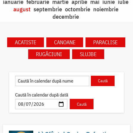
ianuarie
februarie
martie
aprilie
mai
iunie
iulie
august
septembrie
octombrie
noiembrie
decembrie
ACATISTE
CANOANE
PARACLISE
RUGĂCIUNI
SLUJBE
Caută în calendar după dată