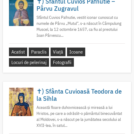
✝) Sfântul Cuvios Pafnutie –
Pârvu Zugravul
Sfântul Cuvios Pafnutie, vestit iconar cunoscut cu
numele de Pârvu „Mutul”, s-a născut în Câmpulung
Muscel, la 12 octombrie 1657, ca fiu al preotului
Ioan Pârvescu...
Acatist
Paraclis
Viață
Icoane
Locuri de pelerinaj
Fotografii
✝) Sfânta Cuvioasă Teodora de
la Sihla
Această floare duhovnicească și mireasă a lui
Hristos, pe care a odrăslit-o pământul binecuvântat
al Moldovei, s-a născut pe la jumătatea secolului al
XVII-lea, în satul...