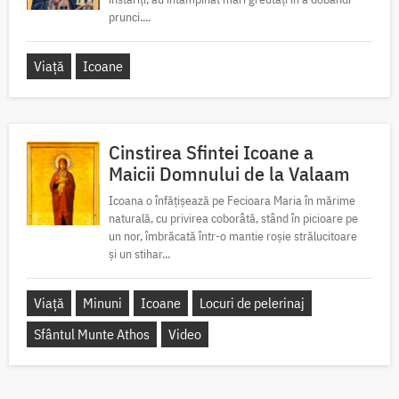
prunci....
Viață
Icoane
Cinstirea Sfintei Icoane a
Maicii Domnului de la Valaam
Icoana o înfățișează pe Fecioara Maria în mărime
naturală, cu privirea coborâtă, stând în picioare pe
un nor, îmbrăcată într-o mantie roșie strălucitoare
și un stihar...
Viață
Minuni
Icoane
Locuri de pelerinaj
Sfântul Munte Athos
Video