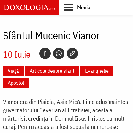
Skip
Meniu
to
main
Main
content
navigation
Sfântul Mucenic Vianor
10 Iulie
Viață
Articole despre sfânt
Evanghelie
Apostol
Vianor era din Pisidia, Asia Mică. Fiind adus înaintea
guvernatorului Severian al Efratisiei, acesta a
mărturisit credinţa în Domnul Iisus Hristos cu mult
curaj. Pentru aceasta a fost supus la numeroase