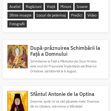
Acatist
Rugăciuni
Viață
Minuni
Icoane
Sfinte moaște
Locuri de pelerinaj
Predici
Video
Fotografii
După-prăznuirea Schimbării la
Față a Domnului
Schimbarea la Față a Mântuitorului Iisus Hristos
este unul din Praznicele împărătești ale Bisericii
Ortodoxe, sărbătorită la 6 august.
Sfântul Antonie de la Optina
Doamne, ajută-mi să văd păcatele mele; Doamne,
dă-mi răbdare, mărinimie şi blândeţe!