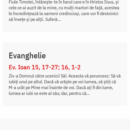
Fiule Timotei, întăreşte-te în harul care e în Hristos Iisus, şi
cele ce ai auzit de la mine, cu mulţi martori de faţă, acestea
le încredinţează la oameni credincioşi, care vor fi destoinici
să înveţe şi pe alţii. Suferă...
Evanghelie
Ev. Ioan 15, 17-27; 16, 1-2
Zis-a Domnul către ucenicii Săi: Aceasta vă poruncesc: Să vă
iubiți unul pe altul. Dacă vă urăște pe voi lumea, să știți că
M-a urât pe Mine mai înainte de voi. Dacă ați fi din lume,
lumea ar iubi ce este al său; dar, pentru că...