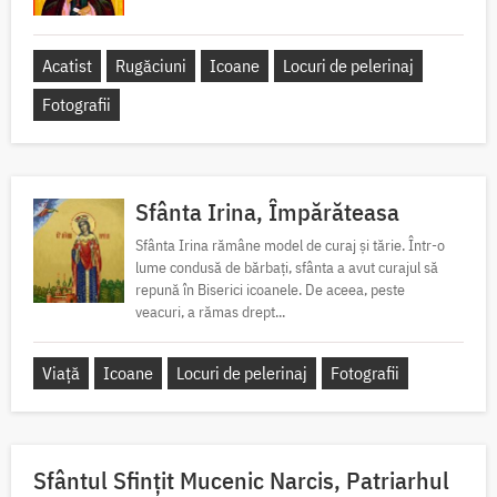
Acatist
Rugăciuni
Icoane
Locuri de pelerinaj
Fotografii
Sfânta Irina, Împărăteasa
Sfânta Irina rămâne model de curaj și tărie. Într-o
lume condusă de bărbați, sfânta a avut curajul să
repună în Biserici icoanele. De aceea, peste
veacuri, a rămas drept...
Viață
Icoane
Locuri de pelerinaj
Fotografii
Sfântul Sfinţit Mucenic Narcis, Patriarhul