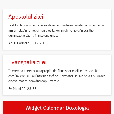
Apostolul zilei
Fraților, lauda noastră aceasta este: mărturia conștiinței noastre că
am umblat în lume, și mai ales la voi, în sfințenie și în curăție
dumnezeiască, nu în înțelepciune...
Ap. II Corinteni 1, 12-20
Evanghelia zilei
În vremea aceea s-au apropiat de Iisus saducheii, cei ce zic că nu
este înviere, și L-au întrebat, zicând: Învățătorule, Moise a zis: «Dacă
cineva moare neavând copii, fratele...
Ev. Matei 22, 23-33
Widget Calendar Doxologia