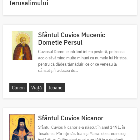
Ierusalimului
Sfântul Cuvios Mucenic
Dometie Persul
Cuviosul Dometie intrând într-o peșteră, petrecea
acolo săvârșind multe minuni cu numele lui Hristos,
pentru că dădea tămăduiri celor ce veneau la
dânsul și îi aducea de...
Canon
Viață
Icoane
Sfântul Cuvios Nicanor
Sfântul Cuvios Nicanor s-a născut în anul 1491, în
Tesalonic. Părinții săi, Ioan și Maria, doi credincioși
înstăriți, au întâmpinat mari greutăți în a dobândi