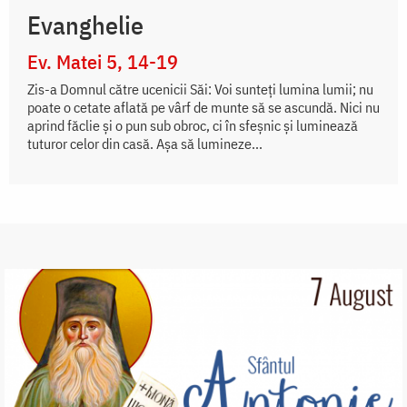
Evanghelie
Ev. Matei 5, 14-19
Zis-a Domnul către ucenicii Săi: Voi sunteţi lumina lumii; nu
poate o cetate aflată pe vârf de munte să se ascundă. Nici nu
aprind făclie şi o pun sub obroc, ci în sfeşnic şi luminează
tuturor celor din casă. Aşa să lumineze...