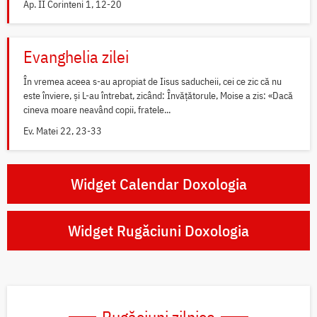
Ap. II Corinteni 1, 12-20
Evanghelia zilei
În vremea aceea s-au apropiat de Iisus saducheii, cei ce zic că nu
este înviere, și L-au întrebat, zicând: Învățătorule, Moise a zis: «Dacă
cineva moare neavând copii, fratele...
Ev. Matei 22, 23-33
Widget Calendar Doxologia
Widget Rugăciuni Doxologia
Rugăciuni zilnice