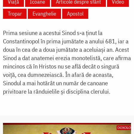
Viață
Icoane
Articole despre sfânt
Video
Tropar
Evanghelie
Apostol
Prima sesiune a acestui Sinod s-a ţinut la
Constantinopol în prima jumătate a anului 681, iar a
doua în cea de a doua jumătate a aceluiași an. Acest
Sinod a dat anatemei erezia monotelistă, care afirma
mincinos că în Hristos nu se află decât o singură
voiță, cea dumnezeiască. În afară de aceasta,
Sinodul a mai hotărât un număr de canoane
privitoare la rânduielile şi disciplina clerului.