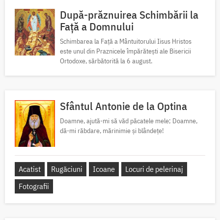
După-prăznuirea Schimbării la
Față a Domnului
Schimbarea la Față a Mântuitorului Iisus Hristos
este unul din Praznicele împărătești ale Bisericii
Ortodoxe, sărbătorită la 6 august.
Sfântul Antonie de la Optina
Doamne, ajută-mi să văd păcatele mele; Doamne,
dă-mi răbdare, mărinimie şi blândeţe!
Acatist
Rugăciuni
Icoane
Locuri de pelerinaj
Fotografii