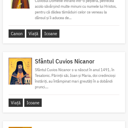
Cuviosul Dometie intrând într-o peșteră, petrecea
acolo săvârșind multe minuni cu numele lui Hristos,
pentru că dădea tămăduiri celor ce veneau la
dânsul și îi aducea de...
Canon
Viață
Icoane
Sfântul Cuvios Nicanor
Sfântul Cuvios Nicanor s-a născut în anul 1491, în
Tesalonic. Părinții săi, Ioan și Maria, doi credincioși
înstăriți, au întâmpinat mari greutăți în a dobândi
prunci....
Viață
Icoane