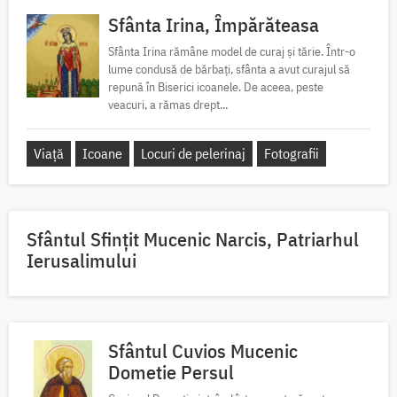
Sfânta Irina, Împărăteasa
Sfânta Irina rămâne model de curaj și tărie. Într-o
lume condusă de bărbați, sfânta a avut curajul să
repună în Biserici icoanele. De aceea, peste
veacuri, a rămas drept...
Viață
Icoane
Locuri de pelerinaj
Fotografii
Sfântul Sfinţit Mucenic Narcis, Patriarhul
Ierusalimului
Sfântul Cuvios Mucenic
Dometie Persul