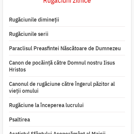
Rugăciunile dimineții
Rugăciunile serii
Paraclisul Preasfintei Născătoare de Dumnezeu
Canon de pocăință către Domnul nostru Iisus
Hristos
Canonul de rugăciune către îngerul păzitor al
vieții omului
Rugăciune la începerea lucrului
Psaltirea
Acatistul Sfântului Acoperământ al Maicii