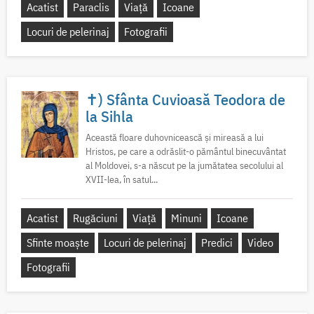
Acatist
Paraclis
Viață
Icoane
Locuri de pelerinaj
Fotografii
✝) Sfânta Cuvioasă Teodora de
la Sihla
Această floare duhovnicească și mireasă a lui
Hristos, pe care a odrăslit-o pământul binecuvântat
al Moldovei, s-a născut pe la jumătatea secolului al
XVII-lea, în satul...
Acatist
Rugăciuni
Viață
Minuni
Icoane
Sfinte moaște
Locuri de pelerinaj
Predici
Video
Fotografii