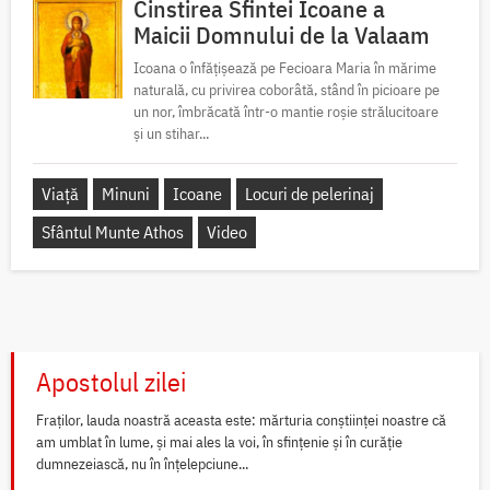
Cinstirea Sfintei Icoane a
Maicii Domnului de la Valaam
Icoana o înfățișează pe Fecioara Maria în mărime
naturală, cu privirea coborâtă, stând în picioare pe
un nor, îmbrăcată într-o mantie roșie strălucitoare
și un stihar...
Viață
Minuni
Icoane
Locuri de pelerinaj
Sfântul Munte Athos
Video
Apostolul zilei
Fraților, lauda noastră aceasta este: mărturia conștiinței noastre că
am umblat în lume, și mai ales la voi, în sfințenie și în curăție
dumnezeiască, nu în înțelepciune...