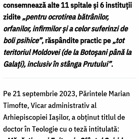
consemnează alte 11 spitale și 6 instituții
s
zidite
„pentru ocrotirea bătrânilor,
l
orfanilor, infirmilor și a celor suferinzi de
d
boli psihice”
, răspândite practic pe
„tot
/
teritoriul Moldovei (de la Botoșani până la
F
Galați), inclusiv în stânga Prutului”
.
p
S
Pe 21 septembrie 2023, Părintele Marian
C
Timofte, Vicar administrativ al
Arhiepiscopiei Iașilor, a obținut titlul de
doctor în Teologie cu o teză intitulată: