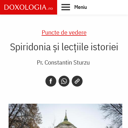
Skip
Meniu
to
main
Main
content
navigation
Puncte de vedere
Spiridonia și lecțiile istoriei
Pr. Constantin Sturzu