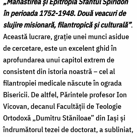
„Mănăstirea și Epitropia Sfântul Spiridon
în perioada 1752-1948. Două veacuri de
slujire misionară, filantropică și culturală”
.
Această lucrare, grație unei munci asidue
de cercetare, este un excelent ghid în
aprofundarea unui capitol extrem de
consistent din istoria noastră – cel al
filantropiei medicale născute în ograda
Bisericii. De altfel, Părintele profesor Ion
Vicovan, decanul Facultății de Teologie
Ortodoxă „Dumitru Stăniloae” din Iași și
îndrumătorul tezei de doctorat, a subliniat,