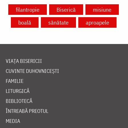
filantropie
Biserică
misiune
boală
sănătate
aproapele
VIAȚA BISERICII
CUVINTE DUHOVNICEȘTI
FAMILIE
LITURGICĂ
BIBLIOTECĂ
ÎNTREABĂ PREOTUL
MEDIA