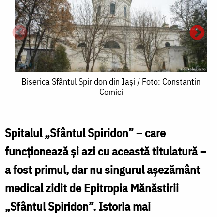
Biserica
Biserica Sfântul Spiridon din Iași / Foto: Constantin
Comici
Sfântul
Spiridon
din
Spitalul „Sfântul Spiridon” – care
Iași
funcționează și azi cu această titulatură –
P
/
a fost primul, dar nu singurul așezământ
Foto:
medical zidit de Epitropia Mănăstirii
T
Constantin
„Sfântul Spiridon”. Istoria mai
-
Comici