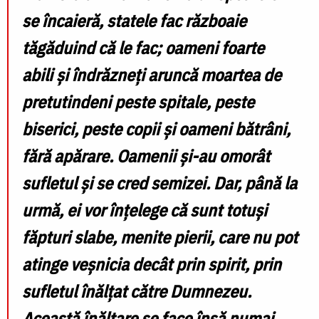
se încaieră, statele fac războaie
tăgăduind că le fac; oameni foarte
abili și îndrăzneți aruncă moartea de
pretutindeni peste spitale, peste
biserici, peste copii și oameni bătrâni,
fără apărare. Oamenii și-au omorât
sufletul și se cred semizei. Dar, până la
urmă, ei vor înțelege că sunt totuși
făpturi slabe, menite pierii, care nu pot
atinge veșnicia decât prin spirit, prin
sufletul înălțat către Dumnezeu.
Această înălțare se face însă numai