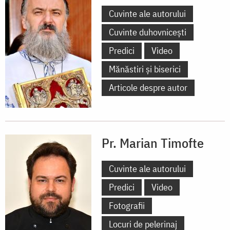
Cuvinte ale autorului
Cuvinte duhovnicești
Predici
Video
Mănăstiri și biserici
Articole despre autor
Pr. Marian Timofte
Cuvinte ale autorului
Predici
Video
Fotografii
Locuri de pelerinaj