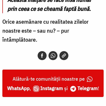
prin ceea ce se cheamă faptă bună.
Orice asemănare cu realitatea zilelor
noastre este – sau nu? – pur
întâmplătoare.
Alătură-te comunității noastre pe
WhatsApp
,
Instagram
și
Telegram
!