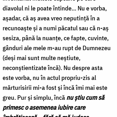
diavolul ni le poate întinde... Nu e vorba,
aşadar, că aş avea vreo neputinţă în a
recunoaşte şi a numi păcatul sau că n-aş
sesiza, până la nuanţe, ce fapte, cuvinte,
gânduri ale mele m-au rupt de Dumnezeu
(deşi mai sunt multe neştiute,
neconștientizate încă). Nu despre asta
este vorba, nu în actul propriu-zis al
mărturisirii mi-a fost şi încă îmi mai este
greu. Pur şi simplu, încă
nu ştiu cum să
primesc o asemenea iubire care