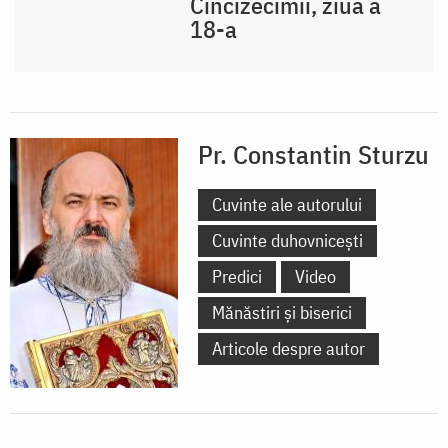
Cincizecimii, ziua a
18-a
Pr. Constantin Sturzu
Cuvinte ale autorului
Cuvinte duhovnicești
Predici
Video
Mănăstiri și biserici
Articole despre autor