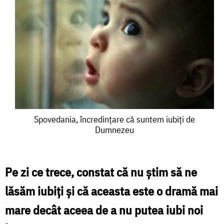
Spovedania,
Spovedania, încredinţare că suntem iubiţi de
Dumnezeu
încredinţare
că
suntem
Pe zi ce trece, constat că nu ştim să ne
iubiţi
lăsăm iubiţi şi că aceasta este o dramă mai
de
mare decât aceea de a nu putea iubi noi
Dumnezeu