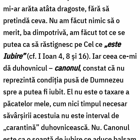
mi-ar arăta atâta dragoste, fără să
pretindă ceva. Nu am făcut nimic să o
merit, ba dimpotrivă, am făcut tot ce se
putea ca să răstignesc pe Cel ce
„este
Iubire”
(cf. I Ioan 4, 8 şi 16). Iar ceea ce-mi
dă duhovnicul –
canonul
, constat că nu
reprezintă condiţia pusă de Dumnezeu
spre a putea fi iubit. El nu este o taxare a
păcatelor mele, cum nici timpul necesar
săvârşirii acestuia nu este interval de
„carantină” duhovnicească. Nu. Canonul
este ca o şoaptă de iubire ce aduce balsam