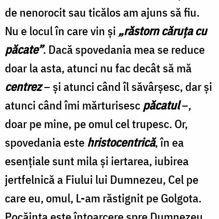
de nenorocit sau ticălos am ajuns să fiu.
Nu e locul în care vin şi
„răstorn căruţa cu
păcate”
. Dacă spovedania mea se reduce
doar la asta, atunci nu fac decât să mă
centrez
– şi atunci când îl săvârşesc, dar şi
atunci când îmi mărturisesc
păcatul
–,
doar pe mine, pe omul cel trupesc. Or,
spovedania este
hristocentrică
, în ea
esenţiale sunt mila şi iertarea, iubirea
jertfelnică a Fiului lui Dumnezeu, Cel pe
care eu, omul, L-am răstignit pe Golgota.
Pocăinţa este întoarcere spre Dumnezeu,