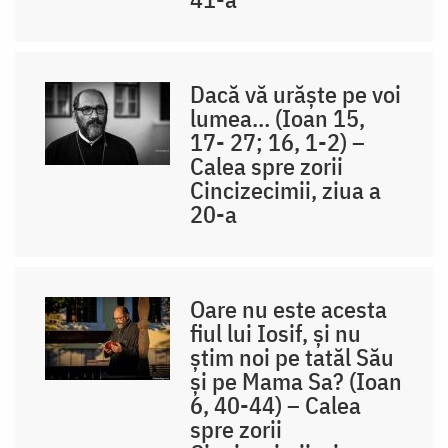
Dacă vă urăște pe voi
lumea… (Ioan 15,
17- 27; 16, 1-2) –
Calea spre zorii
Cincizecimii, ziua a
20-a
Oare nu este acesta
fiul lui Iosif, și nu
știm noi pe tatăl Său
și pe Mama Sa? (Ioan
6, 40-44) – Calea
spre zorii