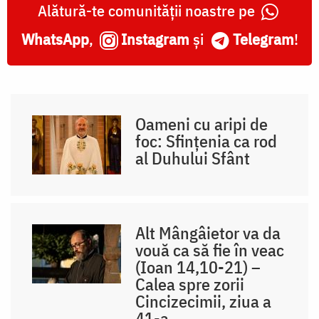
Alătură-te comunității noastre pe
WhatsApp
,
Instagram
și
Telegram
!
Oameni cu aripi de
foc: Sfințenia ca rod
al Duhului Sfânt
Alt Mângâietor va da
vouă ca să fie în veac
(Ioan 14,10-21) –
Calea spre zorii
Cincizecimii, ziua a
41-a