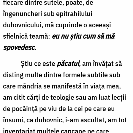
fiecare dintre sutele, poate, de
îngenuncheri sub epitrahilului
duhovnicului, mă cuprinde o aceeaşi
sfielnică teamă:
eu nu ştiu cum să mă
spovedesc
.
Ştiu ce este
păcatul
, am învăţat să
disting multe dintre formele subtile sub
care mândria se manifestă în viaţa mea,
am citit cărţi de teologie sau am luat lecţii
de pocăinţă pe viu de la cei pe care eu
însumi, ca duhovnic, i-am ascultat, am tot
inventariat multele capcane pe care