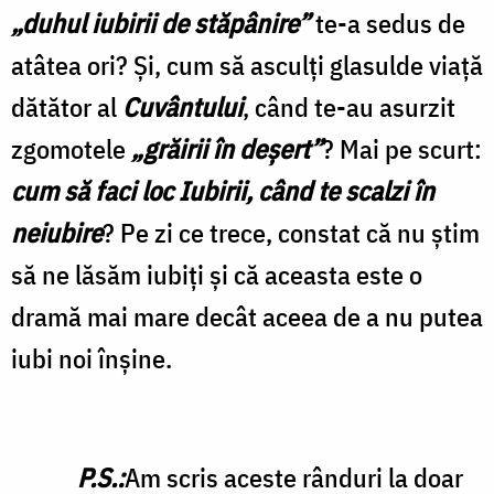
„duhul iubirii de stăpânire”
te-a sedus de
atâtea ori? Şi, cum să asculţi glasulde viaţă
dătător al
Cuvântului
, când te-au asurzit
zgomotele
„grăirii în deşert”
? Mai pe scurt:
cum să faci loc Iubirii, când te scalzi în
neiubire
? Pe zi ce trece, constat că nu ştim
să ne lăsăm iubiţi şi că aceasta este o
dramă mai mare decât aceea de a nu putea
iubi noi înşine.
P.S.:
Am scris aceste rânduri la doar