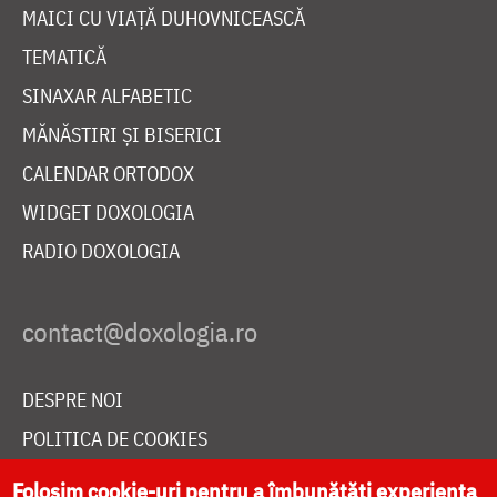
MAICI CU VIAȚĂ DUHOVNICEASCĂ
TEMATICĂ
SINAXAR ALFABETIC
MĂNĂSTIRI ȘI BISERICI
CALENDAR ORTODOX
WIDGET DOXOLOGIA
RADIO DOXOLOGIA
DESPRE NOI
POLITICA DE COOKIES
DONEAZĂ ONLINE PENTRU CATEDRALA NAȚIONALĂ
Folosim cookie-uri pentru a îmbunătăți experiența