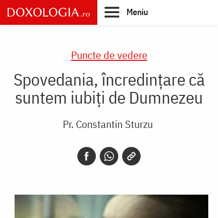
Skip
Meniu
to
main
Main
content
navigation
Puncte de vedere
Spovedania, încredinţare că
suntem iubiţi de Dumnezeu
Pr. Constantin Sturzu