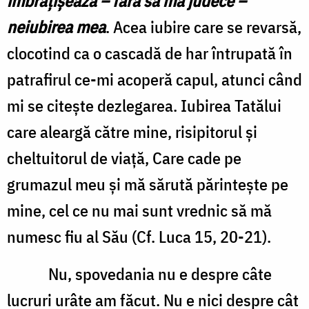
îmbrăţişează – fără să mă judece –
neiubirea mea
. Acea iubire care se revarsă,
clocotind ca o cascadă de har întrupată în
patrafirul ce-mi acoperă capul, atunci când
mi se citeşte dezlegarea. Iubirea Tatălui
care aleargă către mine, risipitorul şi
cheltuitorul de viaţă, Care cade pe
grumazul meu şi mă sărută părinteşte pe
mine, cel ce nu mai sunt vrednic să mă
numesc fiu al Său (Cf. Luca 15, 20-21).
Nu, spovedania nu e despre câte
lucruri urâte am făcut. Nu e nici despre cât