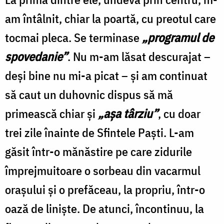
am întâlnit, chiar la poartă, cu preotul care
tocmai pleca. Se terminase
„programul de
spovedanie”
. Nu m-am lăsat descurajat –
deşi bine nu mi-a picat – şi am continuat
să caut un duhovnic dispus să mă
primească chiar şi
„aşa târziu”
, cu doar
trei zile înainte de Sfintele Paşti. L-am
găsit într-o mănăstire pe care zidurile
împrejmuitoare o sorbeau din vacarmul
oraşului şi o prefăceau, la propriu, într-o
oază de linişte. De atunci, încontinuu, la