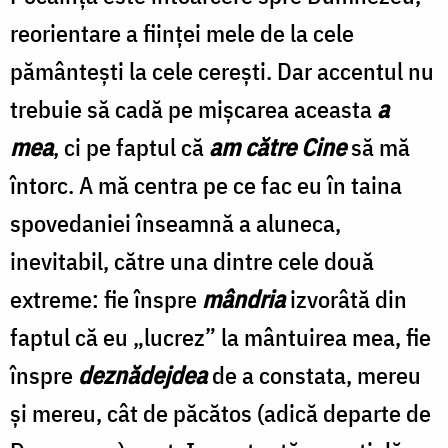
reorientare a fiinţei mele de la cele
pământeşti la cele cereşti. Dar accentul nu
trebuie să cadă pe mişcarea aceasta
a
mea
, ci pe faptul că
am către Cine
să mă
întorc. A mă centra pe ce fac eu în taina
spovedaniei înseamnă a aluneca,
inevitabil, către una dintre cele două
extreme: fie înspre
mândria
izvorâtă din
faptul că eu „lucrez” la mântuirea mea, fie
înspre
deznădejdea
de a constata, mereu
şi mereu, cât de păcătos (adică departe de