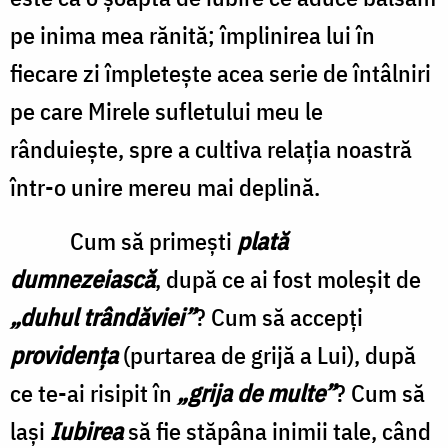
pe inima mea rănită; împlinirea lui în
fiecare zi împleteşte acea serie de întâlniri
pe care Mirele sufletului meu le
rânduieşte, spre a cultiva relaţia noastră
într-o unire mereu mai deplină.
Cum să primeşti
plată
dumnezeiască
, după ce ai fost moleşit de
„duhul trândăviei”
? Cum să accepţi
providenţa
(purtarea de grijă a Lui), după
ce te-ai risipit în
„grija de multe”
? Cum să
laşi
Iubirea
să fie stăpâna inimii tale, când