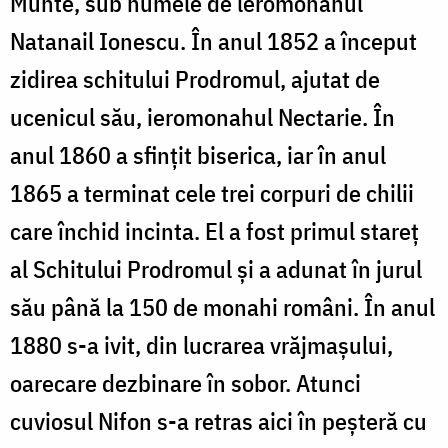
Munte, sub numele de leromonahul
Natanail Ionescu. În anul 1852 a început
zidirea schitului Prodromul, ajutat de
ucenicul său, ieromonahul Nectarie. În
anul 1860 a sfințit biserica, iar în anul
1865 a terminat cele trei corpuri de chilii
care închid incinta. El a fost primul stareț
al Schitului Prodromul și a adunat în jurul
său până la 150 de monahi români. În anul
1880 s-a ivit, din lucrarea vrăjmașului,
oarecare dezbinare în sobor. Atunci
cuviosul Nifon s-a retras aici în peșteră cu