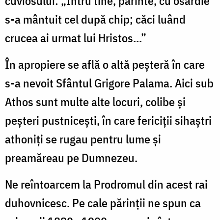
cuviosului: „Întru tine, părinte, cu osârdie
s-a mântuit cel după chip; căci luând
crucea ai urmat lui Hristos...”
În apropiere se află o altă peșteră în care
s-a nevoit Sfântul Grigore Palama. Aici sub
Athos sunt multe alte locuri, colibe și
peșteri pustnicești, în care fericiții sihaștri
athoniţi se rugau pentru lume și
preamăreau pe Dumnezeu.
Ne reîntoarcem la Prodromul din acest rai
duhovnicesc. Pe cale părinții ne spun ca