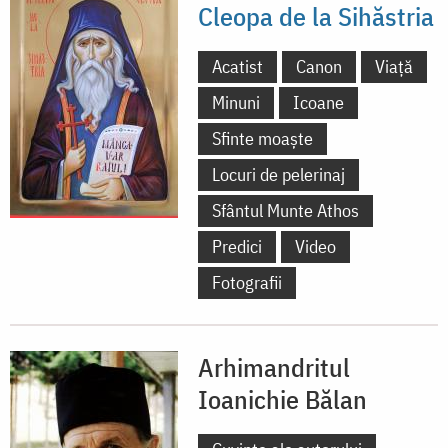
Cleopa de la Sihăstria
Acatist
Canon
Viață
Minuni
Icoane
Sfinte moaște
Locuri de pelerinaj
Sfântul Munte Athos
Predici
Video
Fotografii
Arhimandritul
Ioanichie Bălan