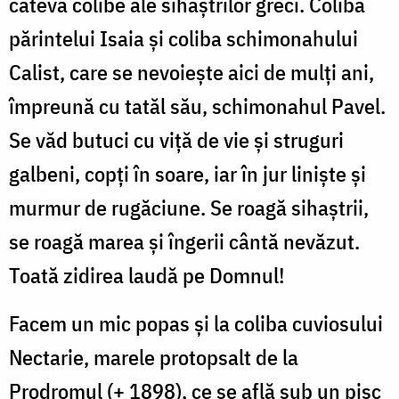
câteva colibe ale sihaștrilor greci. Coliba
părintelui Isaia şi coliba schimonahului
Calist, care se nevoiește aici de mulți ani,
împreună cu tatăl său, schimonahul Pavel.
Se văd butuci cu viţă de vie și struguri
galbeni, copți în soare, iar în jur linişte și
murmur de rugăciune. Se roagă sihaştrii,
se roagă marea și îngerii cântă nevăzut.
Toată zidirea laudă pe Domnul!
Facem un mic popas şi la coliba cuviosului
Nectarie, marele protopsalt de la
Prodromul (+ 1898), ce se află sub un pisc