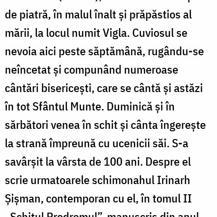
de piatră, în malul înalt şi prăpăstios al
mării, la locul numit Vigla. Cuviosul se
nevoia aici peste săptămână, rugându-se
neîncetat și compunând numeroase
cântări bisericești, care se cântă și astăzi
în tot Sfântul Munte. Duminică şi în
sărbători venea în schit şi cânta îngerește
la strană împreună cu ucenicii săi. S-a
savârșit la vârsta de 100 ani. Despre el
scrie urmatoarele schimonahul Irinarh
Șișman, contemporan cu el, în tomul II
„Schitul Prodromul”, manuscris din anul