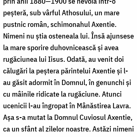
prin anii 1880—1900 se nevoia într-o
peșteră, sub vârful Athosului, un mare
pustnic român, schimonahul Axentie.
Nimeni nu știa osteneala lui. Însă ajunsese
la mare sporire duhovnicească și avea
rugăciunea lui Iisus. Odată, au venit doi
călugări la peștera părintelui Axentie și l-
au găsit adormit în Domnul, în genunchi și
cu mâinile ridicate la rugăciune. Atunci
ucenicii l-au îngropat în Mânăstirea Lavra.
Așa s-a mutat la Domnul Cuviosul Axentie,
ca un sfânt al zilelor noastre. Astăzi nimeni