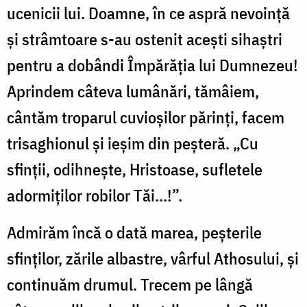
ucenicii lui. Doamne, în ce aspră nevoință
şi strâmtoare s-au ostenit aceşti sihaștri
pentru a dobândi Împărăţia lui Dumnezeu!
Aprindem câteva lumânări, tămâiem,
cântăm troparul cuvioşilor părinți, facem
trisaghionul și ieşim din peșteră. „Cu
sfinții, odihnește, Hristoase, sufletele
adormiților robilor Tăi...!”.
Admirăm încă o dată marea, peșterile
sfinților, zările albastre, vârful Athosului, și
continuăm drumul. Trecem pe lângă