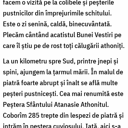
facem o vizită pe la colibele și peșterile
pustnicilor din împrejurimile schitului.
Este o zi senină, caldă, binecuvântată.
Plecăm cântând acatistul Bunei Vestiri pe
care îl știu pe de rost toți călugării athoniţi.
La un kilometru spre Sud, printre jnepi și
spini, ajungem la ţarmul mării. În malul de
piatră foarte abrupt și înalt se află multe
peșteri pustnicești. Cea mai renumită este
Peștera Sfântului Atanasie Athonitul.
Coborîm 285 trepte din lespezi de piatră şi
intrăm în peștera cuviosului. Iată, aici s-a