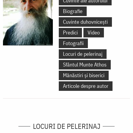
Cuvinte ale autorului
Biografie
Cuvinte duhovnicești
Predici
Video
Fotografii
Locuri de pelerinaj
Sfântul Munte Athos
Mănăstiri și biserici
Articole despre autor
LOCURI DE PELERINAJ