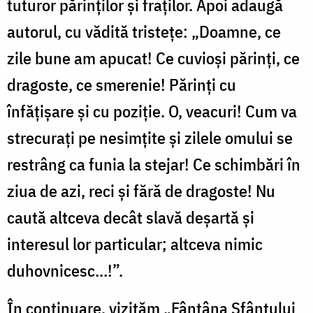
tuturor părinţilor și fraților. Apoi adaugă
autorul, cu vădită tristeţe: „Doamne, ce
zile bune am apucat! Ce cuvioşi părinți, ce
dragoste, ce smerenie! Părinți cu
înfățișare și cu poziţie. O, veacuri! Cum va
strecurați pe nesimțite și zilele omului se
restrâng ca funia la stejar! Ce schimbări în
ziua de azi, reci și fără de dragoste! Nu
caută altceva decât slavă deșartă și
interesul lor particular; altceva nimic
duhovnicesc...!”.
În continuare, vizităm „Fântâna Sfântului