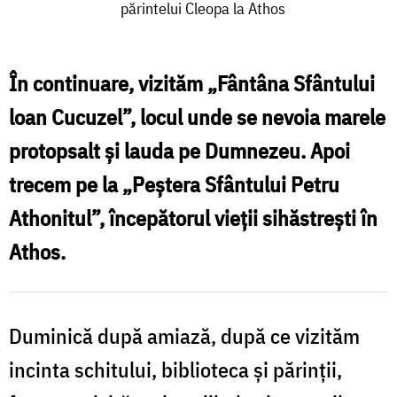
părintelui Cleopa la Athos
în
jurul
Schitului
În continuare, vizităm „Fântâna Sfântului
Prodromu
loan Cucuzel”, locul unde se nevoia marele
–
protopsalt și lauda pe Dumnezeu. Apoi
Pelerinajul
trecem pe la „Peștera Sfântului Petru
părintelui
Athonitul”, începătorul vieții sihăstrești în
Cleopa
Athos.
la
Athos
Duminică după amiază, după ce vizităm
incinta schitului, biblioteca și părinţii,