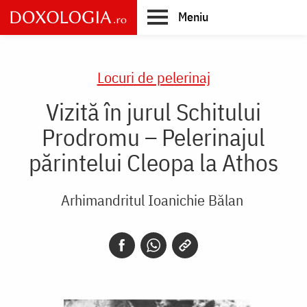
Skip
Meniu
to
main
Main
content
navigation
Locuri de pelerinaj
Vizită în jurul Schitului
Prodromu – Pelerinajul
părintelui Cleopa la Athos
Arhimandritul Ioanichie Bălan