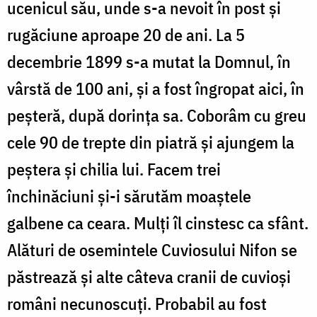
ucenicul său, unde s-a nevoit în post și
rugăciune aproape 20 de ani. La 5
decembrie 1899 s-a mutat la Domnul, în
vârstă de 100 ani, și a fost îngropat aici, în
peșteră, după dorința sa. Coborâm cu greu
cele 90 de trepte din piatră și ajungem la
peștera și chilia lui. Facem trei
închinăciuni și-i sărutăm moaștele
galbene ca ceara. Mulţi îl cinstesc ca sfânt.
Alături de osemintele Cuviosului Nifon se
păstrează și alte câteva cranii de cuvioși
români necunoscuți. Probabil au fost