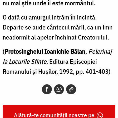
nu mai știe unde îi este mormântul.
O dată cu amurgul intrăm în incintă.
Departe se aude cântecul mării, ca un imn
neadormit al apelor închinat Creatorului.
(
Protosinghelul Ioanichie Bălan
,
Pelerinaj
la Locurile Sfinte
, Editura Episcopiei
Romanului şi Huşilor, 1992, pp. 401-403)
Alătură-te comunității noastre pe