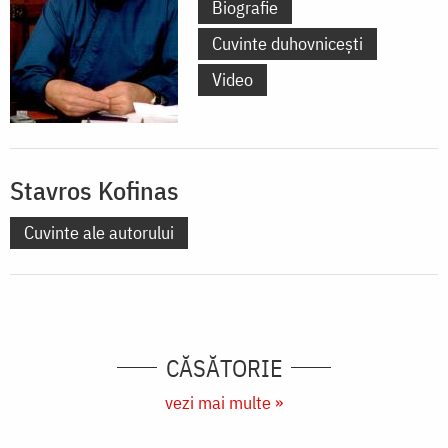
Biografie
Cuvinte duhovnicești
Video
Stavros Kofinas
Cuvinte ale autorului
CĂSĂTORIE
vezi mai multe »