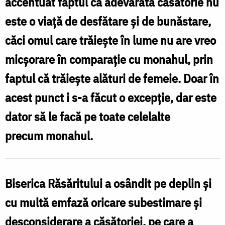
accentuat faptul că adevărata căsătorie nu
viață
este o viaţă de desfătare şi de bunăstare,
de
căci omul care trăieşte în lume nu are vreo
desfătare
micşorare în comparaţie cu monahul, prin
/
faptul că trăieşte alături de femeie. Doar în
Foto:
acest punct i s-a făcut o excepţie, dar este
Oana
dator să le facă pe toate celelalte
Nechifor
precum monahul.
Biserica Răsăritului a osândit pe deplin şi
cu multă emfază oricare subestimare şi
desconsiderare a căsătoriei, pe care a