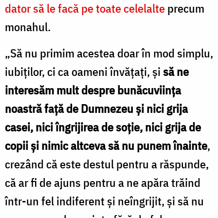
dator să le facă pe toate celelalte
precum
monahul.
„Să nu primim acestea doar în mod simplu,
iubiţilor, ci ca oameni învăţaţi, și
să ne
interesăm mult despre bunăcuviinţa
noastră faţă de Dumnezeu şi nici grija
casei, nici îngrijirea de soţie, nici grija de
copii şi nimic altceva să nu punem înainte
,
crezând că este destul pentru a răspunde,
că ar fi de ajuns pentru a ne apăra trăind
într-un fel indiferent şi neîngrijit, şi să nu