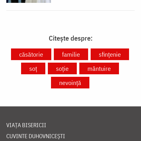
Citește despre:
căsătorie
familie
sfințenie
soț
soție
mântuire
nevoință
VIAȚA BISERICII
CUVINTE DUHOVNICEȘTI