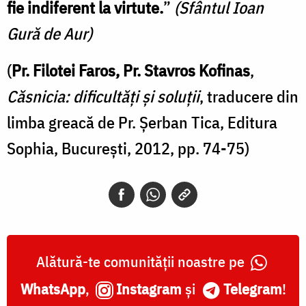
fie indiferent la virtute.
”
(Sfântul Ioan
Gură de Aur)
(
Pr. Filotei Faros, Pr. Stavros Kofinas
,
Căsnicia: dificultăți și soluții
, traducere din
limba greacă de Pr. Șerban Tica, Editura
Sophia, București, 2012, pp. 74-75)
Alătură-te comunității noastre pe
WhatsApp
,
Instagram
și
Telegram
!