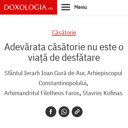
Skip
Meniu
to
main
Main
content
navigation
Căsătorie
Adevărata căsătorie nu este o
viață de desfătare
Sfântul Ierarh Ioan Gură de Aur, Arhiepiscopul
Constantinopolului
Arhimandritul Filotheos Faros
Stavros Kofinas