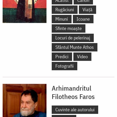
Acatist
Canon
Rugăciuni
Viață
Minuni
Icoane
Sfinte moaște
Locuri de pelerinaj
Sfântul Munte Athos
Predici
Video
Fotografii
Arhimandritul
Filotheos Faros
Cuvinte ale autorului