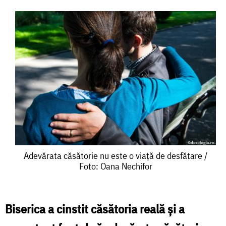
Adevărata
Adevărata căsătorie nu este o viață de desfătare /
Foto: Oana Nechifor
căsătorie
nu
este
Biserica a cinstit căsătoria reală şi a
o