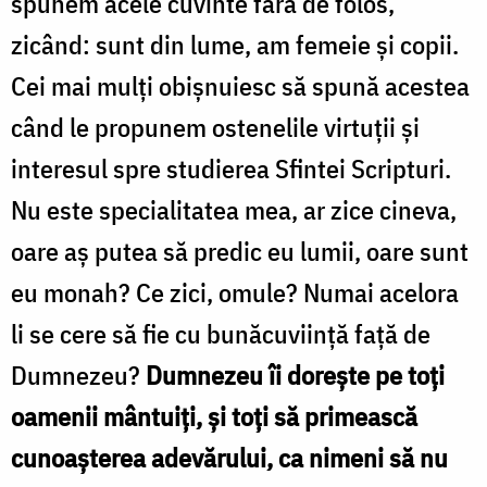
spunem acele cuvinte fără de folos,
zicând: sunt din lume, am femeie şi copii.
Cei mai mulţi obişnuiesc să spună acestea
când le propunem ostenelile virtuţii şi
interesul spre studierea Sfintei Scripturi.
Nu este specialitatea mea, ar zice cineva,
oare aş putea să predic eu lumii, oare sunt
eu monah? Ce zici, omule? Numai acelora
li se cere să fie cu bunăcuviință față de
Dumnezeu?
Dumnezeu îi doreşte pe toţi
oamenii mântuiţi, şi toţi să primească
cunoaşterea adevărului, ca nimeni să nu