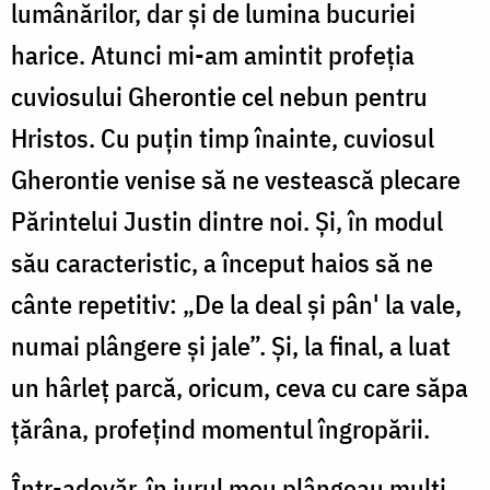
lumânărilor, dar și de lumina bucuriei
harice. Atunci mi-am amintit profeția
cuviosului Gherontie cel nebun pentru
Hristos. Cu puțin timp înainte, cuviosul
Gherontie venise să ne vestească plecare
Părintelui Justin dintre noi. Și, în modul
său caracteristic, a început haios să ne
cânte repetitiv: „De la deal și pân' la vale,
numai plângere și jale”. Și, la final, a luat
un hârleț parcă, oricum, ceva cu care săpa
țărâna, profețind momentul îngropării.
Într-adevăr, în jurul meu plângeau mulți,