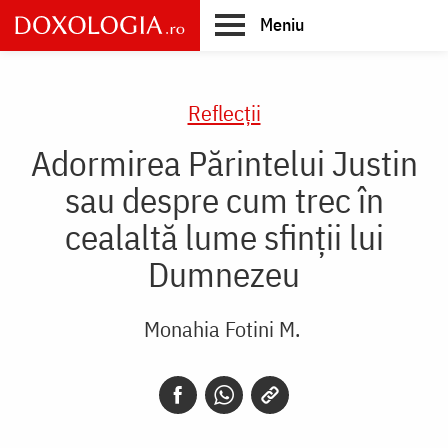
Skip
Meniu
to
main
Main
content
navigation
Reflecții
Adormirea Părintelui Justin
sau despre cum trec în
cealaltă lume sfinții lui
Dumnezeu
Monahia Fotini M.