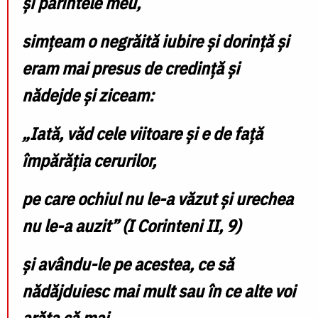
şi părintele meu,
simţeam o negrăită iubire şi dorinţă şi
eram mai presus de credinţă şi
nădejde şi ziceam:
„Iată, văd cele viitoare şi e de faţă
împărăţia cerurilor,
pe care ochiul nu le-a văzut şi urechea
nu le-a auzit” (I Corinteni II, 9)
şi avându-le pe acestea, ce să
nădăjduiesc mai mult sau în ce alte voi
arăta că mai