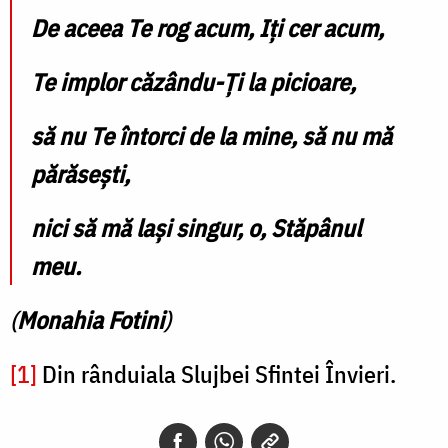
De aceea Te rog acum, Iţi cer acum,
Te implor căzându-Ţi la picioare,
să nu Te întorci de la mine, să nu mă
părăseşti,
nici să mă laşi singur, o, Stăpânul
meu.
(
Monahia Fotini
)
[1]
Din rânduiala Slujbei Sfintei Învieri.