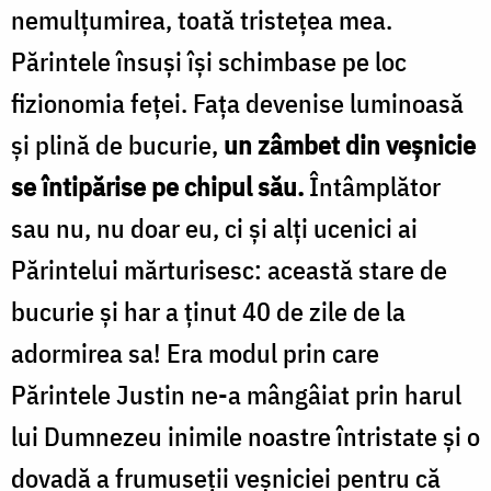
nemulțumirea, toată tristețea mea.
Părintele însuși își schimbase pe loc
fizionomia feței. Fața devenise luminoasă
și plină de bucurie,
un zâmbet din veșnicie
se întipărise pe chipul său.
Întâmplător
sau nu, nu doar eu, ci și alți ucenici ai
Părintelui mărturisesc: această stare de
bucurie și har a ținut 40 de zile de la
adormirea sa! Era modul prin care
Părintele Justin ne-a mângâiat prin harul
lui Dumnezeu inimile noastre întristate și o
dovadă a frumuseții veșniciei pentru că