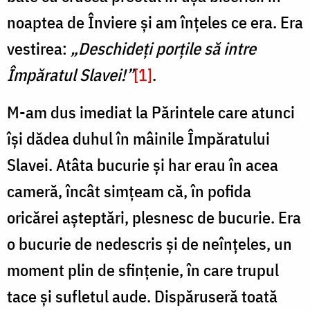
noaptea de Înviere și am înțeles ce era. Era
vestirea:
„Deschideți porțile să intre
Împăratul Slavei!”
[1]
.
M-am dus imediat la Părintele care atunci
își dădea duhul în mâinile Împăratului
Slavei. Atâta bucurie și har erau în acea
cameră, încât simțeam că, în pofida
oricărei așteptări, plesnesc de bucurie. Era
o bucurie de nedescris și de neînțeles, un
moment plin de sfințenie, în care trupul
tace și sufletul aude. Dispăruseră toată