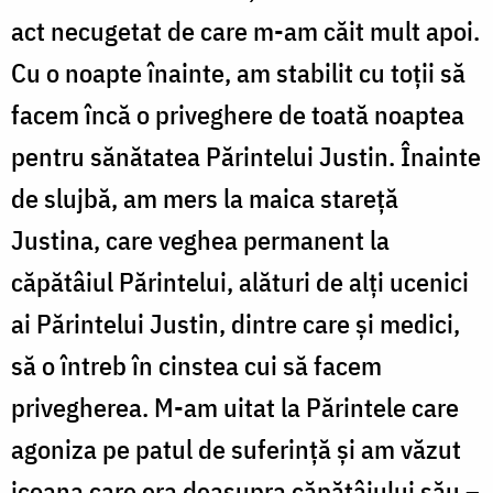
act necugetat de care m-am căit mult apoi.
Cu o noapte înainte, am stabilit cu toții să
facem încă o priveghere de toată noaptea
pentru sănătatea Părintelui Justin. Înainte
de slujbă, am mers la maica stareță
Justina, care veghea permanent la
căpătâiul Părintelui, alături de alți ucenici
ai Părintelui Justin, dintre care și medici,
să o întreb în cinstea cui să facem
privegherea. M-am uitat la Părintele care
agoniza pe patul de suferință și am văzut
icoana care era deasupra căpătâiului său –