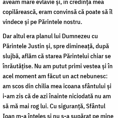
aveam mare evlavie și, în credința mea
copilărească, eram convinsă că poate să îl
vindece și pe Părintele nostru.
Dar altul era planul lui Dumnezeu cu
Părintele Justin și, spre dimineață, după
slujbă, aflăm că starea Părintelui chiar se
înrăutățise. Nu am putut primi vestea și în
acel moment am făcut un act nebunesc:
am scos din chilia mea icoana sfântului și
i-am zis că de azi înainte niciodată nu am
să mă mai rog lui. Cu siguranță, Sfântul
Ioan m-a înțeles și nu s-a supărat pe mine