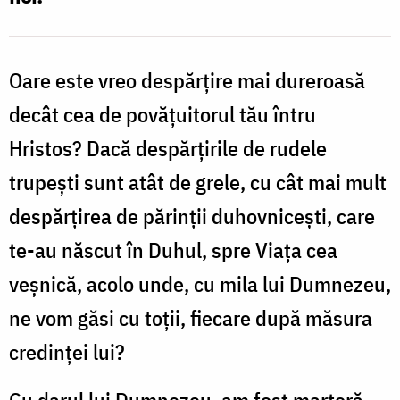
Oare este vreo despărțire mai dureroasă
decât cea de povățuitorul tău întru
Hristos? Dacă despărțirile de rudele
trupești sunt atât de grele, cu cât mai mult
despărțirea de părinții duhovnicești, care
te-au născut în Duhul, spre Viața cea
veșnică, acolo unde, cu mila lui Dumnezeu,
ne vom găsi cu toții, fiecare după măsura
credinței lui?
Cu darul lui Dumnezeu, am fost martoră