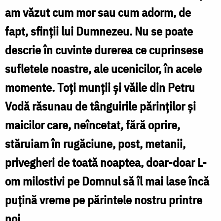
am văzut cum mor sau cum adorm, de
fapt, sfinții lui Dumnezeu. Nu se poate
B
descrie în cuvinte durerea ce cuprinsese
sufletele noastre, ale ucenicilor, în acele
momente. Toți munții și văile din Petru
Vodă răsunau de tânguirile părinților și
maicilor care, neîncetat, fără oprire,
stăruiam în rugăciune, post, metanii,
privegheri de toată noaptea, doar-doar L-
om milostivi pe Domnul să îl mai lase încă
puțină vreme pe părintele nostru printre
noi.