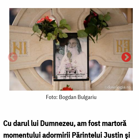
Foto:
Foto: Bogdan Bulgariu
Bogdan
Bulgariu
Cu darul lui Dumnezeu, am fost martoră
momentului adormirii Părintelui Justin și
F