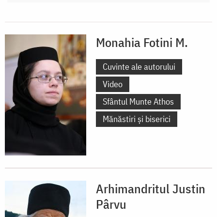
Monahia Fotini M.
Cuvinte ale autorului
Video
Sfântul Munte Athos
Mănăstiri și biserici
Arhimandritul Justin
Pârvu