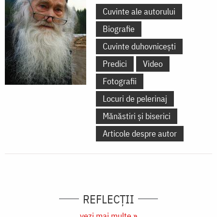
Cuvinte ale autorului
Biografie
Cuvinte duhovnicești
Predici
Video
Fotografii
Locuri de pelerinaj
Mănăstiri și biserici
Articole despre autor
REFLECȚII
vezi mai multe »