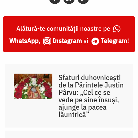
Alătură-te comunității noastre pe
WhatsApp
,
Instagram
și
Telegram
!
Sfaturi duhovnicești
de la Părintele Justin
Pârvu: „Cel ce se
vede pe sine însuși,
ajunge la pacea
lăuntrică”