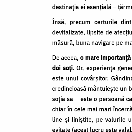
destinația ei esențială
–
țărmul
Însă, precum certurile dintr
devitalizate, lipsite de afecți
măsură, buna navigare pe mare
De aceea,
o mare importanță în
doi soți
. Or, experiența gene
este unul covârșitor. Gândin
credincioasă mântuiește un bă
soția sa
–
este o persoană cal
chiar în cele mai mari încercă
line și liniștite, pe valurile
evitate (acest lucru este valabi