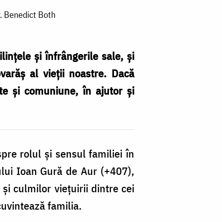
Pr. Benedict Both
lințele și înfrângerile sale, și
arăș al vieții noastre. Dacă
te și comuniune, în ajutor și
re rolul și sensul familiei în
ntului Ioan Gură de Aur (+407),
i culmilor viețuirii dintre cei
cuvintează familia.