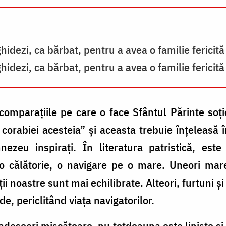
hidezi, ca bărbat, pentru a avea o familie fericită 
hidezi, ca bărbat, pentru a avea o familie fericită 
 comparațiile pe care o face Sfântul Părinte soți
l corabiei acesteia” și aceasta trebuie înțeleasă î
nezeu inspirați. În literatura patristică, este
o călătorie, o navigare pe o mare. Uneori marea
ii noastre sunt mai echilibrate. Alteori, furtuni ș
de, periclitând viața navigatorilor.
adeseori mișcătoare, nu totdeauna este liniște și