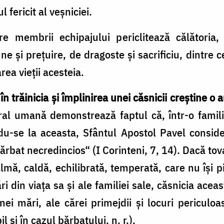
 fericit al veșniciei.
e membrii echipajului periclitează călătoria, l
une și prețuire, de dragoste și sacrificiu, dintre c
a vieții acesteia.
 trăinicia și împlinirea unei căsnicii creștine o au
ral umană demonstrează faptul că, într-o familie
du-se la aceasta, Sfântul Apostol Pavel conside
rbat necredincios“ (I Corinteni, 7, 14). Dacă tov
mă, caldă, echilibrată, temperată, care nu își pi
ri din viața sa și ale familiei sale, căsnicia ace
 unei mări, ale cărei primejdii și locuri pericul
l și în cazul bărbatului, n. r.).