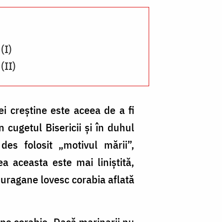
(I)
(II)
ei creștine este aceea de a fi
n cugetul Bisericii și în duhul
 des folosit „motivul mării”,
 aceasta este mai liniștită,
i uragane lovesc corabia aflată
 pe corabie. Dacă marinarii nu