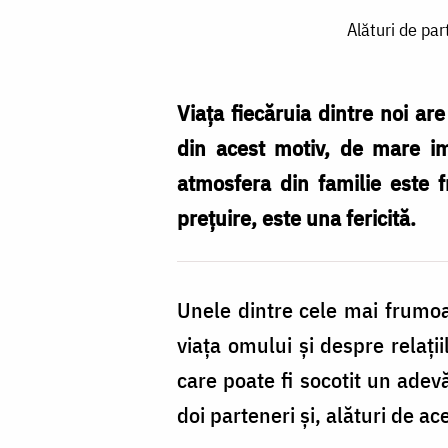
Alături
Alături de par
de
partenerul
potrivit,
Viața fiecăruia dintre noi are 
navighezi
din acest motiv, de mare im
mai
atmosfera din familie este f
ușor
prețuire, este una fericită.
prin
valurile
Unele dintre cele mai frumoas
vieții
viața omului și despre relații
/
care poate fi socotit un adevă
Foto:
doi parteneri și, alături de a
Pr.