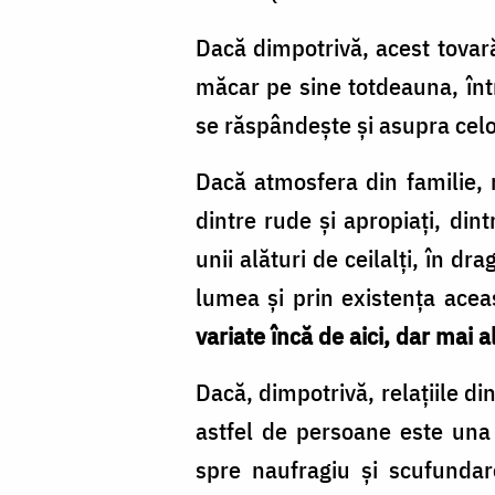
Dacă dimpotrivă, acest tovară
măcar pe sine totdeauna, într
se răspândește și asupra celor
Dacă atmosfera din familie, re
dintre rude și apropiați, din
unii alături de ceilalți, în dr
lumea și prin existența ace
variate încă de aici, dar mai a
Dacă, dimpotrivă, relațiile di
astfel de persoane este una 
spre naufragiu și scufundare