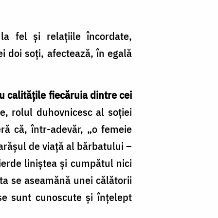
a fel și relațiile încordate,
ei doi soți, afectează, în egală
 calitățile fiecăruia dintre cei
, rolul duhovnicesc al soției
ră că, într-adevăr, „o femeie
arășul de viață al bărbatului
–
erde liniștea și cumpătul nici
asta se aseamănă unei călătorii
oase sunt cunoscute și înțelept