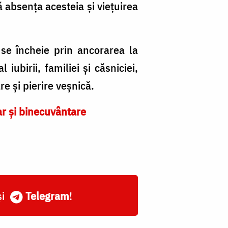
că absența acesteia și viețuirea
 se încheie prin ancorarea la
iubirii, familiei și căsniciei,
re și pierire veșnică.
dar și binecuvântare
și
Telegram
!