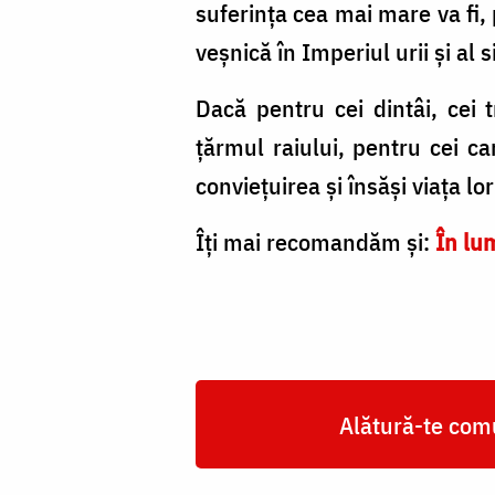
suferința cea mai mare va fi, p
veșnică în Imperiul urii și al s
Dacă pentru cei dintâi, cei 
țărmul raiului, pentru cei car
conviețuirea și însăși viața l
Îți mai recomandăm și:
În lum
Alătură-te comu