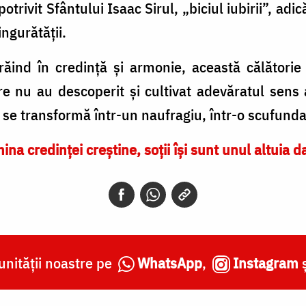
otrivit Sfântului Isaac Sirul, „biciul iubirii”, adi
ingurătății.
trăind în credință și armonie, această călătorie
e nu au descoperit și cultivat adevăratul sens al 
or se transformă într-un naufragiu, într-o scufunda
ina credinței creștine, soții își sunt unul altuia 
nității noastre pe
WhatsApp
,
Instagram