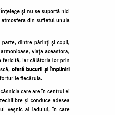
înțelege și nu se suportă nici
ă atmosfera din sufletul unuia
parte, dintre părinți și copii,
i armonioase, viața aceastora,
fericită, iar călătoria lor prin
ască,
oferă bucurii și împliniri
forturile fiecăruia.
căsnicia care are în centrul ei
ezechilibre și conduce adesea
ul veșnic al iadului, în care