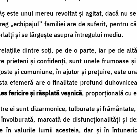
ș este unul mereu revoltat și agitat, dacă nu se 
eg „echipajul” familiei are de suferit, pentru c
lalți și se lărgește asupra întregului mediu.
lațiile dintre soți, pe de o parte, iar pe de altă 
tre prieteni și confidenți, sunt unele frumoase ș
agoste și comuniune, în ajutor și prețuire, este una 
asta efemeră are o finalitate profund duhovnice
les fericire și răsplată veșnică
, proporțională cu e
ntre ei sunt dizarmonice, tulburate și frământate, 
învolburată, marcată de disfuncționalități și d
 în valurile lumii acesteia, dar și în întuneric