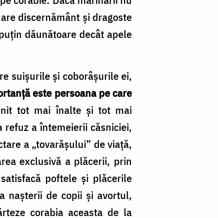
nu are discernământ și dragoste
i puțin dăunătoare decât apele
re suișurile și coborâșurile ei,
rtanță este persoana pe care
enit tot mai înalte și tot mai
refuz a întemeierii căsniciei,
ectare a „tovarășului” de viață,
rea exclusivă a plăcerii, prin
atisfacă poftele și plăcerile
 nașterii de copii și avortul,
ărteze corabia aceasta de la