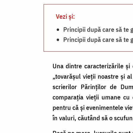
Benedict
Both
Vezi și:
Principii după care să te g
Principii după care să te g
Una dintre caracterizările și
„tovarășul vieții noastre și a
scrierilor Părinților de Dum
comparația vieții umane cu 
pentru că și evenimentele vieț
în valuri, căutând să o scufun
Dacă pe mare, lucrurile sunt 