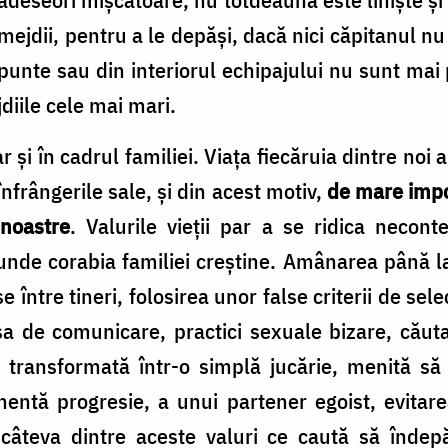
primejdii, pentru a le depăși, dacă nici căpitanul 
 punte sau din interiorul echipajului nu sunt ma
diile cele mai mari.
și în cadrul familiei. Viața fiecăruia dintre noi a
 înfrângerile sale, și din acest motiv,
de mare impo
 noastre
. Valurile vieții par a se ridica necont
nde corabia familiei creștine. Amânarea până la 
e între tineri, folosirea unor false criterii de sel
ipsa de comunicare, practici sexuale bizare, căuta
 transformată într-o simplă jucărie, menită să s
entă progresie, a unui partener egoist, evitarea
 câteva dintre aceste valuri ce caută să îndep