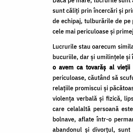
sunt căliți prin încercări și 
de echipaj, tulburările de pe
cele mai periculoase și primej
Lucrurile stau oarecum similar 
bucuriile, dar și umilințele și
o avem ca tovarăș al vieții
periculoase, căutând să scufu
relațiile promiscui și păcătoas
violența verbală și fizică, l
care celalaltă persoană este
bolnave, aflate într-o perman
abandonul și divorțul, sunt