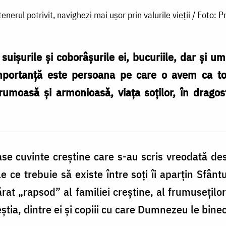
tenerul potrivit, navighezi mai ușor prin valurile vieții / Foto: 
suișurile și coborâșurile ei, bucuriile, dar și umi
portanță este persoana pe care o avem ca tov
rumoasă și armonioasă, viața soților, în dragos
e cuvinte creștine care s-au scris vreodată desp
le ce trebuie să existe între soți îi aparțin Sfâ
rat „rapsod” al familiei creștine, al frumuseților ș
ceștia, dintre ei și copiii cu care Dumnezeu le bine