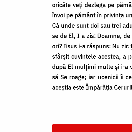
oricâte veți dezlega pe pămân
învoi pe pământ în privința un
Că unde sunt doi sau trei adu
se de El, I-a zis: Doamne, de 
ori? Iisus i-a răspuns: Nu zic
sfârșit cuvintele acestea, a 
după El mulțimi multe și i-a v
să Se roage; iar ucenicii îi c
aceștia este Împărăția Ceruril