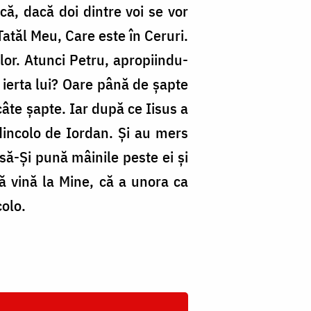
că, dacă doi dintre voi se vor
Tatăl Meu, Care este în Ceruri.
lor. Atunci Petru, apropiindu-
i ierta lui? Oare până de șapte
câte șapte. Iar după ce Iisus a
 dincolo de Iordan. Și au mers
 să-Și pună mâinile peste ei și
 să vină la Mine, că a unora ca
colo.