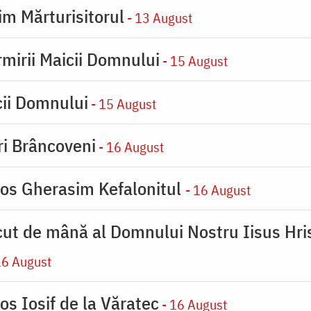
im Mărturisitorul
- 13 August
rmirii Maicii Domnului
- 15 August
cii Domnului
- 15 August
iri Brâncoveni
- 16 August
ios Gherasim Kefalonitul
- 16 August
cut de mână al Domnului Nostru Iisus Hris
16 August
os Iosif de la Văratec
- 16 August