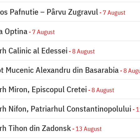
ios Pafnutie – Pârvu Zugravul
- 7 August
la Optina
- 7 August
rh Calinic al Edessei
- 8 August
eot Mucenic Alexandru din Basarabia
- 8 Aug
arh Miron, Episcopul Cretei
- 8 August
arh Nifon, Patriarhul Constantinopolului
- 1
arh Tihon din Zadonsk
- 13 August