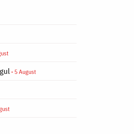
gust
gul
- 5 August
gust