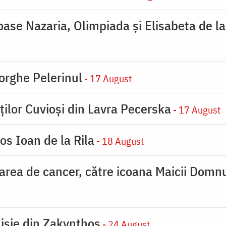
ioase Nazaria, Olimpiada și Elisabeta de l
orghe Pelerinul
- 17 August
ților Cuvioși din Lavra Pecerska
- 17 August
os Ioan de la Rila
- 18 August
carea de cancer, către icoana Maicii Dom
nisie din Zakynthos
- 24 August