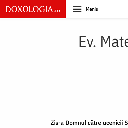
Skip
Meniu
to
main
Main
content
navigation
Ev. Mat
Zis-a Domnul către ucenicii Să