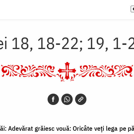
ei 18, 18-22; 19, 1-
i: Adevărat grăiesc vouă: Oricâte veți lega pe păm