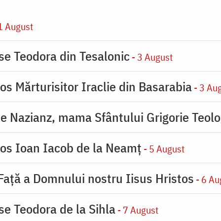
1 August
ase Teodora din Tesalonic
- 3 August
os Mărturisitor Iraclie din Basarabia
- 3 Au
de Nazianz, mama Sfântului Grigorie Teolo
ios Ioan Iacob de la Neamț
- 5 August
 Faţă a Domnului nostru Iisus Hristos
- 6 Au
se Teodora de la Sihla
- 7 August