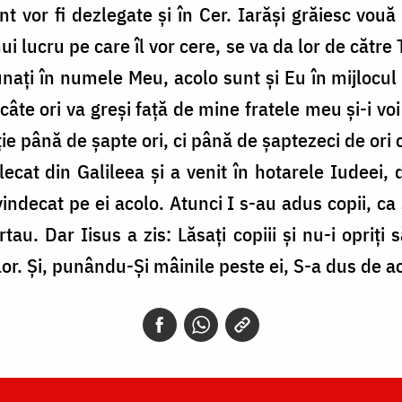
t vor fi dezlegate și în Cer. Iarăși grăiesc vouă 
ui lucru pe care îl vor cere, se va da lor de către 
nați în numele Meu, acolo sunt și Eu în mijlocul 
câte ori va greși față de mine fratele meu și-i vo
 ție până de șapte ori, ci până de șaptezeci de ori 
plecat din Galileea și a venit în hotarele Iudeei,
indecat pe ei acolo. Atunci I s-au adus copii, ca
ertau. Dar Iisus a zis: Lăsați copiii și nu-i opriți
or. Și, punându-Și mâinile peste ei, S-a dus de a