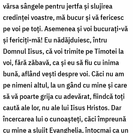
vărsa sângele pentru jertfa și slujirea
credinței voastre, mă bucur și vă fericesc
pe voi pe toți. Asemenea și voi bucurați-vă
și fericiți-mă! Eu nădăjduiesc, întru
Domnul Iisus, că voi trimite pe Timotei la
voi, fără zăbavă, ca și eu să fiu cu inima
bună, aflând vești despre voi. Căci nu am
pe nimeni altul, la un gând cu mine și care
să vă poarte grija cu adevărat, fiindcă toți
caută ale lor, nu ale lui Iisus Hristos. Dar
încercarea lui o cunoașteți, căci împreună
cu mine a slujit Evanghelia, întocmai ca un