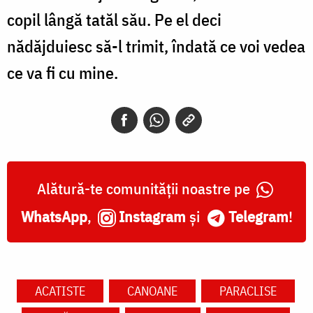
copil lângă tatăl său. Pe el deci
nădăjduiesc să-l trimit, îndată ce voi vedea
ce va fi cu mine.
Alătură-te comunității noastre pe
WhatsApp
,
Instagram
și
Telegram
!
ACATISTE
CANOANE
PARACLISE