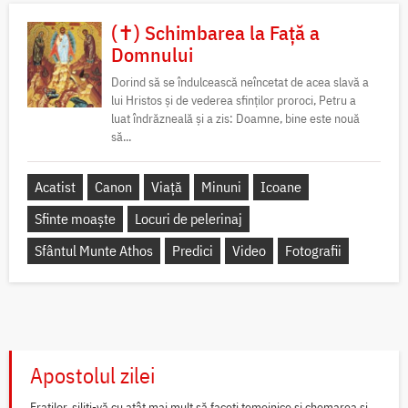
(✝) Schimbarea la Față a
Domnului
Dorind să se îndulcească neîncetat de acea slavă a
lui Hristos și de vederea sfinților proroci, Petru a
luat îndrăzneală și a zis: Doamne, bine este nouă
să...
Acatist
Canon
Viață
Minuni
Icoane
Sfinte moaște
Locuri de pelerinaj
Sfântul Munte Athos
Predici
Video
Fotografii
Apostolul zilei
Fraților, siliți-vă cu atât mai mult să faceți temeinice și chemarea și