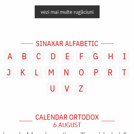
vezi mai multe rugăciuni
SINAXAR ALFABETIC
A
B
C
D
E
F
G
H
I
J
K
L
M
N
O
P
R
T
U
V
Z
CALENDAR ORTODOX
6 AUGUST