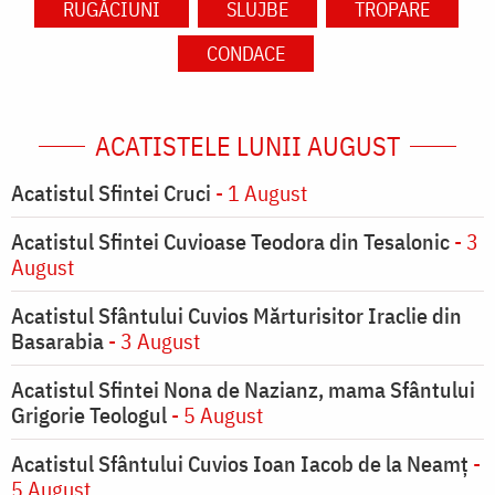
RUGĂCIUNI
SLUJBE
TROPARE
CONDACE
ACATISTELE LUNII AUGUST
Acatistul Sfintei Cruci
- 1 August
Acatistul Sfintei Cuvioase Teodora din Tesalonic
- 3
August
Acatistul Sfântului Cuvios Mărturisitor Iraclie din
Basarabia
- 3 August
Acatistul Sfintei Nona de Nazianz, mama Sfântului
Grigorie Teologul
- 5 August
Acatistul Sfântului Cuvios Ioan Iacob de la Neamț
-
5 August