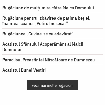
Rugăciune de mulţumire către Maica Domnului
Rugăciune pentru izbăvirea de patima beției,
înaintea icoanei „Potirul nesecat”
Rugăciunea „Cuvine-se cu adevărat"
Acatistul Sfântului Acoperământ al Maicii
Domnului
Paraclisul Preasfintei Născătoare de Dumnezeu
Acatistul Bunei Vestiri
vezi mai multe rugăciuni