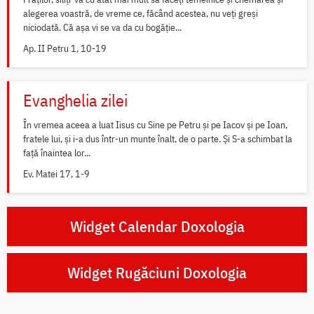
alegerea voastră, de vreme ce, făcând acestea, nu veți greși
niciodată. Că așa vi se va da cu bogăție...
Ap. II Petru 1, 10-19
Evanghelia zilei
În vremea aceea a luat Iisus cu Sine pe Petru și pe Iacov și pe Ioan,
fratele lui, și i-a dus într-un munte înalt, de o parte. Și S-a schimbat la
față înaintea lor...
Ev. Matei 17, 1-9
Widget Calendar Doxologia
Widget Rugăciuni Doxologia