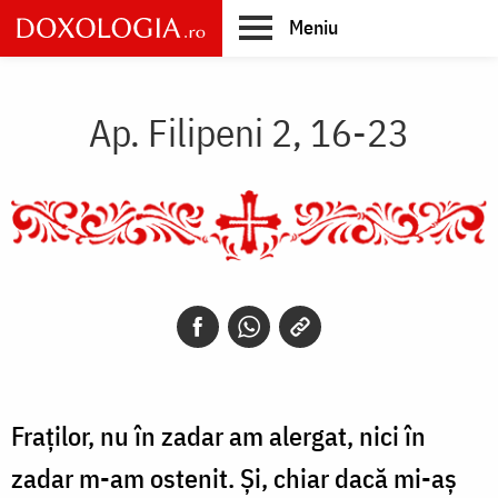
Skip
Meniu
to
main
Main
content
navigation
Ap. Filipeni 2, 16-23
Fraților, nu în zadar am alergat, nici în
zadar m-am ostenit. Și, chiar dacă mi-aș