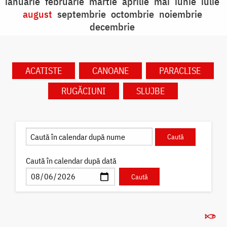
ianuarie
februarie
martie
aprilie
mai
iunie
iulie
august
septembrie
octombrie
noiembrie
decembrie
ACATISTE
CANOANE
PARACLISE
RUGĂCIUNI
SLUJBE
Caută în calendar după dată