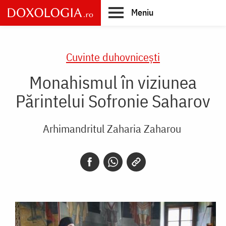
Skip
Meniu
to
main
Main
content
navigation
Cuvinte duhovnicești
Monahismul în viziunea
Părintelui Sofronie Saharov
Arhimandritul Zaharia Zaharou