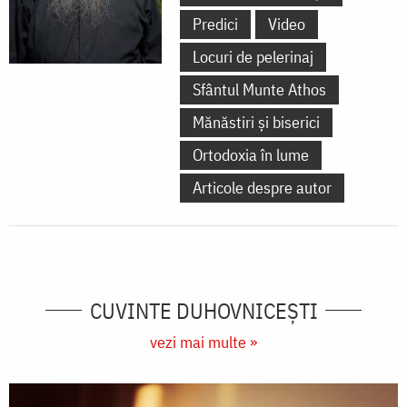
Predici
Video
Locuri de pelerinaj
Sfântul Munte Athos
Mănăstiri și biserici
Ortodoxia în lume
Articole despre autor
CUVINTE DUHOVNICEȘTI
vezi mai multe »