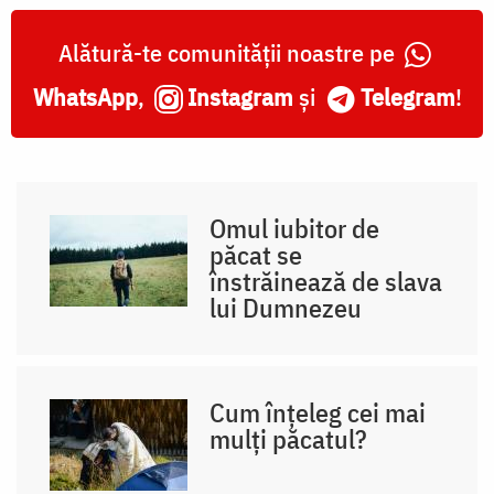
Alătură-te comunității noastre pe
WhatsApp
,
Instagram
și
Telegram
!
Omul iubitor de
păcat se
înstrăinează de slava
lui Dumnezeu
Cum înțeleg cei mai
mulți păcatul?