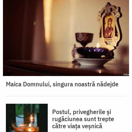
Maica Domnului, singura noastră nădejde
Postul, privegherile și
rugăciunea sunt trepte
către viața veșnică