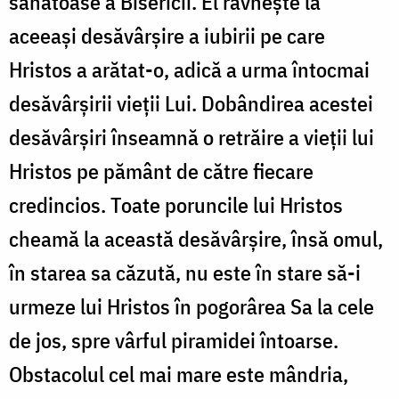
sănătoase a Bisericii. El râvnește la
aceeași desăvârșire a iubirii pe care
Hristos a arătat-o, adică a urma întocmai
desăvârșirii vieții Lui. Dobândirea acestei
desăvârșiri înseamnă o retrăire a vieții lui
Hristos pe pământ de către fiecare
credincios. Toate poruncile lui Hristos
cheamă la această desăvârșire, însă omul,
în starea sa căzută, nu este în stare să-i
urmeze lui Hristos în pogorârea Sa la cele
de jos, spre vârful piramidei întoarse.
Obstacolul cel mai mare este mândria,