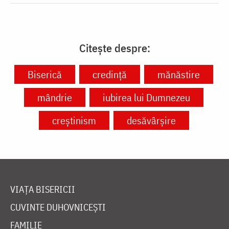
Citește despre:
Biserică
credință
mănăstire
mândrie
iubirea lui Dumnezeu
creștinism
desăvârșire
VIAȚA BISERICII
CUVINTE DUHOVNICEȘTI
FAMILIE