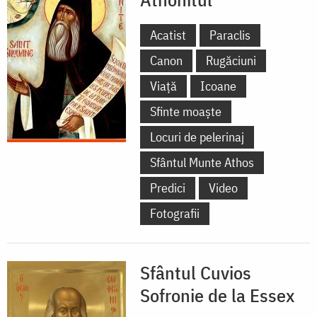
Acatist
Paraclis
Canon
Rugăciuni
Viață
Icoane
Sfinte moaște
Locuri de pelerinaj
Sfântul Munte Athos
Predici
Video
Fotografii
Sfântul Cuvios
Sofronie de la Essex