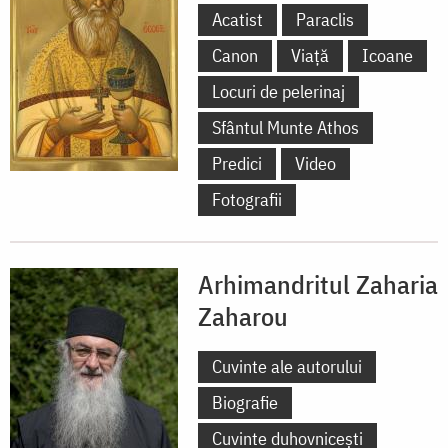
Acatist
Paraclis
Canon
Viață
Icoane
Locuri de pelerinaj
Sfântul Munte Athos
Predici
Video
Fotografii
Arhimandritul Zaharia
Zaharou
Cuvinte ale autorului
Biografie
Cuvinte duhovnicești