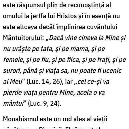
este răspunsul plin de recunoștință al
omului la jertfa lui Hristos și în esență nu
este altceva decât împlinirea cuvântului
Mântuitorului: „
Dacă vine cineva la Mine și
nu urăște pe tata, și pe mama, și pe
femeie, și pe fiu, și pe fiica, și pe frați, și pe
surori, până și viața sa, nu poate fi ucenic
al Meu
” (Luc. 14, 26), iar „
cel ce-și va
pierde viața pentru Mine, acela o va
mântui
” (Luc. 9, 24).
Monahismul este un rod ales al vieții