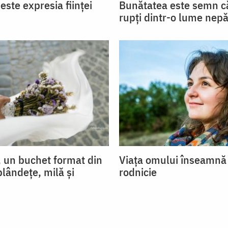
ste expresia ființei
Bunătatea este semn 
rupți dintr-o lume ne
 un buchet format din
Viața omului înseamnă 
blândețe, milă și
rodnicie