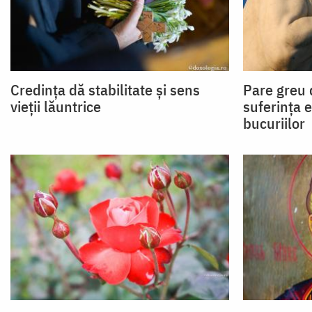
Credința dă stabilitate și sens
Pare greu d
vieții lăuntrice
suferința e
bucuriilor