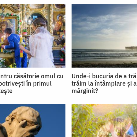
entru căsătorie omul cu
Unde-i bucuria de a tră
potrivești în primul
trăim la întâmplare și a
tește
mărginit?