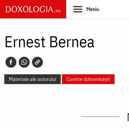
Skip
Meniu
to
main
Main
content
navigation
Ernest Bernea
Materiale ale autorului
Cuvinte duhovnicești