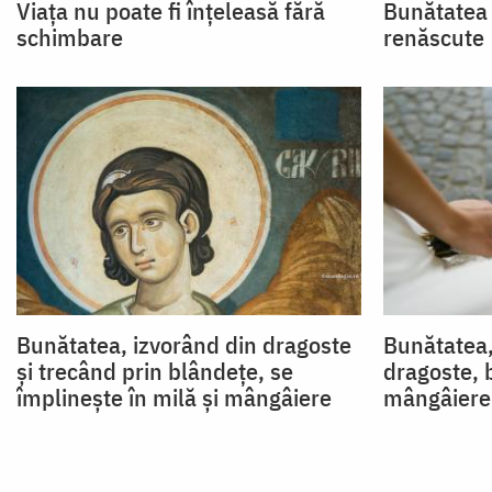
Viața nu poate fi înțeleasă fără
Bunătatea e
schimbare
renăscute
Bunătatea, izvorând din dragoste
Bunătatea,
și trecând prin blândețe, se
dragoste, 
împlinește în milă și mângâiere
mângâiere