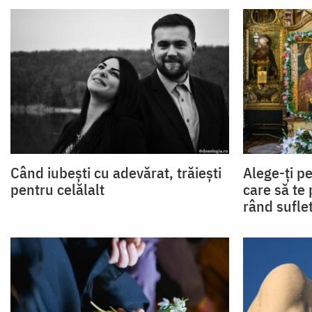
Când iubești cu adevărat, trăiești
Alege-ți p
pentru celălalt
care să te 
rând sufle