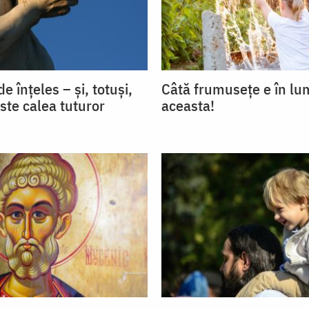
e înțeles – și, totuși,
Câtă frumusețe e în l
ste calea tuturor
aceasta!