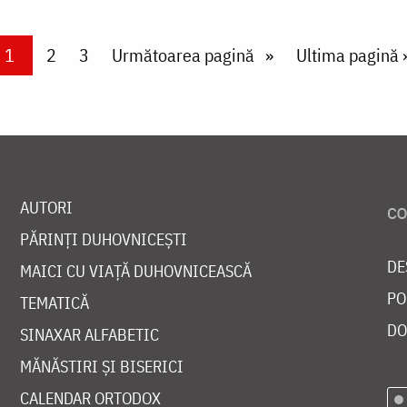
Current page
1
Page
2
Page
3
Next page
Următoarea pagină
Last page
Ultima pagină 
AUTORI
PĂRINȚI DUHOVNICEȘTI
DE
MAICI CU VIAȚĂ DUHOVNICEASCĂ
PO
TEMATICĂ
DO
SINAXAR ALFABETIC
MĂNĂSTIRI ȘI BISERICI
CALENDAR ORTODOX