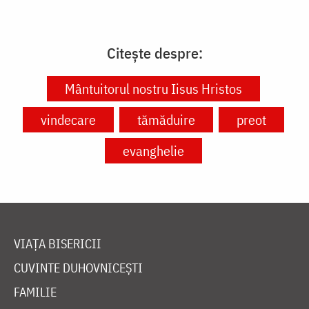
Citește despre:
Mântuitorul nostru Iisus Hristos
vindecare
tămăduire
preot
evanghelie
VIAȚA BISERICII
CUVINTE DUHOVNICEȘTI
FAMILIE