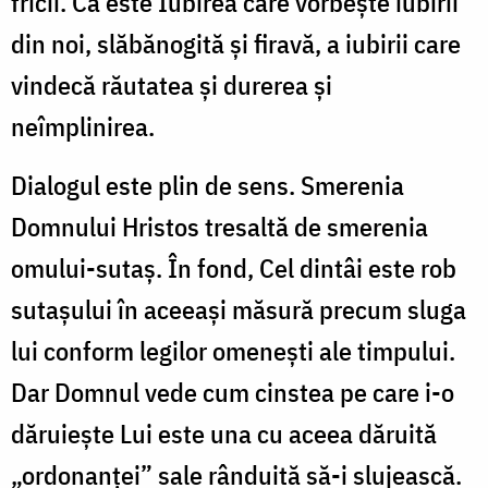
fricii. Că este Iubirea care vorbește iubirii
din noi, slăbănogită și firavă, a iubirii care
vindecă răutatea și durerea și
neîmplinirea.
Dialogul este plin de sens. Smerenia
Domnului Hristos tresaltă de smerenia
omului-sutaș. În fond, Cel dintâi este rob
sutașului în aceeași măsură precum sluga
lui conform legilor omenești ale timpului.
Dar Domnul vede cum cinstea pe care i-o
dăruiește Lui este una cu aceea dăruită
„ordonanței” sale rânduită să-i slujească.