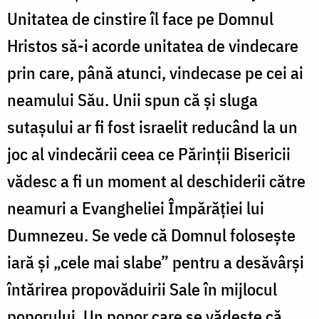
Unitatea de cinstire îl face pe Domnul
Hristos să-i acorde unitatea de vindecare
prin care, până atunci, vindecase pe cei ai
neamului Său. Unii spun că și sluga
sutașului ar fi fost israelit reducând la un
joc al vindecării ceea ce Părinții Bisericii
vădesc a fi un moment al deschiderii către
neamuri a Evangheliei Împărăției lui
Dumnezeu. Se vede că Domnul folosește
iară și „cele mai slabe” pentru a desăvârși
întărirea propovăduirii Sale în mijlocul
poporului. Un popor care se vădește că