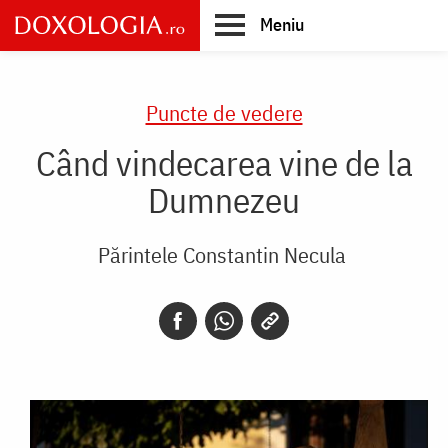
Skip
Meniu
to
main
Main
content
navigation
Puncte de vedere
Când vindecarea vine de la
Dumnezeu
Părintele Constantin Necula