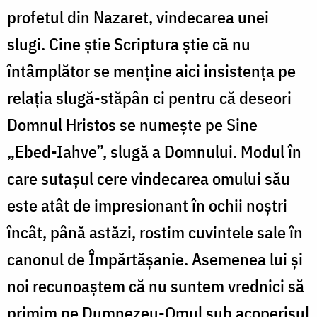
profetul din Nazaret, vindecarea unei
slugi. Cine știe Scriptura știe că nu
întâmplător se menține aici insistența pe
relația slugă-stăpân ci pentru că deseori
Domnul Hristos se numește pe Sine
„Ebed-Iahve”, slugă a Domnului. Modul în
care sutașul cere vindecarea omului său
este atât de impresionant în ochii noștri
încât, până astăzi, rostim cuvintele sale în
canonul de Împărtășanie. Asemenea lui și
noi recunoaștem că nu suntem vrednici să
primim pe Dumnezeu-Omul sub acoperișul