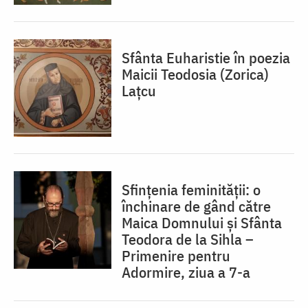
Sfânta Euharistie în poezia
Maicii Teodosia (Zorica)
Lațcu
Sfințenia feminității: o
închinare de gând către
Maica Domnului și Sfânta
Teodora de la Sihla –
Primenire pentru
Adormire, ziua a 7-a