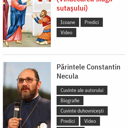
sutașului)
Icoane
Predici
Video
Părintele Constantin
Necula
Cuvinte ale autorului
Biografie
Cuvinte duhovnicești
Predici
Video