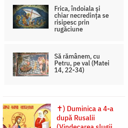
Frica, îndoiala și
chiar necredința se
risipesc prin
rugăciune
Să rămânem, cu
Petru, pe val (Matei
14, 22-34)
✝) Duminica a 4-a
după Rusalii
(Vindecarea slugii