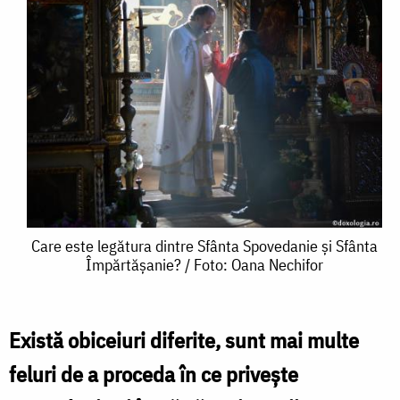
Care
Care este legătura dintre Sfânta Spovedanie și Sfânta
Împărtășanie? / Foto: Oana Nechifor
este
legătura
dintre
Există obiceiuri diferite, sunt mai multe
Sfânta
feluri de a proceda în ce priveşte
Spovedanie