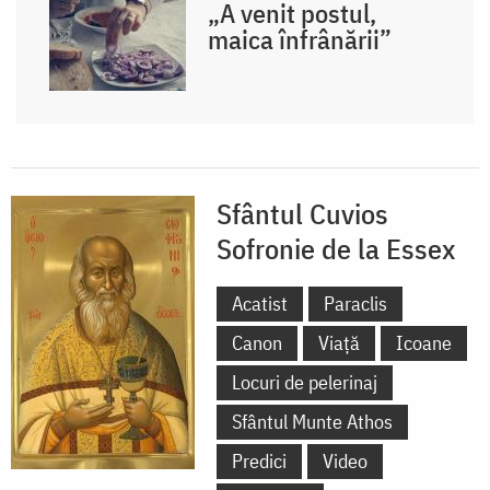
„A venit postul,
maica înfrânării”
Sfântul Cuvios
Sofronie de la Essex
Acatist
Paraclis
Canon
Viață
Icoane
Locuri de pelerinaj
Sfântul Munte Athos
Predici
Video