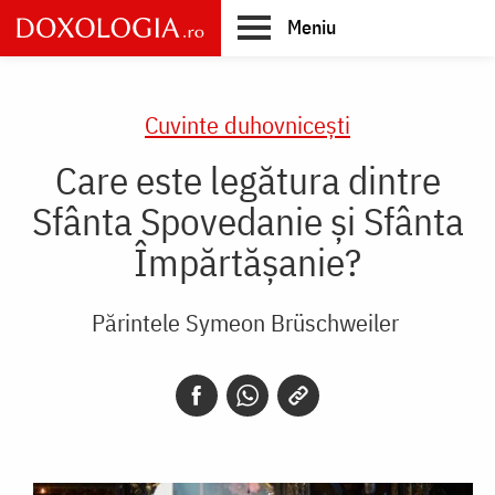
Skip
Meniu
to
main
Main
content
navigation
Cuvinte duhovnicești
Care este legătura dintre
Sfânta Spovedanie și Sfânta
Împărtășanie?
Părintele Symeon Brüschweiler