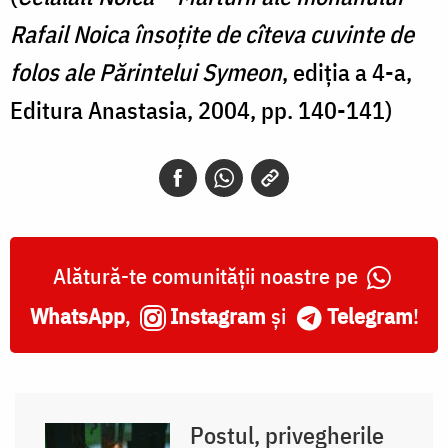
Rafail Noica însoțite de cîteva cuvinte de
folos ale Părintelui Symeon
, ediția a 4-a,
Editura Anastasia, 2004, pp. 140-141)
Alătură-te comunității noastre pe
WhatsApp
,
Instagram
și
Telegram
!
Postul, privegherile