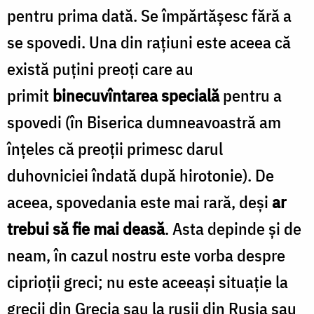
pentru prima dată. Se împărtăşesc fără a
se spovedi. Una din raţiuni este aceea că
există puţini preoţi care au
primit
binecuvîntarea specială
pentru a
spovedi (în Biserica dumneavoastră am
înţeles că preoţii primesc darul
duhovniciei îndată după hirotonie). De
aceea, spovedania este mai rară, deşi
ar
trebui să fie mai deasă
. Asta depinde şi de
neam, în cazul nostru este vorba despre
ciprioţii greci; nu este aceeaşi situaţie la
grecii din Grecia sau la ruşii din Rusia sau