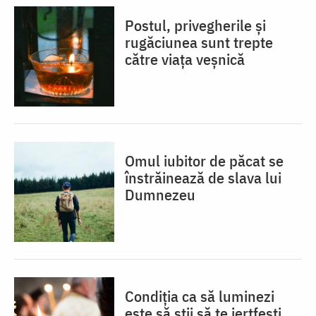
Postul, privegherile și
rugăciunea sunt trepte
către viața veșnică
Omul iubitor de păcat se
înstrăinează de slava lui
Dumnezeu
Condiția ca să luminezi
este să știi să te jertfești