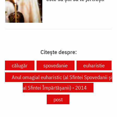
Citește despre:
călugăr
spovedanie
euharistie
Anul omagial euharistic (al Sfintei Spovedanii şi
al Sfintei Împărtăşanii) - 2014
post