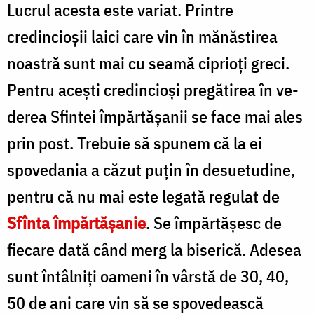
Lucrul acesta este variat. Printre
credincioşii laici care vin în mănăstirea
noastră sunt mai cu seamă ci­prioţi greci.
Pentru aceşti credincioşi pregătirea în ve­
derea Sfintei împărtăşanii se face mai ales
prin post. Trebuie să spunem că la ei
spovedania a căzut puţin în desuetudine,
pentru că nu mai este legată regulat de
Sfînta împărtăşanie
. Se împărtăşesc de
fiecare dată când merg la biserică. Adesea
sunt întâlniţi oameni în vârstă de 30, 40,
50 de ani care vin să se spovedească