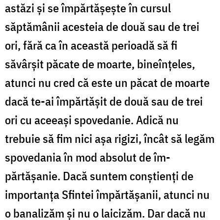
astăzi şi se împărtăşeşte în cursul
săptămânii acesteia de două sau de trei
ori, fără ca în această perioadă să fi
săvârşit păcate de moarte, bineînţeles,
atunci nu cred că este un păcat de moarte
dacă te-ai împărtăşit de două sau de trei
ori cu ace­eaşi spovedanie. Adică nu
trebuie să fim nici aşa rigizi, încât să legăm
spovedania în mod absolut de îm­
părtăşanie. Dacă suntem conştienţi de
importanţa Sfin­tei împărtăşanii, atunci nu
o banalizăm şi nu o laici­zăm. Dar dacă nu