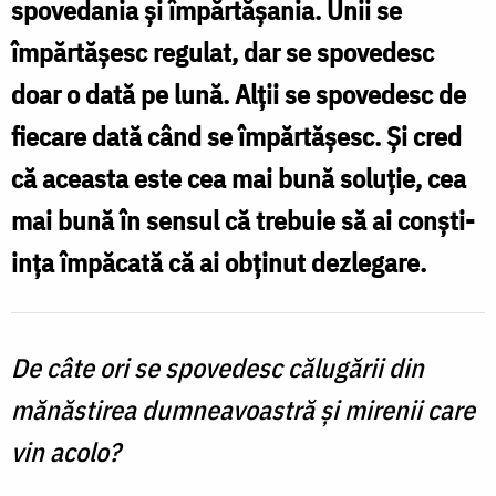
spovedania şi împărtăşania. Unii se
și
împărtăşesc regulat, dar se spovedesc
Sfânta
doar o dată pe lună. Alţii se spovedesc de
Împărtășanie?
fiecare dată când se împărtăşesc. Şi cred
/
că aceasta este cea mai bună soluţie, cea
Foto:
mai bună în sensul că trebuie să ai conşti­
Oana
inţa împăcată că ai obţinut dezlegare.
Nechifor
De câte ori se spovedesc călugării din
mănăstirea dumneavoastră şi mirenii care
vin acolo?