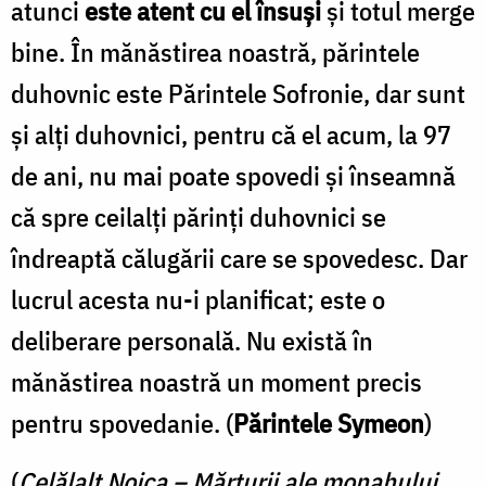
atunci
este atent cu el însuşi
şi totul merge
bine. În mănăstirea noastră, părintele
duhovnic este Pă­rintele Sofronie, dar sunt
şi alţi duhovnici, pentru că el acum, la 97
de ani, nu mai poate spovedi şi înseamnă
că spre ceilalţi părinţi duhovnici se
îndreaptă călugării care se spovedesc. Dar
lucrul acesta nu-i planificat; este o
deliberare personală. Nu există în
mănăstirea noastră un moment precis
pentru spovedanie. (
Părintele Symeon
)
(
Celălalt Noica – Mărturii ale monahului