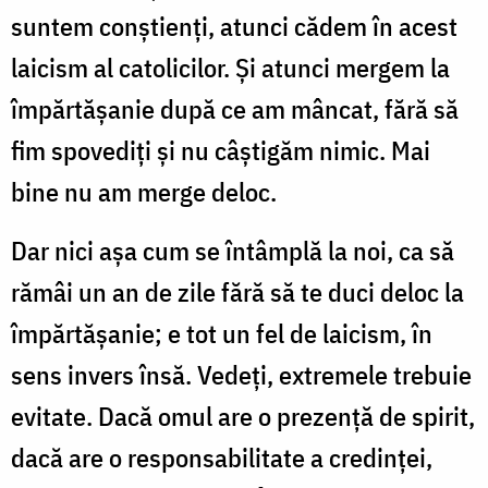
suntem conştienţi, atunci cădem în acest
laicism al catolicilor. Şi atunci mergem la
îm­părtăşanie după ce am mâncat, fără să
fim spovediţi şi nu câştigăm nimic. Mai
bine nu am merge deloc.
Dar nici aşa cum se întâmplă la noi, ca să
rămâi un an de zile fără să te duci deloc la
împărtăşanie; e tot un fel de laicism, în
sens invers însă. Vedeţi, extreme­le trebuie
evitate. Dacă omul are o prezenţă de spirit,
dacă are o responsabilitate a credinţei,