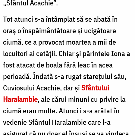
„Sfântul Acachie”.
Tot atunci s-a întâmplat să se abată în
oraș o înspăimântătoare și ucigătoare
ciumă, ce a provocat moartea a mii de
locuitori ai cetăţii. Chiar și părintele Iona a
fost atacat de boala fără leac în acea
perioadă. Îndată s-a rugat starețului său,
Cuviosului Acachie, dar și
Sfântului
Haralambie
, ale cărui minuni cu privire la
ciumă erau multe. Atunci i s-a arătat în
vedenie Sfântul Haralambie care l-a
asigurat că nu doar el însuși se va vindeca,