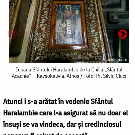
Icoana
Icoana Sfântului Haralambie de la Chilia „Sfântul
Acachie” – Kavsokalivia, Athos / Foto: Pr. Silviu Cluci
Sfântului
Haralambie
de
Atunci i s-a arătat în vedenie Sfântul
la
Haralambie care l-a asigurat să nu doar el
S
Chilia
însuși se va vindeca, dar și credinciosul
„Sfântul