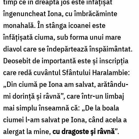
timp ce în dreapta jos este înfățișat
îngenuncheat Iona, cu îmbrăcăminte
monahală. În stânga icoanei este
înfățișată ciuma, sub forma unui mare
diavol care se îndepărtează înspăimântat.
Deosebit de importantă este și inscripția
care redă cuvântul Sfântului Haralambie:
„Din ciumă pe Iona am salvat, arătându-
mi dorință și râvnă”, care într-un limbaj
mai simplu înseamnă că: „De la boala
ciumei l-am salvat pe Iona, când acela a
alergat la mine,
cu dragoste și râvnă
”.