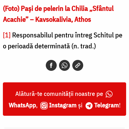
(Foto) Paşi de pelerin la Chilia „Sfântul
Acachie” – Kavsokalivia, Athos
[1]
Responsabilul pentru întreg Schitul pe
o perioadă determinată (n. trad.)
Alătură-te comunității noastre pe
WhatsApp
,
Instagram
și
Telegram
!