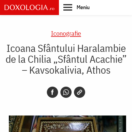
Skip
Meniu
to
main
Main
content
navigation
Iconografie
Icoana Sfântului Haralambie
de la Chilia „Sfântul Acachie”
– Kavsokalivia, Athos