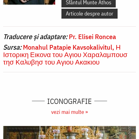
Sfântul Munte Athos
Articole despre autor
Traducere și adaptare:
Pr. Elisei Roncea
Sursa:
Monahul Patapie Kavsokalivitul, Η
Ιστορικη Εικονα του Αγιου Χαραλαμπουσ
τησ Καλυβησ του Αγιου Ακακιου
ICONOGRAFIE
vezi mai multe »