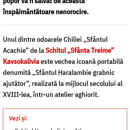
popor va fi salvat de această
Acachie”
înspăimântătoare nenorocire.
l
–
C
Kavsokalivia,
„
Athos
Unul dintre odoarele Chiliei „Sfântul
/
Acachie” de la
Schitul „Sfânta Treime”
Foto:
Kavsokalivia
este vechea icoană portabilă
K
Pr.
denumită „Sfântul Haralambie grabnic
Silviu
ajutător”, realizată la mijlocul secolului al
Cluci
XVIII-lea, într-un atelier aghiorit.
Vezi și: