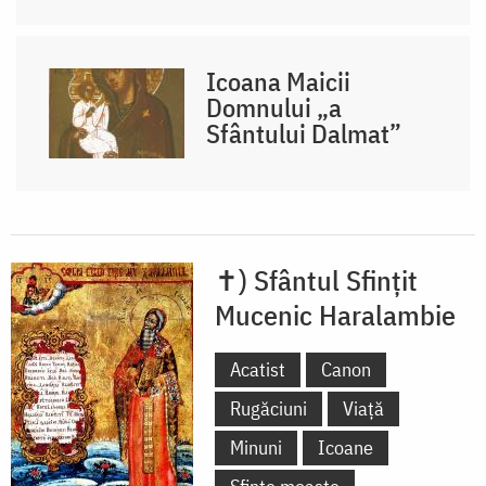
Icoana Maicii
Domnului „a
Sfântului Dalmat”
✝) Sfântul Sfințit
Mucenic Haralambie
Acatist
Canon
Rugăciuni
Viață
Minuni
Icoane