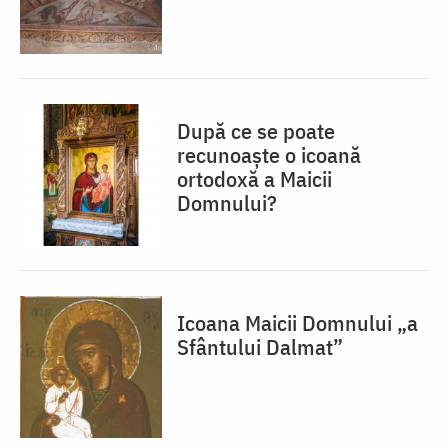
După ce se poate
recunoaște o icoană
ortodoxă a Maicii
Domnului?
Icoana Maicii Domnului „a
Sfântului Dalmat”