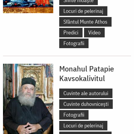
Sfinte moaște
Locuri de pelerinaj
Sfântul Munte Athos
Predici
Video
Fotografii
Monahul Patapie
Kavsokalivitul
Cuvinte ale autorului
Cuvinte duhovnicești
Fotografii
Locuri de pelerinaj