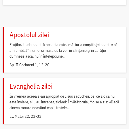
Apostolul zilei
Fraților, lauda noastră aceasta este: mărturia conștiinței noastre că
am umblat în lume, și mai ales la voi, în sfințenie și în curăție
dumnezeiască, nu în înțelepciune...
Ap. II Corinteni 1, 12-20
Evanghelia zilei
În vremea aceea s-au apropiat de Iisus saducheii, cei ce zic că nu
este înviere, și L-au întrebat, zicând: Învățătorule, Moise a zis: «Dacă
cineva moare neavând copii, fratele...
Ev. Matei 22, 23-33