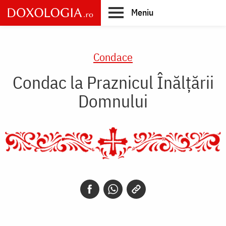
Skip
Meniu
to
main
Main
content
navigation
Condace
Condac la Praznicul Înălțării
Domnului