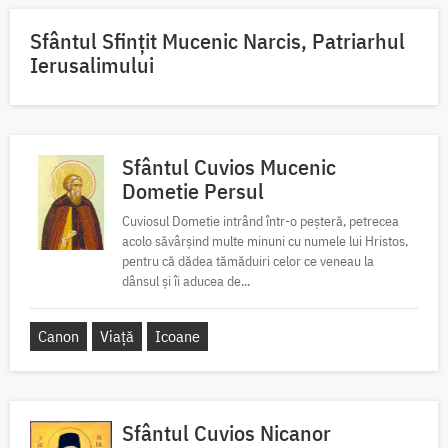
Sfântul Sfinţit Mucenic Narcis, Patriarhul
Ierusalimului
Sfântul Cuvios Mucenic
Dometie Persul
Cuviosul Dometie intrând într-o peșteră, petrecea
acolo săvârșind multe minuni cu numele lui Hristos,
pentru că dădea tămăduiri celor ce veneau la
dânsul și îi aducea de...
Canon
Viață
Icoane
Sfântul Cuvios Nicanor