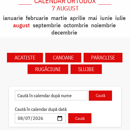
CALENDAR ORTODOX
7 AUGUST
ianuarie
februarie
martie
aprilie
mai
iunie
iulie
august
septembrie
octombrie
noiembrie
decembrie
ACATISTE
CANOANE
PARACLISE
RUGĂCIUNI
SLUJBE
Caută în calendar după dată