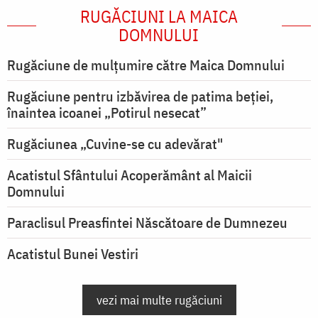
RUGĂCIUNI LA MAICA
DOMNULUI
Rugăciune de mulţumire către Maica Domnului
Rugăciune pentru izbăvirea de patima beției,
înaintea icoanei „Potirul nesecat”
Rugăciunea „Cuvine-se cu adevărat"
Acatistul Sfântului Acoperământ al Maicii
Domnului
Paraclisul Preasfintei Născătoare de Dumnezeu
Acatistul Bunei Vestiri
vezi mai multe rugăciuni