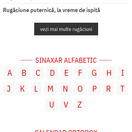
Rugăciune puternică, la vreme de ispită
vezi mai multe rugăciuni
SINAXAR ALFABETIC
A
B
C
D
E
F
G
H
I
J
K
L
M
N
O
P
R
T
U
V
Z