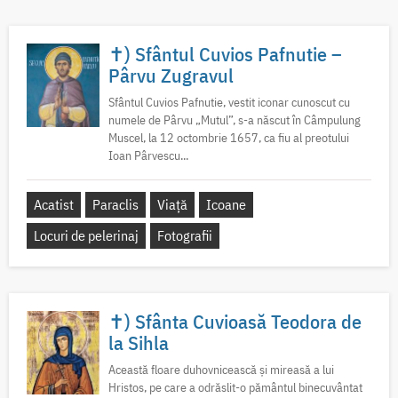
✝) Sfântul Cuvios Pafnutie –
Pârvu Zugravul
Sfântul Cuvios Pafnutie, vestit iconar cunoscut cu
numele de Pârvu „Mutul”, s-a născut în Câmpulung
Muscel, la 12 octombrie 1657, ca fiu al preotului
Ioan Pârvescu...
Acatist
Paraclis
Viață
Icoane
Locuri de pelerinaj
Fotografii
✝) Sfânta Cuvioasă Teodora de
la Sihla
Această floare duhovnicească și mireasă a lui
Hristos, pe care a odrăslit-o pământul binecuvântat