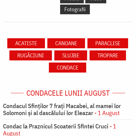
Fotografii
ACATISTE
CANOANE
PARACLISE
RUGĂCIUNI
SLUJBE
TROPARE
CONDACE
CONDACELE LUNII AUGUST
Condacul Sfinţilor 7 fraţi Macabei, al mamei lor
Solomoni şi al dascălului lor Eleazar
- 1 August
Condac la Praznicul Scoaterii Sfintei Cruci
- 1
August