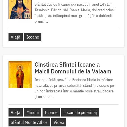
Sfântul Cuvios Nicanor s-a născut în anul 1491, în
Tesalonic. Părinții săi, Ioan și Maria, doi credincioși
înstăriți, au întâmpinat mari greutăți în a dobândi
prunci....
Viață
Icoane
Cinstirea Sfintei Icoane a
Maicii Domnului de la Valaam
Icoana o înfățișează pe Fecioara Maria în mărime
naturală, cu privirea coborâtă, stând în picioare pe
un nor, îmbrăcată într-o mantie roșie strălucitoare
și un stihar...
Viață
Minuni
Icoane
Locuri de pelerinaj
Sfântul Munte Athos
Video