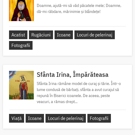
Doamne, ajută-mi să văd păcatele mele; Doamne,
dă-mi răbdare, mărinimie şi blândeţe!
Acatist
Rugăciuni
Icoane
Locuri de pelerinaj
Fotografii
Sfânta Irina, Împărăteasa
Sfânta Irina rămâne model de curaj și tărie. Într-o
lume condusă de bărbați, sfânta a avut curajul să
repună în Biserici icoanele. De aceea, peste
veacuri, a rămas drept...
Viață
Icoane
Locuri de pelerinaj
Fotografii