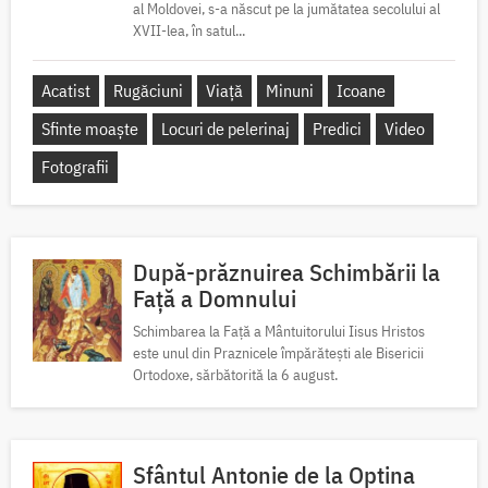
al Moldovei, s-a născut pe la jumătatea secolului al
XVII-lea, în satul...
Acatist
Rugăciuni
Viață
Minuni
Icoane
Sfinte moaște
Locuri de pelerinaj
Predici
Video
Fotografii
După-prăznuirea Schimbării la
Față a Domnului
Schimbarea la Față a Mântuitorului Iisus Hristos
este unul din Praznicele împărătești ale Bisericii
Ortodoxe, sărbătorită la 6 august.
Sfântul Antonie de la Optina