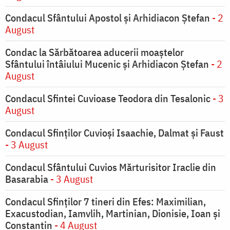
Condacul Sfântului Apostol și Arhidiacon Ștefan
- 2
August
Condac la Sărbătoarea aducerii moaştelor
Sfântului întâiului Mucenic şi Arhidiacon Ştefan
- 2
August
Condacul Sfintei Cuvioase Teodora din Tesalonic
- 3
August
Condacul Sfinţilor Cuvioşi Isaachie, Dalmat şi Faust
- 3 August
Condacul Sfântului Cuvios Mărturisitor Iraclie din
Basarabia
- 3 August
Condacul Sfinţilor 7 tineri din Efes: Maximilian,
Exacustodian, Iamvlih, Martinian, Dionisie, Ioan şi
Constantin
- 4 August