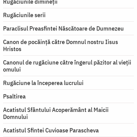
Rugăciunile dimineții
Rugăciunile serii
Paraclisul Preasfintei Născătoare de Dumnezeu
Canon de pocăință către Domnul nostru Iisus
Hristos
Canonul de rugăciune către îngerul păzitor al vieții
omului
Rugăciune la începerea lucrului
Psaltirea
Acatistul Sfântului Acoperământ al Maicii
Domnului
Acatistul Sfintei Cuvioase Parascheva