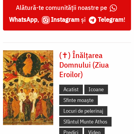
Alătură-te comunității noastre pe
WhatsApp
,
Instagram
și
Telegram
!
(✝) Înălțarea
Domnului (Ziua
Eroilor)
Acatist
Icoane
Sfinte moaște
Locuri de pelerinaj
Sfântul Munte Athos
Predici
Video