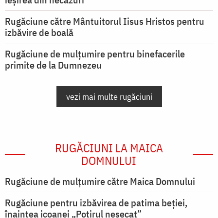
Rugăciune către Mântuitorul Iisus Hristos pentru
izbăvire de boală
Rugăciune de mulțumire pentru binefacerile
primite de la Dumnezeu
vezi mai multe rugăciuni
RUGĂCIUNI LA MAICA
DOMNULUI
Rugăciune de mulţumire către Maica Domnului
Rugăciune pentru izbăvirea de patima beției,
înaintea icoanei „Potirul nesecat”