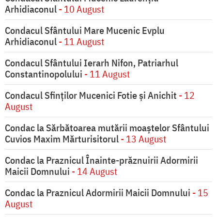
Arhidiaconul
- 10 August
Condacul Sfântului Mare Mucenic Evplu
Arhidiaconul
- 11 August
Condacul Sfântului Ierarh Nifon, Patriarhul
Constantinopolului
- 11 August
Condacul Sfinţilor Mucenici Fotie şi Anichit
- 12
August
Condac la Sărbătoarea mutării moaştelor Sfântului
Cuvios Maxim Mărturisitorul
- 13 August
Condac la Praznicul Înainte-prăznuirii Adormirii
Maicii Domnului
- 14 August
Condac la Praznicul Adormirii Maicii Domnului
- 15
August