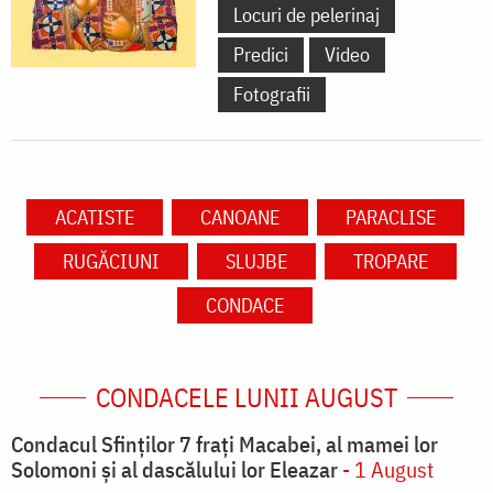
Locuri de pelerinaj
Predici
Video
Fotografii
ACATISTE
CANOANE
PARACLISE
RUGĂCIUNI
SLUJBE
TROPARE
CONDACE
CONDACELE LUNII AUGUST
Condacul Sfinţilor 7 fraţi Macabei, al mamei lor
Solomoni şi al dascălului lor Eleazar
- 1 August