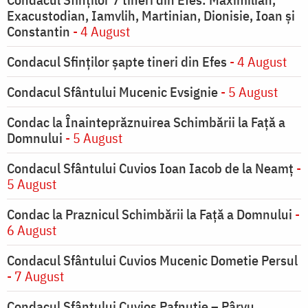
Exacustodian, Iamvlih, Martinian, Dionisie, Ioan şi
Constantin
- 4 August
Condacul Sfinţilor şapte tineri din Efes
- 4 August
Condacul Sfântului Mucenic Evsignie
- 5 August
Condac la Înainteprăznuirea Schimbării la Faţă a
Domnului
- 5 August
Condacul Sfântului Cuvios Ioan Iacob de la Neamț
-
5 August
Condac la Praznicul Schimbării la Faţă a Domnului
-
6 August
Condacul Sfântului Cuvios Mucenic Dometie Persul
- 7 August
Condacul Sfântului Cuvios Pafnutie – Pârvu