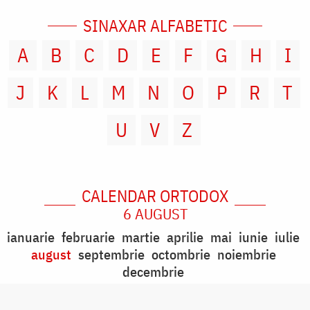
SINAXAR ALFABETIC
A
B
C
D
E
F
G
H
I
J
K
L
M
N
O
P
R
T
U
V
Z
CALENDAR ORTODOX
6 AUGUST
ianuarie
februarie
martie
aprilie
mai
iunie
iulie
august
septembrie
octombrie
noiembrie
decembrie