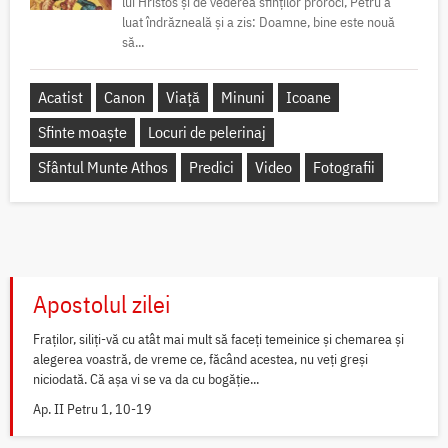
lui Hristos și de vederea sfinților proroci, Petru a
luat îndrăzneală și a zis: Doamne, bine este nouă
să...
Acatist
Canon
Viață
Minuni
Icoane
Sfinte moaște
Locuri de pelerinaj
Sfântul Munte Athos
Predici
Video
Fotografii
Apostolul zilei
Fraților, siliți-vă cu atât mai mult să faceți temeinice și chemarea și
alegerea voastră, de vreme ce, făcând acestea, nu veți greși
niciodată. Că așa vi se va da cu bogăție...
Ap. II Petru 1, 10-19