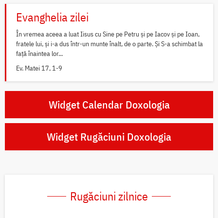
Evanghelia zilei
În vremea aceea a luat Iisus cu Sine pe Petru și pe Iacov și pe Ioan,
fratele lui, și i-a dus într-un munte înalt, de o parte. Și S-a schimbat la
față înaintea lor...
Ev. Matei 17, 1-9
Widget Calendar Doxologia
Widget Rugăciuni Doxologia
Rugăciuni zilnice