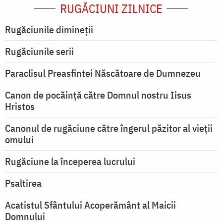
RUGĂCIUNI ZILNICE
Rugăciunile dimineții
Rugăciunile serii
Paraclisul Preasfintei Născătoare de Dumnezeu
Canon de pocăință către Domnul nostru Iisus
Hristos
Canonul de rugăciune către îngerul păzitor al vieții
omului
Rugăciune la începerea lucrului
Psaltirea
Acatistul Sfântului Acoperământ al Maicii
Domnului