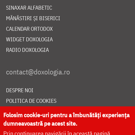
SINAXAR ALFABETIC
MĂNĂSTIRI ȘI BISERICI
CALENDAR ORTODOX
WIDGET DOXOLOGIA
RADIO DOXOLOGIA
DESPRE NOI
POLITICA DE COOKIES
DONEAZĂ ONLINE PENTRU CATEDRALA NAȚIONALĂ
Folosim cookie-uri pentru a îmbunătăți experiența
dumneavoastră pe acest site.
Prin continuarea navigării în această pagină
LIVE