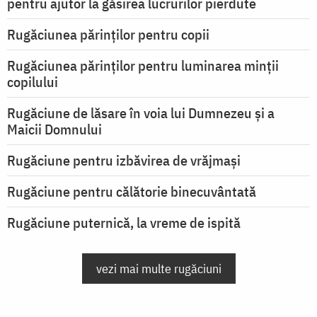
pentru ajutor la găsirea lucrurilor pierdute
Rugăciunea părinților pentru copii
Rugăciunea părinților pentru luminarea minţii
copilului
Rugăciune de lăsare în voia lui Dumnezeu şi a
Maicii Domnului
Rugăciune pentru izbăvirea de vrăjmași
Rugăciune pentru călătorie binecuvântată
Rugăciune puternică, la vreme de ispită
vezi mai multe rugăciuni