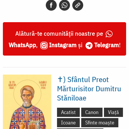
Alătură-te comunității noastre pe
WhatsApp
,
Instagram
și
Telegram
!
✝) Sfântul Preot
Mărturisitor Dumitru
Stăniloae
Acatist
Canon
Viață
Icoane
Sfinte moaște