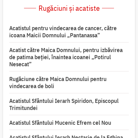
Rugăciuni și acatiste
Acatistul pentru vindecarea de cancer, către
icoana Maicii Domnului „Pantanassa”
Acatist către Maica Domnului, pentru izbăvirea
de patima beției, înaintea icoanei „Potirul
Nesecat”
Rugăciune către Maica Domnului pentru
vindecarea de boli
Acatistul Sfântului Ierarh Spiridon, Episcopul
Trimitundei
Acatistul Sfântului Mucenic Efrem cel Nou
Acatistul Sfântului Ierarh Nectarie de la Eghina