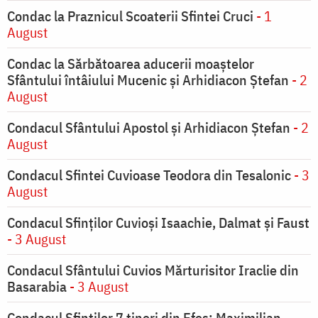
Condac la Praznicul Scoaterii Sfintei Cruci
- 1
August
Condac la Sărbătoarea aducerii moaştelor
Sfântului întâiului Mucenic şi Arhidiacon Ştefan
- 2
August
Condacul Sfântului Apostol și Arhidiacon Ștefan
- 2
August
Condacul Sfintei Cuvioase Teodora din Tesalonic
- 3
August
Condacul Sfinţilor Cuvioşi Isaachie, Dalmat şi Faust
- 3 August
Condacul Sfântului Cuvios Mărturisitor Iraclie din
Basarabia
- 3 August
Condacul Sfinţilor 7 tineri din Efes: Maximilian,