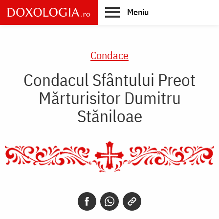
Skip
Meniu
to
main
Main
content
navigation
Condace
Condacul Sfântului Preot
Mărturisitor Dumitru
Stăniloae