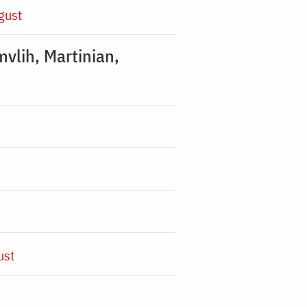
gust
mvlih, Martinian,
ust