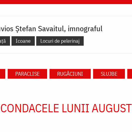
vios Ştefan Savaitul, imnograful
ață
Icoane
Locuri de pelerinaj
PARACLISE
RUGĂCIUNI
SLUJBE
CONDACELE LUNII AUGUST