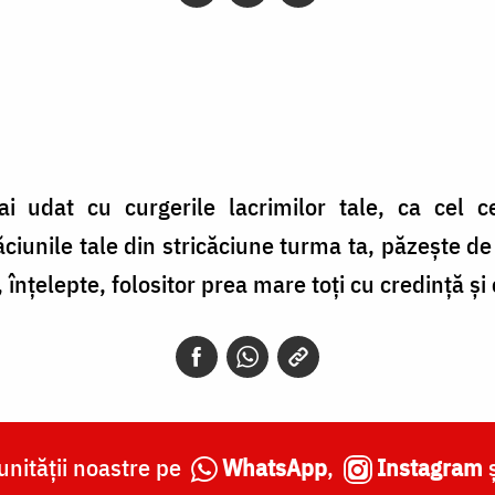
l-ai udat cu curgerile lacrimilor tale, ca cel 
ciunile tale din stricăciune turma ta, păzeşte de 
, înţelepte, folositor prea mare toţi cu credinţă ş
nității noastre pe
WhatsApp
,
Instagram