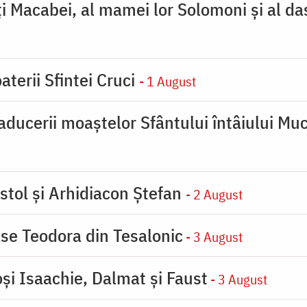
ţi Macabei, al mamei lor Solomoni şi al da
aterii Sfintei Cruci
- 1 August
ducerii moaştelor Sfântului întâiului Muc
stol și Arhidiacon Ștefan
- 2 August
se Teodora din Tesalonic
- 3 August
oşi Isaachie, Dalmat şi Faust
- 3 August