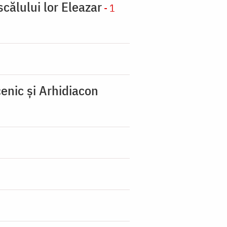
scălului lor Eleazar
- 1
enic şi Arhidiacon