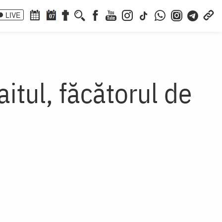
LIVE
07
itul, făcătorul de