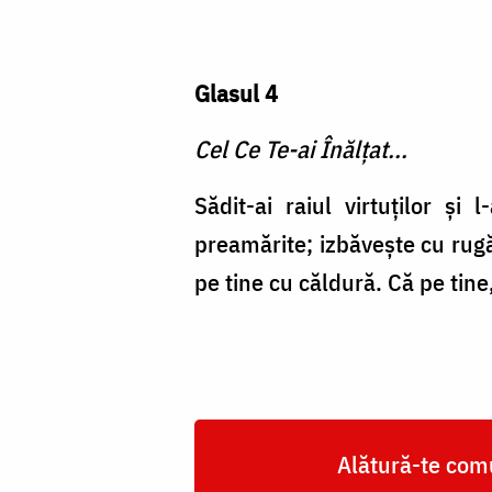
Glasul 4
Cel Ce Te-ai Înălţat...
Sădit-ai raiul virtuţilor şi 
preamărite; izbăveşte cu rugă
pe tine cu căldură. Că pe tine
Alătură-te comu