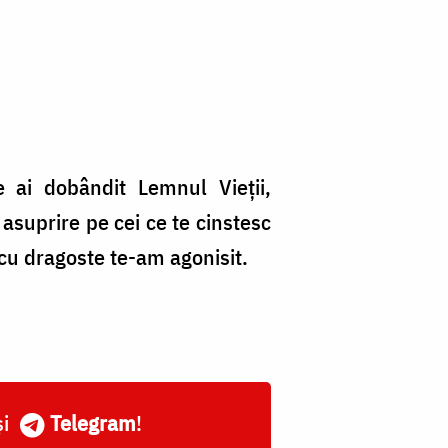
ce ai dobândit Lem­nul Vieţii,
asuprire pe cei ce te cinstesc
i cu dragoste te-am agonisit.
și
Telegram
!