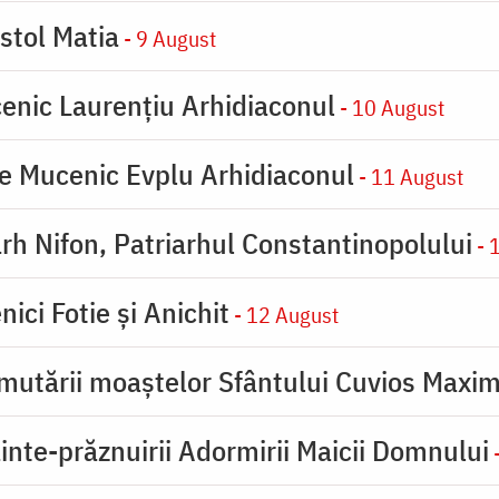
stol Matia
- 9 August
enic Laurențiu Arhidiaconul
- 10 August
e Mucenic Evplu Arhidiaconul
- 11 August
rh Nifon, Patriarhul Constantinopolului
- 
ici Fotie şi Anichit
- 12 August
mutării moaştelor Sfântului Cuvios Maxim
inte-prăznuirii Adormirii Maicii Domnului
-