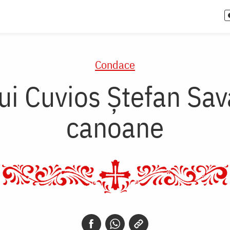
Condace
i Cuvios Ştefan Sava
canoane