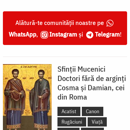
Alătură-te comunității noastre pe
WhatsApp
,
Instagram
și
Telegram
!
Sfinții Mucenici
Doctori fără de arginți
Cosma și Damian, cei
din Roma
Acatist
Canon
Rugăciuni
Viață