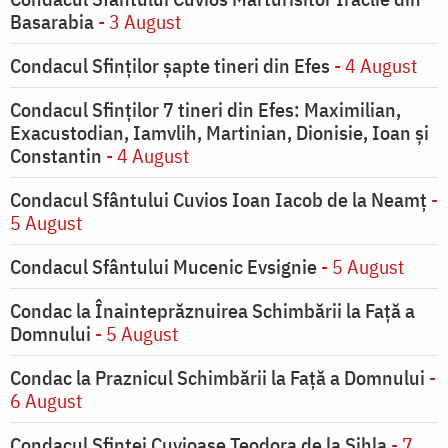
Basarabia
- 3 August
Condacul Sfinţilor şapte tineri din Efes
- 4 August
Condacul Sfinţilor 7 tineri din Efes: Maximilian,
Exacustodian, Iamvlih, Martinian, Dionisie, Ioan şi
Constantin
- 4 August
Condacul Sfântului Cuvios Ioan Iacob de la Neamț
-
5 August
Condacul Sfântului Mucenic Evsignie
- 5 August
Condac la Înainteprăznuirea Schimbării la Faţă a
Domnului
- 5 August
Condac la Praznicul Schimbării la Faţă a Domnului
-
6 August
Condacul Sfintei Cuvioase Teodora de la Sihla
- 7