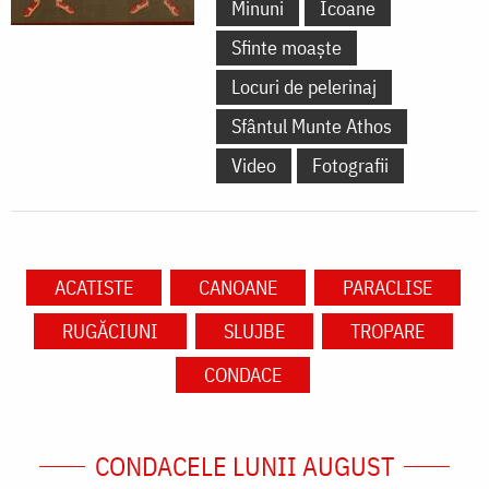
Minuni
Icoane
Sfinte moaște
Locuri de pelerinaj
Sfântul Munte Athos
Video
Fotografii
ACATISTE
CANOANE
PARACLISE
RUGĂCIUNI
SLUJBE
TROPARE
CONDACE
CONDACELE LUNII AUGUST