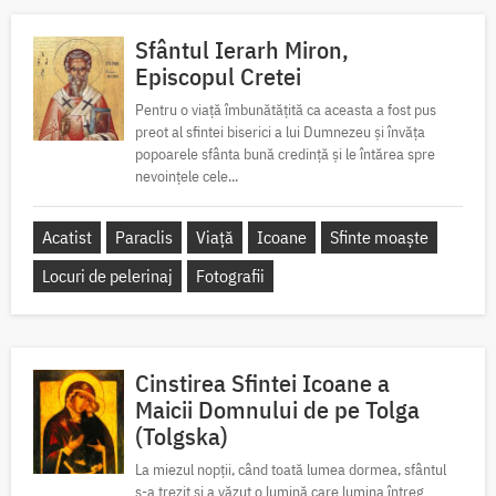
Sfântul Ierarh Miron,
Episcopul Cretei
Pentru o viață îmbunătățită ca aceasta a fost pus
preot al sfintei biserici a lui Dumnezeu și învăța
popoarele sfânta bună credință și le întărea spre
nevoințele cele...
Acatist
Paraclis
Viață
Icoane
Sfinte moaște
Locuri de pelerinaj
Fotografii
Cinstirea Sfintei Icoane a
Maicii Domnului de pe Tolga
(Tolgska)
La miezul nopții, când toată lumea dormea, sfântul
s-a trezit și a văzut o lumină care lumina întreg