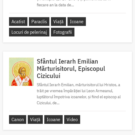
fiecare an la data de...
Acatist
Paraclis
Viață
Icoane
Locuri de pelerinaj
Fotografii
Sfântul Ierarh Emilian
Mărturisitorul, Episcopul
Cizicului
Sfântul Ierarh Emilian, mărturisitorul lui Hristos, a
trăit pe vremea împărăției lui Leon Armeanul,
luptătorul împotriva icoanelor, și fiind el episcop al
Cizicului, de...
Canon
Viață
Icoane
Video