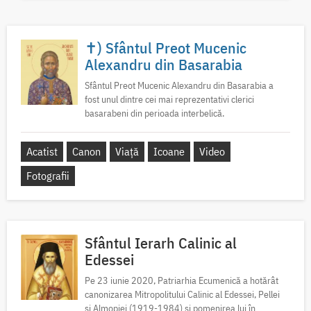
✝) Sfântul Preot Mucenic
Alexandru din Basarabia
Sfântul Preot Mucenic Alexandru din Basarabia a
fost unul dintre cei mai reprezentativi clerici
basarabeni din perioada interbelică.
Acatist
Canon
Viață
Icoane
Video
Fotografii
Sfântul Ierarh Calinic al
Edessei
Pe 23 iunie 2020, Patriarhia Ecumenică a hotărât
canonizarea Mitropolitului Calinic al Edessei, Pellei
și Almopiei (1919-1984) și pomenirea lui în