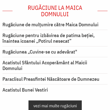
RUGĂCIUNI LA MAICA
DOMNULUI
Rugăciune de mulţumire către Maica Domnului
Rugăciune pentru izbăvirea de patima beției,
înaintea icoanei „Potirul nesecat”
Rugăciunea „Cuvine-se cu adevărat"
Acatistul Sfântului Acoperământ al Maicii
Domnului
Paraclisul Preasfintei Născătoare de Dumnezeu
Acatistul Bunei Vestiri
vezi mai multe rugăciuni