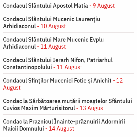
Condacul Sfântului Apostol Matia
- 9 August
Condacul Sfântului Mucenic Laurențiu
Arhidiaconul
- 10 August
Condacul Sfântului Mare Mucenic Evplu
Arhidiaconul
- 11 August
Condacul Sfântului Ierarh Nifon, Patriarhul
Constantinopolului
- 11 August
Condacul Sfinţilor Mucenici Fotie şi Anichit
- 12
August
Condac la Sărbătoarea mutării moaştelor Sfântului
Cuvios Maxim Mărturisitorul
- 13 August
Condac la Praznicul Înainte-prăznuirii Adormirii
Maicii Domnului
- 14 August