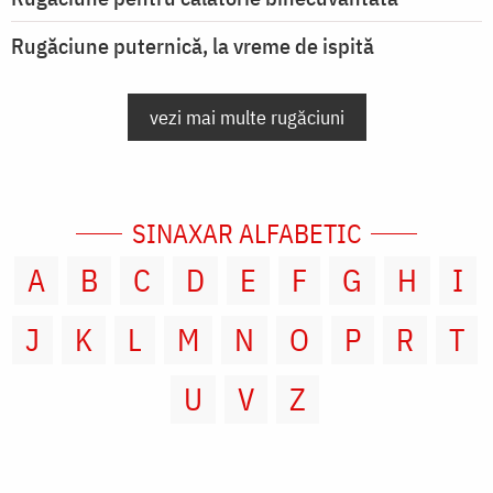
Rugăciune puternică, la vreme de ispită
vezi mai multe rugăciuni
SINAXAR ALFABETIC
A
B
C
D
E
F
G
H
I
J
K
L
M
N
O
P
R
T
U
V
Z