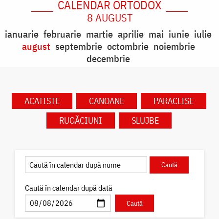
CALENDAR ORTODOX
8 AUGUST
ianuarie
februarie
martie
aprilie
mai
iunie
iulie
august
septembrie
octombrie
noiembrie
decembrie
ACATISTE
CANOANE
PARACLISE
RUGĂCIUNI
SLUJBE
Caută în calendar după dată