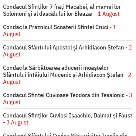
Condacul Sfinţilor 7 fraţi Macabei, al mamei lor
Solomoni şi al dascălului lor Eleazar
- 1 August
Condac la Praznicul Scoaterii Sfintei Cruci
- 1
August
Condacul Sfântului Apostol și Arhidiacon Ștefan
- 2
August
Condac la Sărbătoarea aducerii moaştelor
Sfântului întâiului Mucenic şi Arhidiacon Ştefan
- 2
August
Condacul Sfintei Cuvioase Teodora din Tesalonic
- 3
August
Condacul Sfinţilor Cuvioşi Isaachie, Dalmat şi Faust
- 3 August
Condacul Sfântului Cuvios Mărturisitor Iraclie din