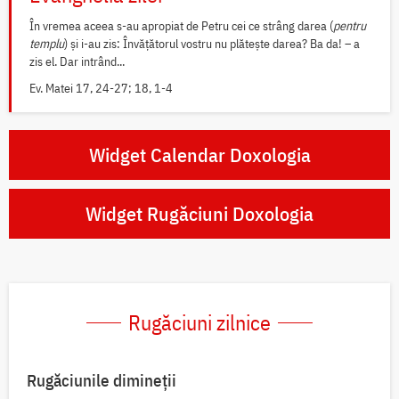
În vremea aceea s-au apropiat de Petru cei ce strâng darea (
pentru
templu
) și i-au zis: Învățătorul vostru nu plătește darea? Ba da! – a
zis el. Dar intrând...
Ev. Matei 17, 24-27; 18, 1-4
Widget Calendar Doxologia
Widget Rugăciuni Doxologia
Rugăciuni zilnice
Rugăciunile dimineții