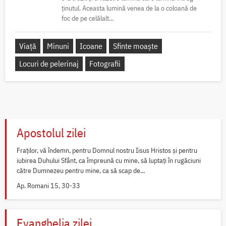
ținutul. Aceasta lumină venea de la o coloană de
foc de pe celălalt...
Viață
Minuni
Icoane
Sfinte moaște
Locuri de pelerinaj
Fotografii
Apostolul zilei
Fraților, vă îndemn, pentru Domnul nostru Iisus Hristos și pentru
iubirea Duhului Sfânt, ca împreună cu mine, să luptați în rugăciuni
către Dumnezeu pentru mine, ca să scap de...
Ap. Romani 15, 30-33
Evanghelia zilei