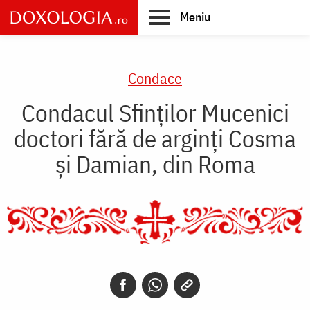
Skip
Meniu
to
main
Main
content
navigation
Condace
Condacul Sfinţilor Mucenici
doctori fără de arginţi Cosma
şi Damian, din Roma