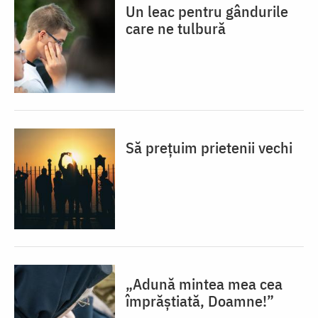
Un leac pentru gândurile
care ne tulbură
Să prețuim prietenii vechi
„Adună mintea mea cea
împrăștiată, Doamne!”