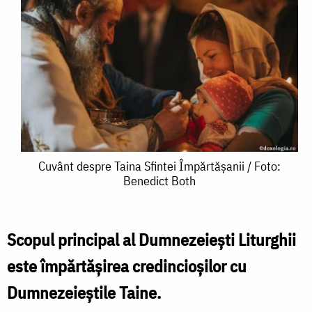
Cuvânt
Cuvânt despre Taina Sfintei Împărtășanii / Foto:
Benedict Both
despre
Taina
Sfintei
Scopul principal al Dumnezeiești Liturghii
Împărtășanii
este împărtășirea credincioșilor cu
/
Dumneze­ieștile Taine.
Foto: