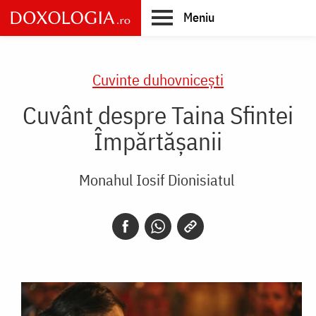
Skip
Meniu
to
main
Main
content
navigation
Cuvinte duhovnicești
Cuvânt despre Taina Sfintei
Împărtășanii
Monahul Iosif Dionisiatul