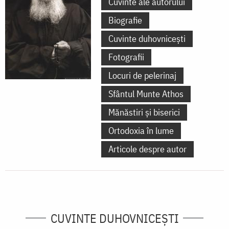
Cuvinte ale autorului
Biografie
Cuvinte duhovnicești
Fotografii
Locuri de pelerinaj
Sfântul Munte Athos
Mănăstiri și biserici
Ortodoxia în lume
Articole despre autor
CUVINTE DUHOVNICEȘTI