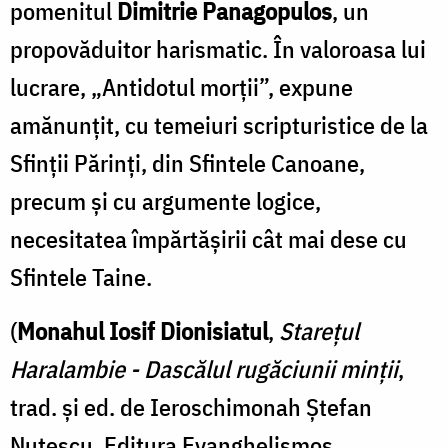
pomenitul
Dimitrie Panagopulos
, un
propovă­duitor harismatic. În valoroasa lui
lucrare, „Antidotul morţii”, expune
amănunţit, cu temeiuri scripturistice de la
Sfinţii Părinţi, din Sfintele Canoane,
precum şi cu argumente logice,
necesitatea împărtăşirii cât mai dese cu
Sfintele Taine.
(
Monahul Iosif Dionisiatul
,
Starețul
Haralambie - Dascălul rugăciunii minții
,
trad. și ed. de Ieroschimonah Ștefan
Nuțescu, Editura Evanghelismos,