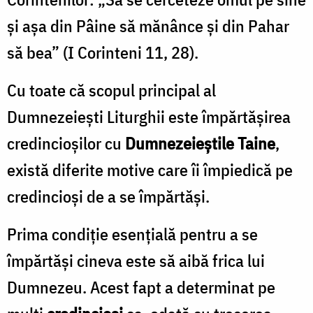
şi aşa din Pâine să mănânce şi din Pahar
să bea” (I Corinteni 11, 28).
Cu toate că scopul principal al
Dumnezeieşti Liturghii este împărtăşirea
credincioşilor cu
Dumneze­ieştile Taine
,
există diferite motive care îi împiedică pe
credincioşi de a se împărtăşi.
Prima condiţie esenţială pentru a se
împărtăşi cineva este să aibă frica lui
Dumnezeu. Acest fapt a determinat pe