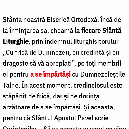
Benedict
Sfânta noastră Biserică Ortodoxă, încă de
Both
la înfiin­ţarea sa, cheamă
la fiecare Sfântă
Liturghie
, prin îndemnul liturghisitorului:
„Cu frică de Dumnezeu, cu credinţă şi cu
dragoste să vă apropiaţi”, pe toţi membrii
ei pentru
a se împărtăşi
cu Dumnezeieştile
Taine. În acest moment, credinciosul este
stăpânit de frică, dar şi de dorinţa
arzătoare de a se împărtăşi. Şi aceasta,
pentru că Sfântul Apostol Pavel scrie
Corintenilor: „Să se cerceteze omul pe sine