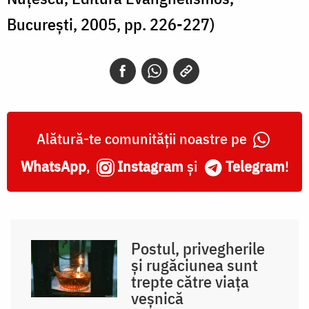
București, 2005, pp. 226-227)
Alătură-te comunității noastre pe
WhatsApp
,
Instagram
și
Telegram
!
Postul, privegherile
și rugăciunea sunt
trepte către viața
veșnică