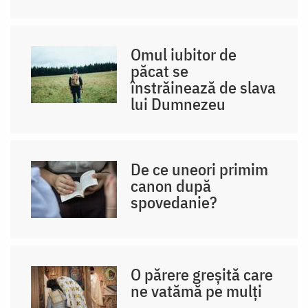
Omul iubitor de
păcat se
înstrăinează de slava
lui Dumnezeu
De ce uneori primim
canon după
spovedanie?
O părere greșită care
ne vatămă pe mulți