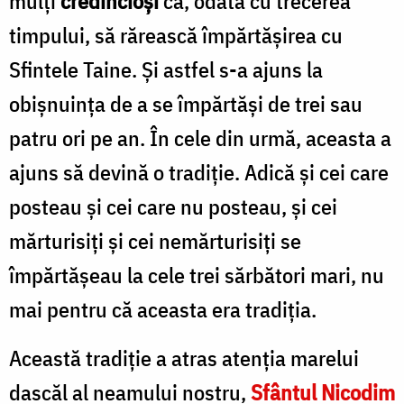
mulţi
credincioşi
ca, odată cu trecerea
timpului, să rărească împărtăşirea cu
Sfintele Taine. Şi astfel s-a ajuns la
obişnuinţa de a se împărtăşi de trei sau
patru ori pe an. În cele din urmă, aceasta a
ajuns să devină o tradiţie. Adică şi cei care
posteau şi cei care nu posteau, şi cei
mărturisiţi şi cei nemărturisiţi se
împărtăşeau la cele trei sărbători mari, nu
mai pentru că aceasta era tradiţia.
Această tradiţie a atras atenţia marelui
dascăl al neamului nostru,
Sfântul Nicodim