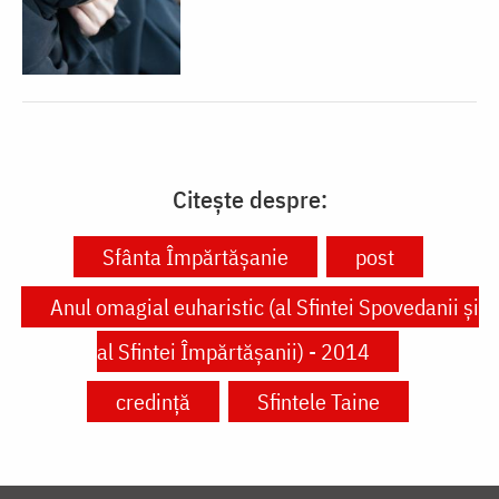
Citește despre:
Sfânta Împărtășanie
post
Anul omagial euharistic (al Sfintei Spovedanii şi
al Sfintei Împărtăşanii) - 2014
credință
Sfintele Taine