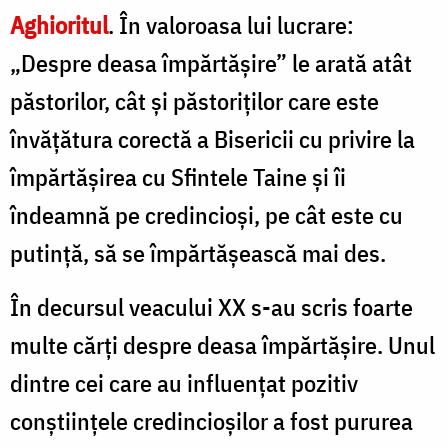
Aghioritul
. În valoroasa lui lucrare:
„Despre deasa împărtăşire” le arată atât
păs­torilor, cât şi păstoriţilor care este
învăţătura corectă a Bisericii cu privire la
împărtăşirea cu Sfintele Taine şi îi
îndeamnă pe credincioşi, pe cât este cu
putinţă, să se împărtăşească mai des.
În decursul veacului XX s-au scris foarte
multe cărţi despre deasa împărtăşire. Unul
dintre cei care au influenţat pozitiv
conştiinţele credincioşilor a fost pururea