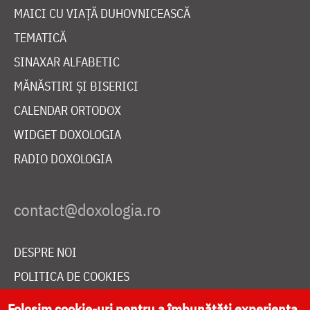
MAICI CU VIAȚĂ DUHOVNICEASCĂ
TEMATICĂ
SINAXAR ALFABETIC
MĂNĂSTIRI ȘI BISERICI
CALENDAR ORTODOX
WIDGET DOXOLOGIA
RADIO DOXOLOGIA
DESPRE NOI
POLITICA DE COOKIES
DONEAZĂ ONLINE PENTRU CATEDRALA NAȚIONALĂ
Folosim cookie-uri pentru a îmbunătăți experiența