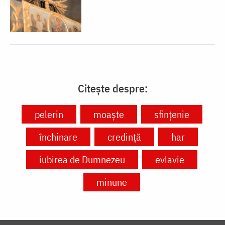
Citește despre:
pelerin
moaște
sfințenie
închinare
credință
har
iubirea de Dumnezeu
evlavie
minune