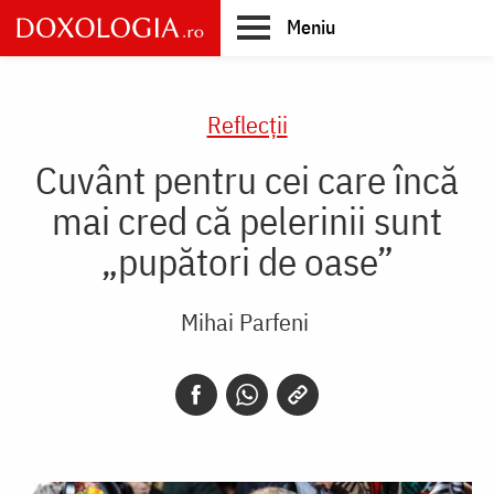
Skip
Meniu
to
main
Main
content
navigation
Reflecții
Cuvânt pentru cei care încă
mai cred că pelerinii sunt
„pupători de oase”
Mihai Parfeni