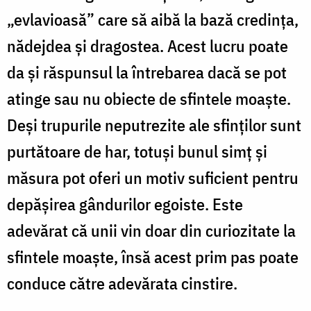
„evlavioasă” care să aibă la bază credinţa,
nădejdea şi dragostea. Acest lucru poate
da şi răspunsul la întrebarea dacă se pot
atinge sau nu obiecte de sfintele moaşte.
Deşi trupurile neputrezite ale sfinţilor sunt
purtătoare de har, totuşi bunul simţ şi
măsura pot oferi un motiv suficient pentru
depăşirea gândurilor egoiste. Este
adevărat că unii vin doar din curiozitate la
sfintele moaşte, însă acest prim pas poate
conduce către adevărata cinstire.