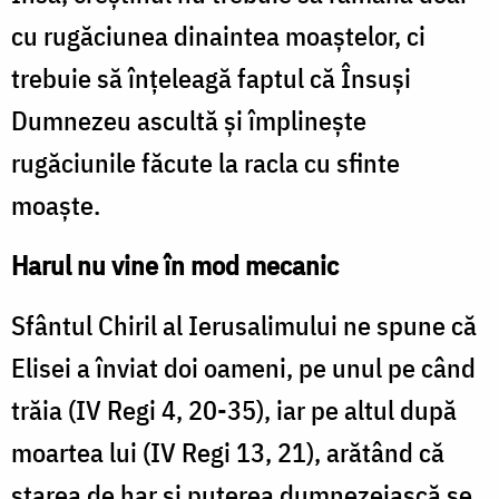
cu rugăciunea dinaintea moaştelor, ci
trebuie să înţeleagă faptul că Însuşi
Dumnezeu ascultă şi împlineşte
rugăciunile făcute la racla cu sfinte
moaşte.
Harul nu vine în mod mecanic
Sfântul Chiril al Ierusalimului ne spune că
Elisei a înviat doi oameni, pe unul pe când
trăia (IV Regi 4, 20-35), iar pe altul după
moartea lui (IV Regi 13, 21), arătând că
starea de har şi puterea dumnezeiască se