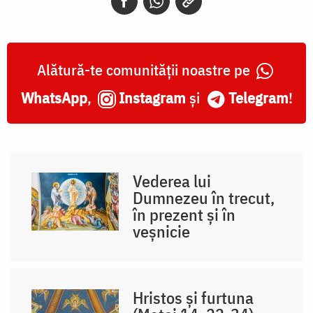
Alătură-te comunității noastre pe
WhatsApp
,
Instagram
și
Telegram
!
Vederea lui
Dumnezeu în trecut,
în prezent și în
veșnicie
Hristos și furtuna