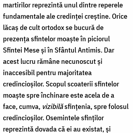
martirilor reprezintă unul dintre reperele
fundamentale ale credinţei creştine. Orice
lăcaş de cult ortodox se bucură de
prezenţa sfintelor moaşte în piciorul
Sfintei Mese şi în Sfântul Antimis. Dar
acest lucru rămâne necunoscut şi
inaccesibil pentru majoritatea
credincioşilor. Scopul scoaterii sfintelor
moaşte spre închinare este acela de a
face, cumva,
vizibilă
sfinţenia, spre folosul
credincioşilor. Osemintele sfinţilor
reprezintă dovada că ei au existat, şi