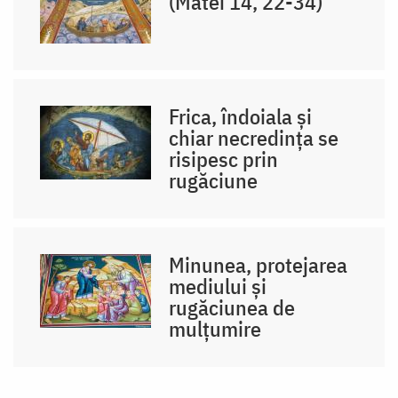
(Matei 14, 22-34)
Frica, îndoiala și
chiar necredința se
risipesc prin
rugăciune
Minunea, protejarea
mediului și
rugăciunea de
mulțumire