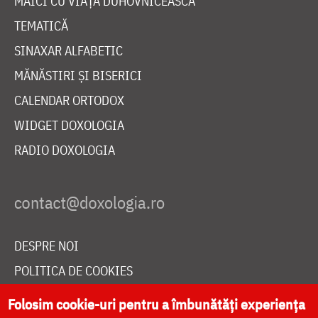
MAICI CU VIAȚĂ DUHOVNICEASCĂ
TEMATICĂ
SINAXAR ALFABETIC
MĂNĂSTIRI ȘI BISERICI
CALENDAR ORTODOX
WIDGET DOXOLOGIA
RADIO DOXOLOGIA
DESPRE NOI
POLITICA DE COOKIES
DONEAZĂ ONLINE PENTRU CATEDRALA NAȚIONALĂ
Folosim cookie-uri pentru a îmbunătăți experiența