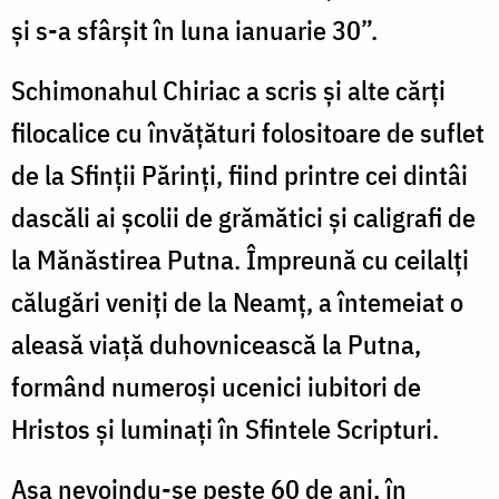
şi s-a sfârşit în luna ianuarie 30”.
Schimonahul Chiriac a scris şi alte cărţi
filocalice cu învăţături folositoare de suflet
de la Sfinţii Părinţi, fiind printre cei dintâi
dascăli ai şcolii de grămătici şi caligrafi de
la Mănăstirea Putna. Împreună cu ceilalţi
călugări veniţi de la Neamţ, a întemeiat o
aleasă viaţă duhovnicească la Putna,
formând numeroşi ucenici iubitori de
Hristos şi luminaţi în Sfintele Scripturi.
Aşa nevoindu-se peste 60 de ani, în