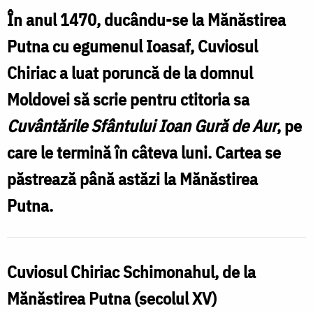
printre
În anul 1470, ducându-se la Mănăstirea
primii
Putna cu egumenul Ioasaf, Cuviosul
dascăli
Chiriac a luat poruncă de la domnul
ai
Moldovei să scrie pentru ctitoria sa
școlii
Cuvântările Sfântului Ioan Gură de Aur
de
, pe
grămătici
care le termină în câteva luni. Cartea se
și
păstrează până astăzi la Mănăstirea
caligrafi
Putna.
de
la
Cuviosul Chiriac Schimonahul, de la
Mănăstirea
Putna
Mănăstirea Putna (secolul XV)