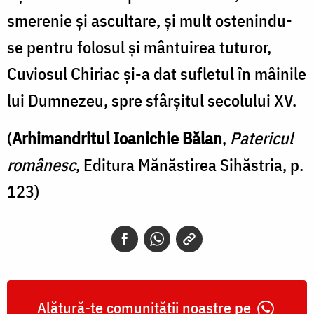
smerenie şi ascultare, şi mult ostenindu-
se pentru folosul şi mântuirea tuturor,
Cuviosul Chiriac şi-a dat sufletul în mâinile
lui Dumnezeu, spre sfârşitul secolului XV.
(
Arhimandritul Ioanichie Bălan
,
Patericul
românesc
, Editura Mănăstirea Sihăstria, p.
123)
Alătură-te comunității noastre pe