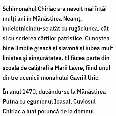
/
Schimonahul Chiriac s-a nevoit mai întâi
Foto:
mulţi ani în Mănăstirea Neamţ,
Oana
îndeletnicindu-se atât cu rugăciunea, cât
Nechifor
şi cu scrierea cărţilor patristice. Cunoştea
bine limbile greacă şi slavonă şi iubea mult
liniştea şi singurătatea. El făcea parte din
şcoala de caligrafi a Marii Lavre, fiind unul
dintre ucenicii monahului Gavriil Uric.
În anul 1470, ducându-se la Mănăstirea
Putna cu egumenul Ioasaf, Cuviosul
Chiriac a luat poruncă de la domnul