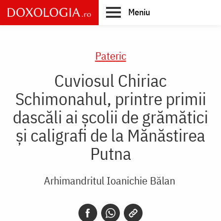
Skip
Meniu
to
main
Main
content
navigation
Pateric
Cuviosul Chiriac
Schimonahul, printre primii
dascăli ai școlii de grămătici
și caligrafi de la Mănăstirea
Putna
Arhimandritul Ioanichie Bălan