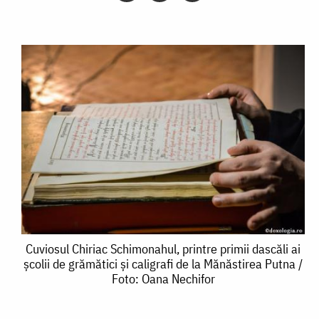
Cuviosul
Cuviosul Chiriac Schimonahul, printre primii dascăli ai
școlii de grămătici și caligrafi de la Mănăstirea Putna /
Chiriac
Foto: Oana Nechifor
Schimonahul,