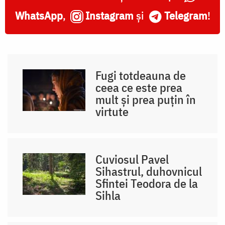
WhatsApp
,
Instagram
și
Telegram
!
Fugi totdeauna de
ceea ce este prea
mult și prea puțin în
virtute
Cuviosul Pavel
Sihastrul, duhovnicul
Sfintei Teodora de la
Sihla