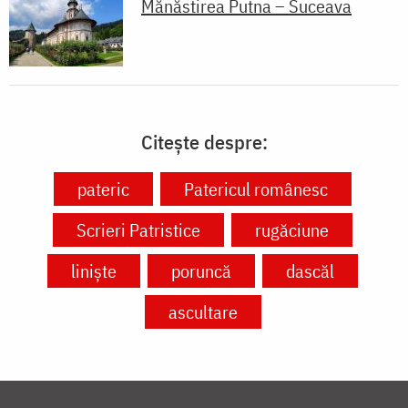
Mănăstirea Putna – Suceava
Citește despre:
pateric
Patericul românesc
Scrieri Patristice
rugăciune
liniște
poruncă
dascăl
ascultare