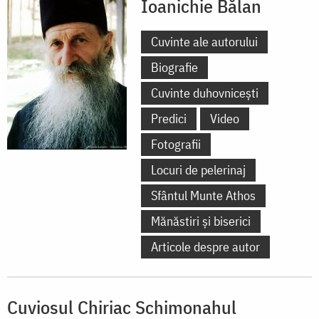
Ioanichie Bălan
Cuvinte ale autorului
Biografie
Cuvinte duhovnicești
Predici
Video
Fotografii
Locuri de pelerinaj
Sfântul Munte Athos
Mănăstiri și biserici
Articole despre autor
Cuviosul Chiriac Schimonahul