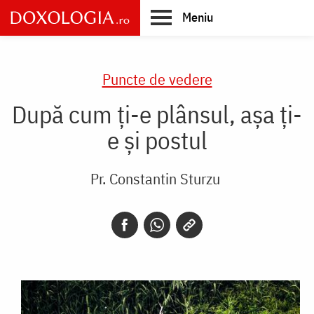
Skip
Meniu
to
main
Main
content
navigation
Puncte de vedere
După cum ţi-e plânsul, aşa ţi-
e şi postul
Pr. Constantin Sturzu