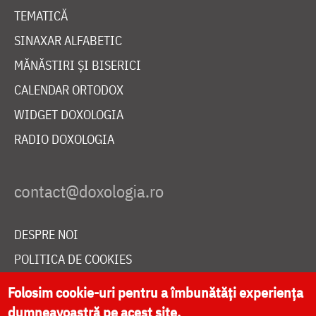
TEMATICĂ
SINAXAR ALFABETIC
MĂNĂSTIRI ȘI BISERICI
CALENDAR ORTODOX
WIDGET DOXOLOGIA
RADIO DOXOLOGIA
DESPRE NOI
POLITICA DE COOKIES
DONEAZĂ ONLINE PENTRU CATEDRALA NAȚIONALĂ
Folosim cookie-uri pentru a îmbunătăți experiența
dumneavoastră pe acest site.