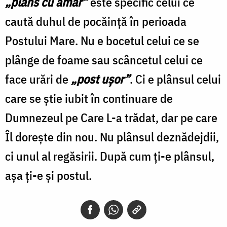
„plâns cu amar”
este specific celui ce
caută duhul de pocăinţă în perioada
Postului Mare. Nu e bocetul celui ce se
plânge de foame sau scâncetul celui ce
face urări de
„post uşor”
. Ci e plânsul celui
care se ştie iubit în continuare de
Dumnezeul pe Care L-a trădat, dar pe care
Îl doreşte din nou. Nu plânsul deznădejdii,
ci unul al regăsirii. După cum ţi-e plânsul,
aşa ţi-e şi postul.