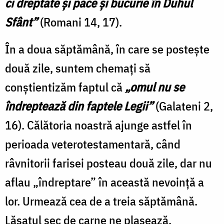
ci dreptate şi pace şi bucurie în Duhul
Sfânt”
(Romani 14, 17).
În a doua săptămână, în care se posteşte
două zile, suntem chemaţi să
conştientizăm faptul că
„omul nu se
îndreptează din faptele Legii”
(Galateni 2,
16). Călătoria noastră ajunge astfel în
perioada veterotestamentară, când
râvnitorii farisei posteau două zile, dar nu
aflau „îndreptare” în această nevoinţă a
lor. Urmează cea de a treia săptămână.
Lăsatul sec de carne ne plasează,