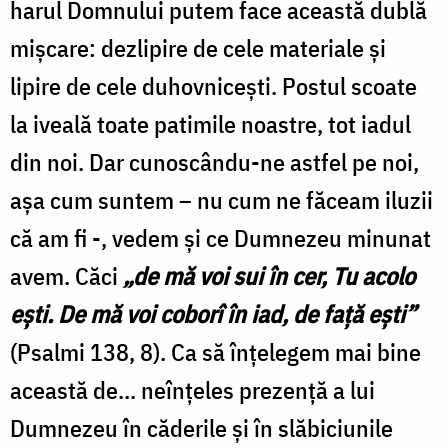
harul Domnului putem face această dublă
mişcare: dezlipire de cele materiale şi
lipire de cele duhovniceşti. Postul scoate
la iveală toate patimile noastre, tot iadul
din noi. Dar cunoscându-ne astfel pe noi,
aşa cum suntem – nu cum ne făceam iluzii
că am fi -, vedem şi ce Dumnezeu minunat
avem. Căci
„de mă voi sui în cer, Tu acolo
eşti. De mă voi coborî în iad, de faţă eşti”
(Psalmi 138, 8). Ca să înţelegem mai bine
această de... neînţeles prezenţă a lui
Dumnezeu în căderile şi în slăbiciunile