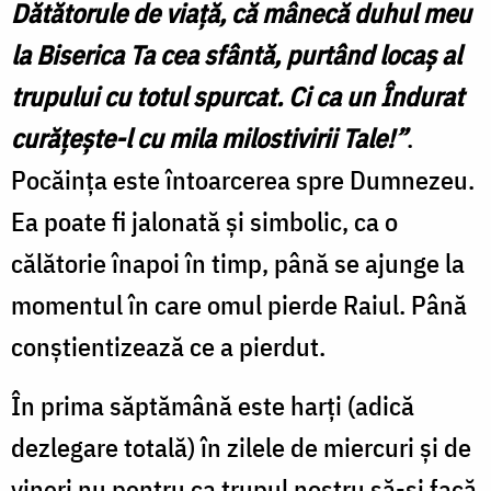
Dătătorule de viaţă, că mânecă duhul meu
la Biserica Ta cea sfântă, purtând locaş al
trupului cu totul spurcat. Ci ca un Îndurat
curăţeşte-l cu mila milostivirii Tale!”
.
Pocăinţa este întoarcerea spre Dumnezeu.
Ea poate fi jalonată şi simbolic, ca o
călătorie înapoi în timp, până se ajunge la
momentul în care omul pierde Raiul. Până
conştientizează ce a pierdut.
În prima săptămână este harţi (adică
dezlegare totală) în zilele de miercuri şi de
vineri nu pentru ca trupul nostru să-şi facă