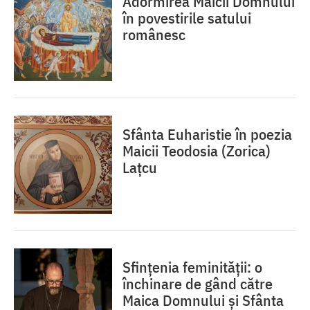
Adormirea Maicii Domnului
în povestirile satului
românesc
Sfânta Euharistie în poezia
Maicii Teodosia (Zorica)
Lațcu
Sfințenia feminității: o
închinare de gând către
Maica Domnului și Sfânta