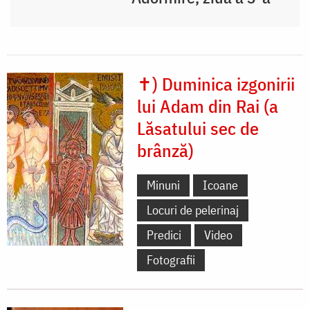
✝) Duminica izgonirii
lui Adam din Rai (a
Lăsatului sec de
brânză)
Minuni
Icoane
Locuri de pelerinaj
Predici
Video
Fotografii