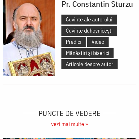
Pr. Constantin Sturzu
Cuvinte ale autorului
Cuvinte duhovnicești
Predici
Video
Mănăstiri și biserici
Articole despre autor
PUNCTE DE VEDERE
vezi mai multe »