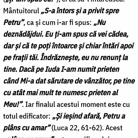
Mântuitorul
„S-a întors şi a privit spre
Petru”
, ca şi cum i-ar fi spus:
„Nu
deznădăjdui. Eu ţi-am spus că vei cădea,
dar şi că te poţi întoarce şi chiar întări apoi
pe fraţii tăi. Îndrăzneşte, eu nu renunţ la
tine. Dacă pe Iuda I-am numit prieten
când Mi-a dat sărutare de vânzător, pe tine
cu atât mai mult te numesc prieten al
Meu!”
. Iar finalul acestui moment este cu
totul edificator:
„Şi ieşind afară, Petru a
plâns cu amar”
(Luca 22, 61-62). Acest