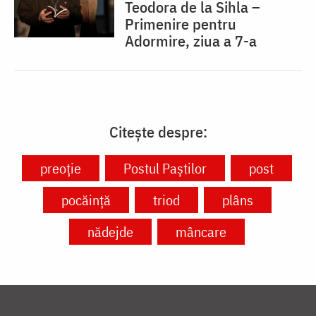
Teodora de la Sihla –
Primenire pentru
Adormire, ziua a 7-a
Citește despre:
preoție
Postul Paștilor
post
pocăință
triod
plâns
nădejde
mâncare