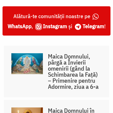
Alătură-te comunității noastre pe
WhatsApp
,
Instagram
și
Telegram
!
Maica Domnului,
pârgă a Învierii
omenirii (gând la
Schimbarea la Față)
– Primenire pentru
Adormire, ziua a 6-a
Maica Domnului în