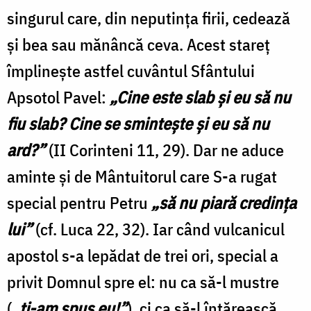
singurul care, din neputinţa firii, cedează
şi bea sau mănâncă ceva. Acest stareţ
împlineşte astfel cuvântul Sfântului
Apsotol Pavel:
„Cine este slab şi eu să nu
fiu slab? Cine se sminteşte şi eu să nu
ard?”
(II Corinteni 11, 29). Dar ne aduce
aminte şi de Mântuitorul care S-a rugat
special pentru Petru
„să nu piară credinţa
lui”
(cf. Luca 22, 32). Iar când vulcanicul
apostol s-a lepădat de trei ori, special a
privit Domnul spre el: nu ca să-l mustre
(
„ţi-am spus eu!”
), ci ca să-l întărească.