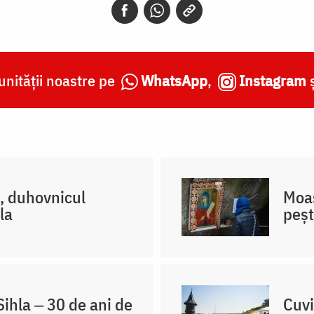
nității noastre pe
WhatsApp
,
Instagram
l, duhovnicul
Moaș
la
peșt
ihla ‒ 30 de ani de
Cuvi