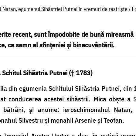
Natan, egumenul Sihăstriei Putnei în vremuri de restriște / 
erite recent, sunt împodobite de bună mireasmă 
e, ca semn al sfinţeniei şi binecuvântării.
Schitul Sihăstria Putnei († 1783)
la din egumenia Schitului Sihăstria Putnei, din
t conducerea acestei sihăstrii. Mica obşte a S
i bătrâni, şi anume: ieroschimonahul Natan,
ahul Silvestru şi monahii Arsenie şi Teofan.
 Imperiul Austro-Ungar a dus, în puţină vreme