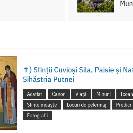
Mun
✝) Sfinții Cuvioși Sila, Paisie și N
Sihăstria Putnei
Acatist
Canon
Viață
Minuni
Icoa
Sfinte moaște
Locuri de pelerinaj
Predici
Fotografii