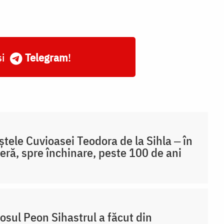
și
Telegram
!
tele Cuvioasei Teodora de la Sihla ‒ în
eră, spre închinare, peste 100 de ani
osul Peon Sihastrul a făcut din