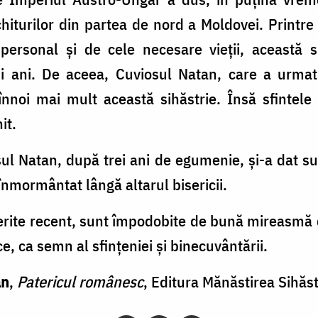
chiturilor din partea de nord a Moldovei. Printr
personal şi de cele necesare vieţii, această sih
imii ani. De aceea, Cuviosul Natan, care a urma
înnoi mai mult această sihăstrie. Însă sfintele
it.
sul Natan, după trei ani de egumenie, şi-a dat su
înmormântat lângă altarul bisericii.
erite recent, sunt împodobite de bună mireasmă 
e, ca semn al sfinţeniei şi binecuvântării.
an
,
Patericul românesc
, Editura Mănăstirea Sihăst