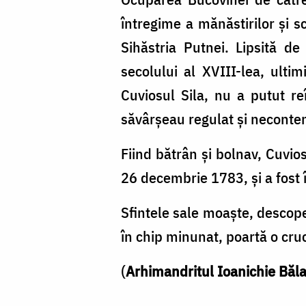
întregime a mănăstirilor şi s
Sihăstria Putnei. Lipsită de 
secolului al XVIII-lea, ult
Cuviosul Sila, nu a putut re
săvârşeau regulat şi neconten
Fiind bătrân şi bolnav, Cuvio
26 decembrie 1783, şi a fost 
Sfintele sale moaşte, descop
în chip minunat, poartă o cruc
(
Arhimandritul Ioanichie Băl