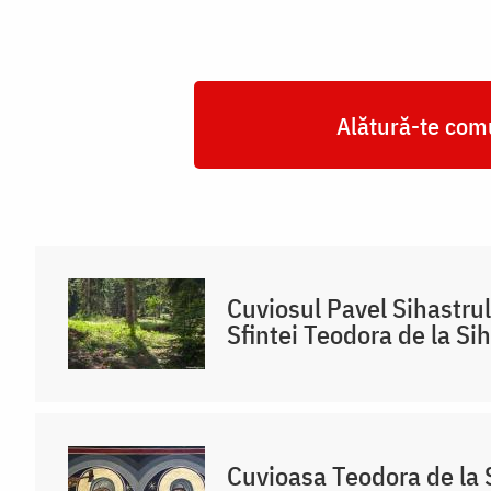
Alătură-te comu
Cuviosul Pavel Sihastru
Sfintei Teodora de la Sih
Cuvioasa Teodora de la S