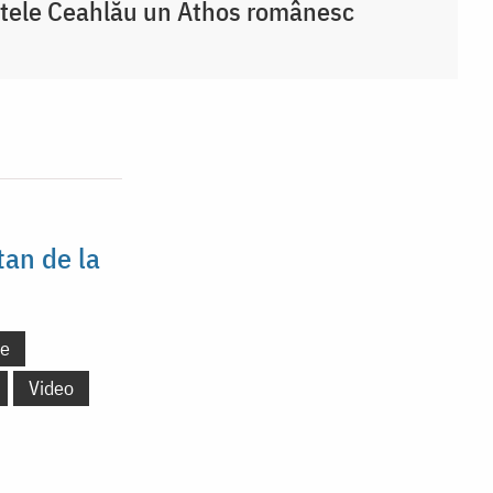
tele Ceahlău un Athos românesc
atan de la
ne
Video