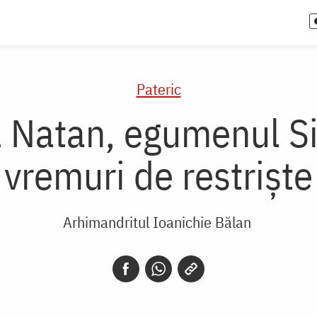
Pateric
Natan, egumenul Sih
vremuri de restrişte
Arhimandritul Ioanichie Bălan