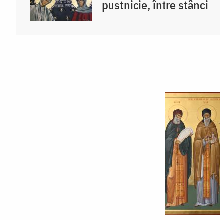
pustnicie, între stânci