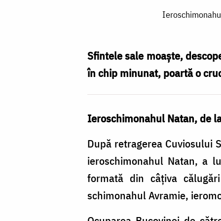
Ieroschimonahul
Ieroschimonahul 
Natan,
egumenul
Sihăstriei
Sfintele sale moaşte, descop
Putnei
în chip minunat, poartă o cruc
în
vremuri
Ieroschimonahul Natan, de la 
de
restriște
După retragerea Cuviosului Si
/
ieroschimonahul Natan, a lua
Foto:
formată din câţiva călugăr
Magda
schimonahul Avramie, ieromon
Buftea
Ocuparea Bucovinei de către