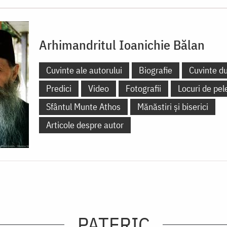
Arhimandritul Ioanichie Bălan
Cuvinte ale autorului
Biografie
Cuvinte d
Predici
Video
Fotografii
Locuri de pel
Sfântul Munte Athos
Mănăstiri și biserici
Articole despre autor
PATERIC