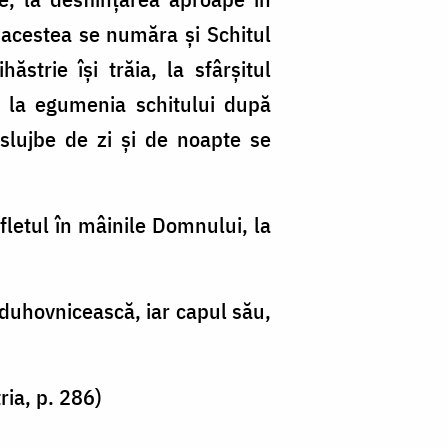
e acestea se număra şi Schitul
ăstrie îşi trăia, la sfârşitul
t la egumenia schitului după
 slujbe de zi şi de noapte se
fletul în mâinile Domnului, la
duhovnicească, iar capul său,
ria, p. 286)