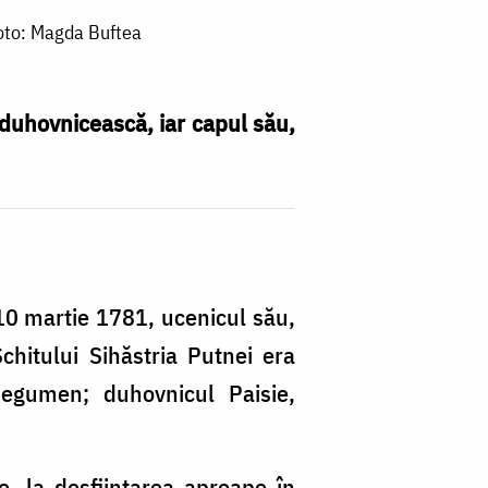
Foto: Magda Buftea
duhovnicească, iar capul său,
 10 martie 1781, ucenicul său,
chitului Sihăstria Putnei era
 egumen; duhovnicul Paisie,
, la desfiinţarea aproape în