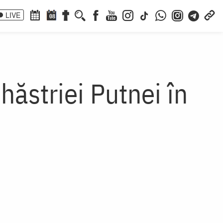
LIVE
08
ăstriei Putnei în