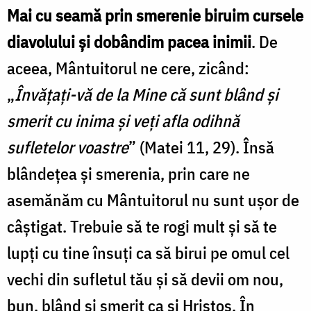
Mai cu seamă prin smerenie biruim cursele
diavolului și dobândim pacea inimii
. De
aceea, Mântuitorul ne cere, zicând:
„
Învățați-vă de la Mine că sunt blând și
smerit cu inima și veți afla odihnă
sufletelor voastre
” (Matei 11, 29). Însă
blândețea și smerenia, prin care ne
asemănăm cu Mântuitorul nu sunt ușor de
câștigat. Trebuie să te rogi mult și să te
lupți cu tine însuți ca să birui pe omul cel
vechi din sufletul tău și să devii om nou,
bun, blând și smerit ca și Hristos. În