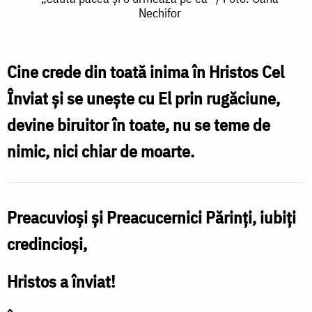
Nechifor
pacea
și
o
Cine crede din toată inima în Hristos Cel
urmează
Înviat și se unește cu El prin rugăciune,
pe
devine biruitor în toate, nu se teme de
ea”
nimic, nici chiar de moarte.
/
Foto:
Oana
Preacuvioși și Preacucernici Părinți, iubiți
Nechifor
credincioși,
Hristos a înviat!