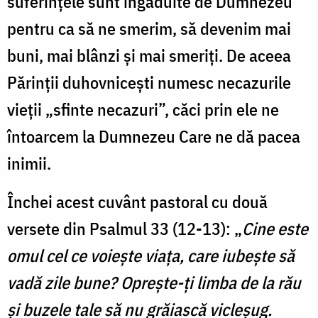
suferințele sunt îngăduite de Dumnezeu
pentru ca să ne smerim, să devenim mai
buni, mai blânzi și mai smeriți. De aceea
Părinții duhovnicești numesc necazurile
vieții „sfinte necazuri”, căci prin ele ne
întoarcem la Dumnezeu Care ne dă pacea
inimii.
Închei acest cuvânt pastoral cu două
versete din Psalmul 33 (12-13): „
Cine este
omul cel ce voiește viața, care iubește să
vadă zile bune? Oprește-ți limba de la rău
și buzele tale să nu grăiască vicleșug.