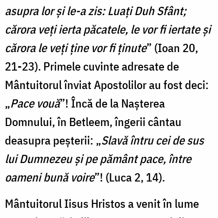
asupra lor și le-a zis: Luați Duh Sfânt;
cărora veți ierta păcatele, le vor fi iertate și
cărora le veți ține vor fi ținute
” (Ioan 20,
21-23). Primele cuvinte adresate de
Mântuitorul înviat Apostolilor au fost deci:
„
Pace vouă
”! Încă de la Nașterea
Domnului, în Betleem, îngerii cântau
deasupra peșterii: „
Slavă întru cei de sus
lui Dumnezeu și pe pământ pace, între
oameni bună voire
”! (Luca 2, 14).
Mântuitorul Iisus Hristos a venit în lume