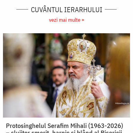
CUVÂNTUL IERARHULUI
vezi mai multe »
Protosinghelul Serafim Mihali (1963-2026)
– slujitor smerit, harnic și blând al Bisericii