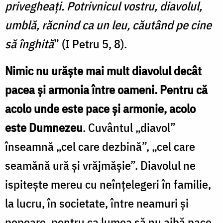
privegheați. Potrivnicul vostru, diavolul,
umblă, răcnind ca un leu, căutând pe cine
să înghită
” (I Petru 5, 8).
Nimic nu urăște mai mult diavolul decât
pacea și armonia între oameni. Pentru că
acolo unde este pace și armonie, acolo
este Dumnezeu
. Cuvântul „diavol”
înseamnă „cel care dezbină”, „cel care
seamănă ură și vrăjmășie”. Diavolul ne
ispitește mereu cu neînțelegeri în familie,
la lucru, în societate, între neamuri și
popoare, pentru ca lumea să nu aibă pace.