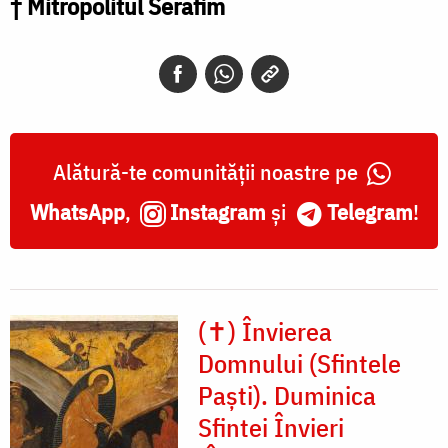
† Mitropolitul Serafim
Alătură-te comunității noastre pe
WhatsApp
,
Instagram
și
Telegram
!
(✝) Învierea
Domnului (Sfintele
Paști). Duminica
Sfintei Învieri