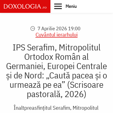
Skip
Meniu
to
main
Main
content
navigation
7 Aprilie 2026 19:00
Cuvântul ierarhului
IPS Serafim, Mitropolitul
Ortodox Român al
Germaniei, Europei Centrale
și de Nord: „Caută pacea și o
urmează pe ea” (Scrisoare
pastorală, 2026)
Înaltpreasfințitul Serafim, Mitropolitul