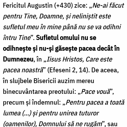
Fericitul Augustin (+430) zice: „
Ne-ai făcut
pentru Tine, Doamne, și neliniștit este
sufletul meu în mine până nu se va odihni
întru Tine
”.
Sufletul omului nu se
odihnește și nu-și găsește pacea decât în
Dumnezeu
, în „
Iisus Hristos, Care este
pacea noastră
” (Efeseni 2, 14). De aceea,
în slujbele Bisericii auzim mereu
binecuvântarea preotului: „
Pace vouă
”,
precum și îndemnul: „
Pentru pacea a toată
lumea (…) și pentru unirea tuturor
(oamenilor), Domnului să ne rugăm
”, sau