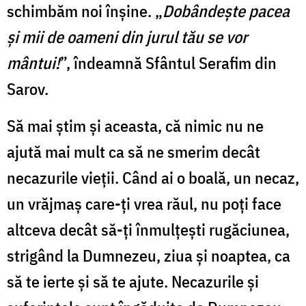
schimbăm noi înșine. „
Dobândeşte pacea
şi mii de oameni
din
jurul tău
se
vor
mântui!
”, îndeamnă Sfântul Serafim din
Sarov.
Să mai știm și aceasta, că nimic nu ne
ajută mai mult ca să ne smerim decât
necazurile vieții. Când ai o boală, un necaz,
un vrăjmaș care-ți vrea răul, nu poți face
altceva decât să-ți înmulțești rugăciunea,
strigând la Dumnezeu, ziua și noaptea, ca
să te ierte și să te ajute. Necazurile și