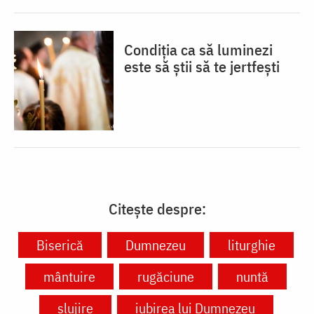
Condiția ca să luminezi
este să știi să te jertfești
Citește despre:
Biserică
Dumnezeu
liturghie
mântuire
rugăciune
nuntă
slujire
iubirea lui Dumnezeu