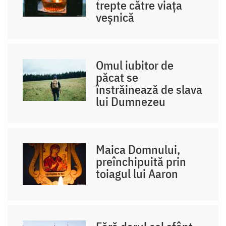
trepte către viața
veșnică
Omul iubitor de
păcat se
înstrăinează de slava
lui Dumnezeu
Maica Domnului,
preînchipuită prin
toiagul lui Aaron