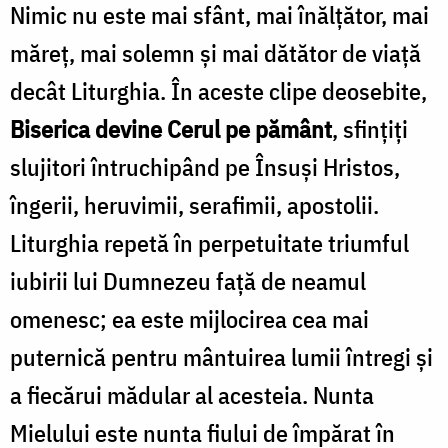
Nimic nu este mai sfânt, mai înălţător, mai
măreţ, mai solemn şi mai dătător de viaţă
decât Liturghia. În aceste clipe deosebite,
Biserica devine Cerul pe pământ
, sfinţiţi
slujitori întruchipând pe Însuşi Hristos,
îngerii, heruvimii, serafimii, apostolii.
Liturghia repetă în perpetuitate triumful
iubirii lui Dumnezeu faţă de neamul
omenesc; ea este mijlocirea cea mai
puternică pentru mântuirea lumii întregi şi
a fiecărui mădular al acesteia. Nunta
Mielului este nunta fiului de împărat în