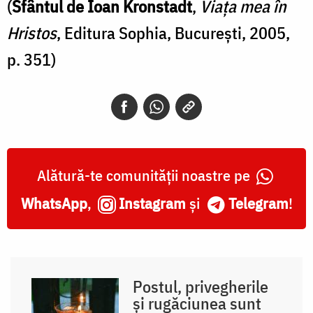
(
Sfântul de Ioan Kronstadt
,
Viaţa mea în
Hristos
, Editura Sophia, Bucureşti, 2005,
p. 351)
Alătură-te comunității noastre pe
WhatsApp
,
Instagram
și
Telegram
!
Postul, privegherile
și rugăciunea sunt