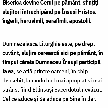
Biserica devine Cerul pe pământ, sfințiți
Foto:
slujitori întruchipând pe Însuși Hristos,
Oana
îngerii, heruvimii, serafimii, apostolii.
Nechifor
Dumnezeiasca Liturghie este, pe drept
cuvânt,
slujire cerească aici pe pământ, în
timpul căreia Dumnezeu Însuşi participă
la ea
, se află printre oameni, în chip
deosebit, la modul cel mai apropiat şi mai
strâns, fiind El Însuşi Sacerdotul nevăzut,
Cel ce aduce şi Se aduce pe Sine în dar.