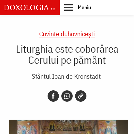
Skip
Meniu
to
main
Main
content
navigation
Cuvinte duhovnicești
Liturghia este coborârea
Cerului pe pământ
Sfântul Ioan de Kronstadt