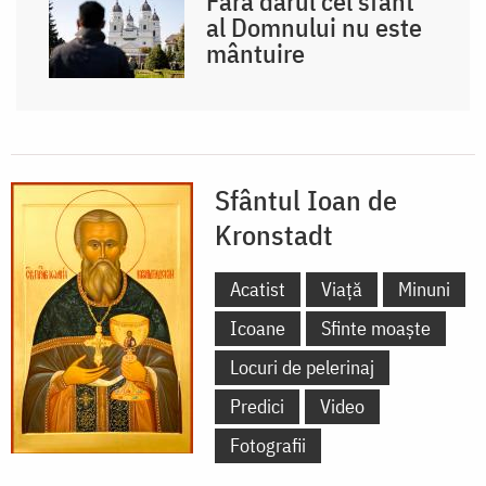
Fără darul cel sfânt
al Domnului nu este
mântuire
Sfântul Ioan de
Kronstadt
Acatist
Viață
Minuni
Icoane
Sfinte moaște
Locuri de pelerinaj
Predici
Video
Fotografii