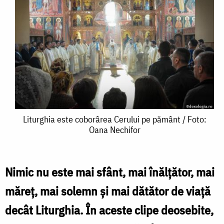
Liturghia
Liturghia este coborârea Cerului pe pământ / Foto:
Oana Nechifor
este
coborârea
Cerului
Nimic nu este mai sfânt, mai înălțător, mai
pe
măreț, mai solemn și mai dătător de viață
pământ
decât Liturghia. În aceste clipe deosebite,
/