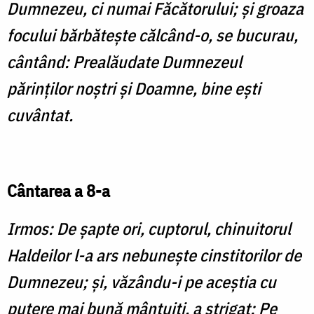
Dumnezeu, ci numai Făcătorului; şi groaza
focului bărbăteşte călcând-o, se bucurau,
cântând: Prealăudate Dumnezeul
părinţilor noştri şi Doamne, bine eşti
cuvântat.
Cântarea a 8-a
Irmos: De şapte ori, cuptorul, chinuitorul
Haldeilor l-a ars nebuneşte cinstitorilor de
Dumnezeu; şi, văzându-i pe aceştia cu
putere mai bună mântuiţi, a strigat: Pe