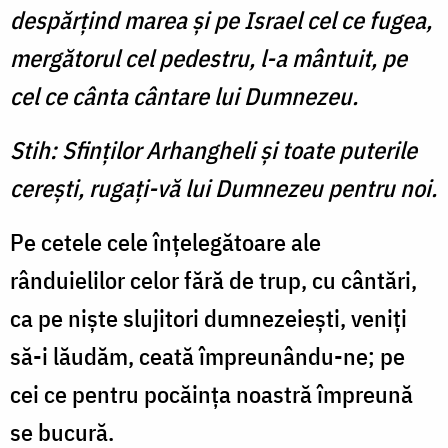
despărţind marea şi pe Israel cel ce fugea,
mergătorul cel pedestru, l-a mântuit, pe
cel ce cânta cântare lui Dumnezeu.
Stih: Sfinţilor Arhangheli şi toate puterile
cereşti, rugaţi-vă lui Dumnezeu pentru noi.
Pe cetele cele înţelegătoare ale
rânduielilor celor fără de trup, cu cântări,
ca pe nişte slujitori dumnezeieşti, veniţi
să-i lăudăm, ceată împreunându-ne; pe
cei ce pentru pocăinţa noastră împreună
se bucură.