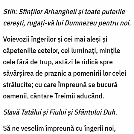
Stih: Sfinţilor Arhangheli şi toate puterile
cereşti, rugaţi-vă lui Dumnezeu pentru noi.
Voievozii îngerilor şi cei mai aleşi şi
căpeteniile cetelor, cei luminaţi, minţile
cele fără de trup, astăzi le ridică spre
săvârşirea de praznic a pomenirii lor celei
strălucite; cu care împreună se bucură
oamenii, cântare Treimii aducând.
Slavă Tatălui şi Fiului şi Sfântului Duh.
Să ne veselim împreună cu îngerii noi,