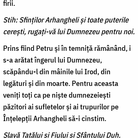
firii.
Stih: Sfinţilor Arhangheli şi toate puterile
cereşti, rugaţi-vă lui Dumnezeu pentru noi.
Prins fiind Petru şi în temniţă rămânând, i
s-a arătat îngerul lui Dumnezeu,
scăpându-l din mâinile lui Irod, din
legături şi din moarte. Pentru aceasta
veniţi toţi ca pe nişte dumnezeieşti
păzitori ai sufletelor şi ai trupurilor pe
Înţelepţii Arhangheli să-i cinstim.
Slavă Tatălui şi Fiului şi Sfântului Duh.