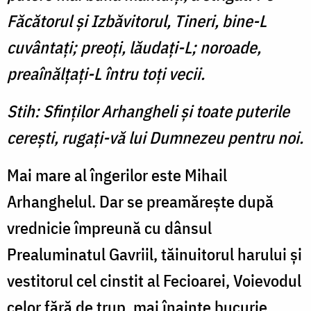
Făcătorul şi Izbăvitorul, Tineri, bine-L
cuvântaţi; preoţi, lăudaţi-L; noroade,
preaînălţaţi-L întru toţi vecii.
Stih: Sfinţilor Arhangheli şi toate puterile
cereşti, rugaţi-vă lui Dumnezeu pentru noi.
Mai mare al îngerilor este Mihail
Arhanghelul. Dar se preamăreşte după
vrednicie împreună cu dânsul
Prealuminatul Gavriil, tăinuitorul harului şi
vestitorul cel cinstit al Fecioarei, Voievodul
celor fără de trup, mai înainte bucurie