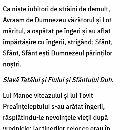
Ca nişte iubitori de străini de demult,
Avraam de Dumnezeu văzătorul şi Lot
măritul, a ospătat pe îngeri şi au aflat
împărtăşire cu îngerii, strigând: Sfânt,
Sfânt, Sfânt eşti Dumnezeul părinţilor
noştri.
Slavă Tatălui şi Fiului şi Sfântului Duh.
Lui Manoe viteazului şi lui Tovit
Preaînţeleptului s-au arătat îngerii,
răsplătindu-le nevoinţele vieţii după
vrednicie; iar tinerilor celor ce erau în