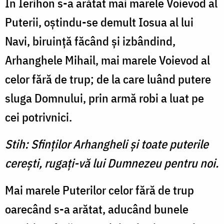
În Ierihon s-a arătat mai marele Voievod al
Puterii, oştindu-se demult Iosua al lui
Navi, biruinţă făcând şi izbândind,
Arhanghele Mihail, mai marele Voievod al
celor fără de trup; de la care luând putere
sluga Domnului, prin armă robi a luat pe
cei potrivnici.
Stih: Sfinţilor Arhangheli şi toate puterile
cereşti, rugaţi-vă lui Dumnezeu pentru noi.
Mai marele Puterilor celor fără de trup
oarecând s-a arătat, aducând bunele