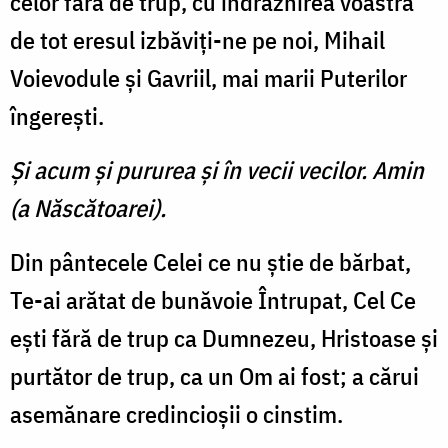
celor fără de trup, cu îndrăznirea voastră
de tot eresul izbăviţi-ne pe noi, Mihail
Voievodule şi Gavriil, mai marii Puterilor
îngereşti.
Şi acum şi pururea şi în vecii vecilor. Amin
(a Născătoarei).
Din pântecele Celei ce nu ştie de bărbat,
Te-ai arătat de bunăvoie Întrupat, Cel Ce
eşti fără de trup ca Dumnezeu, Hristoase şi
purtător de trup, ca un Om ai fost; a cărui
asemănare credincioşii o cinstim.