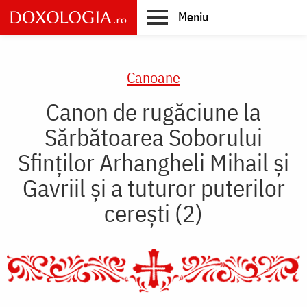
Skip
Meniu
to
main
Main
content
navigation
Canoane
Canon de rugăciune la
Sărbătoarea Soborului
Sfinților Arhangheli Mihail și
Gavriil şi a tuturor puterilor
cereşti (2)