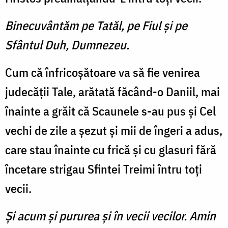
Binecuvântăm pe Tatăl, pe Fiul şi pe
Sfântul Duh, Dumnezeu.
Cum că înfricoşătoare va să fie venirea
judecăţii Tale, arătată făcând-o Daniil, mai
înainte a grăit că Scaunele s-au pus şi Cel
vechi de zile a şezut şi mii de îngeri a adus,
care stau înainte cu frică şi cu glasuri fără
încetare strigau Sfintei Treimi întru toţi
vecii.
Şi acum şi pururea şi în vecii vecilor. Amin