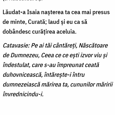
Lăudat-a Isaia naşterea ta cea mai presus
de minte, Curată; laud şi eu ca să
dobândesc curăţirea aceluia.
Catavasie: Pe ai tăi cântăreţi, Născătoare
de Dumnezeu, Ceea ce ce eşti izvor viu şi
îndestulat, care s-au împreunat ceată
duhovnicească, întăreşte-i întru
dumnezeiască mărirea ta, cununilor măririi
învrednicindu-i.