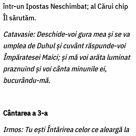
într-un Ipostas Neschimbat; al Cărui chip
Îl sărutăm.
Catavasie: Deschide-voi gura mea şi se va
umplea de Duhul şi cuvânt răspunde-voi
Împăratesei Maici; şi mă voi arăta luminat
praznuind şi voi cânta minunile ei,
bucurându-mă.
Cântarea a 3-a
Irmos: Tu eşti Întărirea celor ce aleargă la