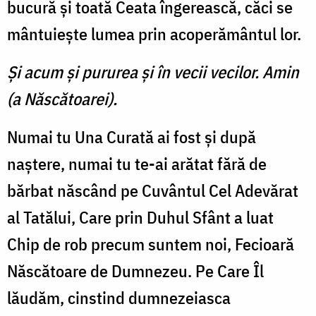
bucură şi toată Ceata îngerească, căci se
mântuieşte lumea prin acoperământul lor.
Şi acum şi pururea şi în vecii vecilor. Amin
(a Născătoarei).
Numai tu Una Curată ai fost şi după
naştere, numai tu te-ai arătat fără de
bărbat născând pe Cuvântul Cel Adevărat
al Tatălui, Care prin Duhul Sfânt a luat
Chip de rob precum suntem noi, Fecioară
Născătoare de Dumnezeu. Pe Care Îl
lăudăm, cinstind dumnezeiasca