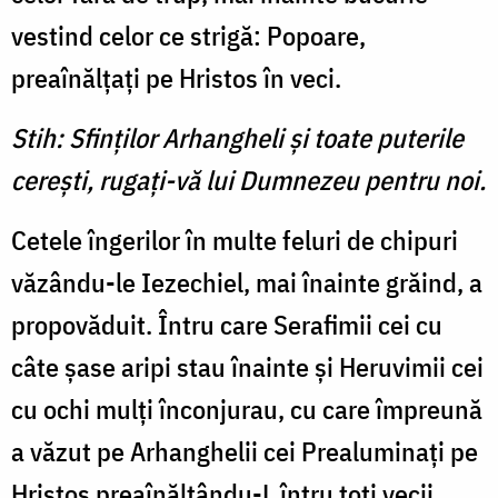
vestind celor ce strigă: Popoare,
preaînălţaţi pe Hristos în veci.
Stih: Sfinţilor Arhangheli şi toate puterile
cereşti, rugaţi-vă lui Dumnezeu pentru noi.
Cetele îngerilor în multe feluri de chipuri
văzându-le Iezechiel, mai înainte grăind, a
propovăduit. Întru care Serafimii cei cu
câte şase aripi stau înainte şi Heruvimii cei
cu ochi mulţi înconjurau, cu care împreună
a văzut pe Arhanghelii cei Prealuminaţi pe
Hristos preaînălţându-L întru toţi vecii.