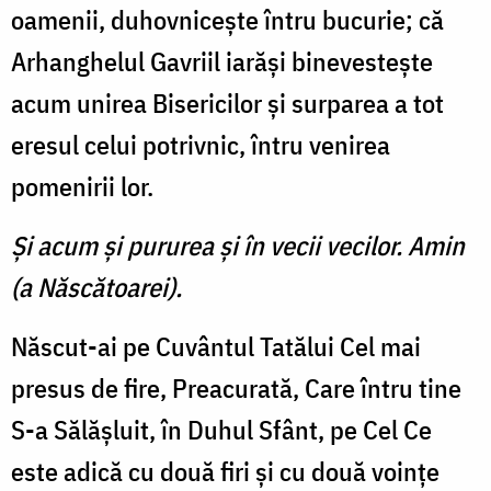
oamenii, duhovniceşte întru bucurie; că
Arhanghelul Gavriil iarăşi binevesteşte
acum unirea Bisericilor şi surparea a tot
eresul celui potrivnic, întru venirea
pomenirii lor.
Şi acum şi pururea şi în vecii vecilor. Amin
(a Născătoarei).
Născut-ai pe Cuvântul Tatălui Cel mai
presus de fire, Preacurată, Care întru tine
S-a Sălăşluit, în Duhul Sfânt, pe Cel Ce
este adică cu două firi şi cu două voinţe