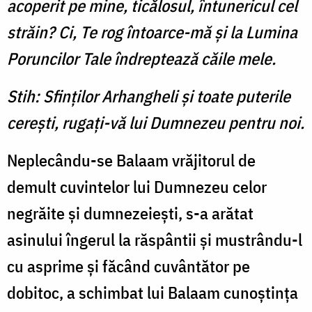
acoperit pe mine, ticălosul, întunericul cel
străin? Ci, Te rog întoarce-mă şi la Lumina
Poruncilor Tale îndreptează căile mele.
Stih: Sfinţilor Arhangheli şi toate puterile
cereşti, rugaţi-vă lui Dumnezeu pentru noi.
Neplecându-se Balaam vrăjitorul de
demult cuvintelor lui Dumnezeu celor
negrăite şi dumnezeieşti, s-a arătat
asinului îngerul la răspântii şi mustrându-l
cu asprime şi făcând cuvântător pe
dobitoc, a schimbat lui Balaam cunoştinţa