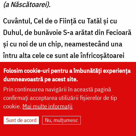
(a Născătoarei).
Cuvântul, Cel de o Fiinţă cu Tatăl şi cu
Duhul, de bunăvoie S-a arătat din Fecioară
şi cu noi de un chip, neamestecând una
întru alta cele ce sunt ale înfricoşătoarei
uniri, că Unul Acelaşi întru amândoi se
Folosim cookie-uri pentru a îmbunătăți experiența
arată. În două firi şi într-Un Ipostas,
dumneavoastră pe acest site.
Prin continuarea navigării în această pagină
Chipului asemănării Căruia ne închinăm
confirmați acceptarea utilizării fișierelor de tip
acum.
cookie.
Mai multe informații
Să lăudăm, să binecuvântăm şi să ne în
Sunt de acord
Nu, mulțumesc
chinăm Domnului, cântându-I şi