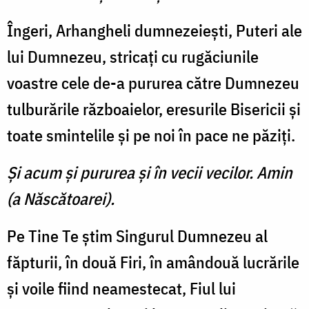
Îngeri, Arhangheli dumnezeieşti, Puteri ale
lui Dumnezeu, stricaţi cu rugăciunile
voastre cele de-a pururea către Dumnezeu
tulburările războaielor, eresurile Bisericii şi
toate smintelile şi pe noi în pace ne păziţi.
Şi acum şi pururea şi în vecii vecilor. Amin
(a Născătoarei).
Pe Tine Te ştim Singurul Dumnezeu al
făpturii, în două Firi, în amândouă lucrările
şi voile fiind neamestecat, Fiul lui