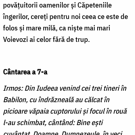
povăţuitorii oamenilor şi Căpeteniile
îngerilor, cereţi pentru noi ceea ce este de
folos şi mare milă, ca nişte mai mari
Voievozi ai celor fără de trup.
Cântarea a 7-a
Irmos: Din Iudeea venind cei trei tineri în
Babilon, cu îndrăzneală au călcat în
picioare văpaia cuptorului şi focul în rouă
l-au schimbat, cântând: Bine eşti
cuvântat, Doamne, Dumnezeule, în veci.