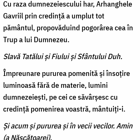
Cu raza dumnezeiescului har, Arhanghele
Gavriil prin credinţă a umplut tot
pământul, propovăduind pogorârea cea în
Trup a lui Dumnezeu.
Slavă Tatălui şi Fiului şi Sfântului Duh.
Împreunare pururea pomenită şi însoţire
luminoasă fără de materie, lumini
dumnezeieşti, pe cei ce săvârşesc cu
credinţă pomenirea voastră, mântuiţi-i.
Şi acum şi pururea şi în vecii vecilor. Amin
(a Născătoarei).