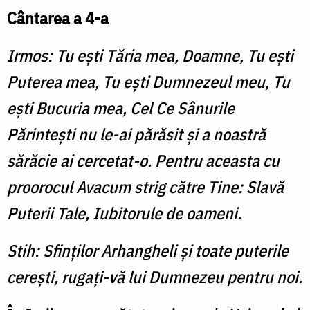
Cântarea a 4-a
Irmos: Tu eşti Tăria mea, Doamne, Tu eşti
Puterea mea, Tu eşti Dumnezeul meu, Tu
eşti Bucuria mea, Cel Ce Sânurile
Părinteşti nu le-ai părăsit şi a noastră
sărăcie ai cercetat-o. Pentru aceasta cu
proorocul Avacum strig către Tine: Slavă
Puterii Tale, Iubitorule de oameni.
Stih: Sfinţilor Arhangheli şi toate puterile
cereşti, rugaţi-vă lui Dumnezeu pentru noi.