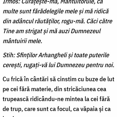
Irmos: Curăţeşte-mă, Mântuitorule, că
multe sunt fărădelegile mele şi mă ridică
din adâncul răutăţilor, rogu-mă. Căci către
Tine am strigat şi mă auzi Dumnezeul
mântuirii mele.
Stih: Sfinţilor Arhangheli şi toate puterile
cereşti, rugaţi-vă lui Dumnezeu pentru noi.
Cu frică în cântări să cinstim cu buze de lut
pe cei fără materie, din stricăciunea cea
trupească ridicându-ne mintea la cei fără
de trup, care sunt ca focul, ca văpaia şi ca