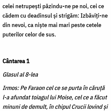
celei netrupeşti păzindu-ne pe noi, cei ce
cădem cu deadinsul şi strigăm: Izbăviţi-ne
din nevoi, ca nişte mai mari peste cetele
puterilor celor de sus.
Cântarea 1
Glasul al 8-lea
Irmos: Pe Faraon cel ce se purta în căruţă
l-a afundat toiagul lui Moise, cel ce a făcut
minuni de demult, în chipul Crucii lovind şi