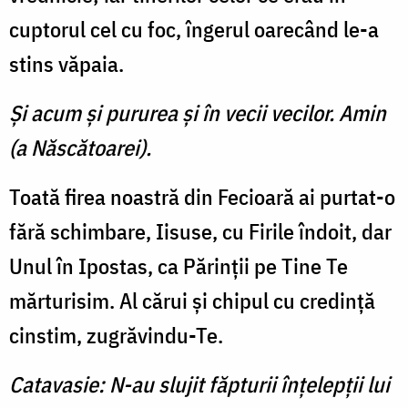
cuptorul cel cu foc, îngerul oarecând le-a
stins văpaia.
Şi acum şi pururea şi în vecii vecilor. Amin
(a Născătoarei).
Toată firea noastră din Fecioară ai purtat-o
fără schimbare, Iisuse, cu Firile îndoit, dar
Unul în Ipostas, ca Părinţii pe Tine Te
mărturisim. Al cărui şi chipul cu credinţă
cinstim, zugrăvindu-Te.
Catavasie: N-au slujit făpturii înţelepţii lui