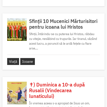
Sfinții 10 Mucenici Mărturisitori
pentru icoana lui Hristos
Sfinții, întărindu-se cu puterea lui Hristos, răbdau
cu vitejie, neslăbind cu trupurile. Iar tiranul, văzând
acest lucru, a poruncit să le ardă fețele cu fiare
arse,...
Viață
Icoane
✝) Duminica a 10-a după
Rusalii (Vindecarea
lunaticului)
În vremea aceea s-a apropiat de Iisus un om,