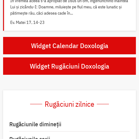
În vremea aceea s-a apropiat de Iisus un om, îngenunchind înaintea
Lui și zicându-I: Doamne, miluiește pe fiul meu, că este lunatic și
pătimește rău, căci adesea cade în...
Ev. Matei 17, 14-23
Widget Calendar Doxologia
Widget Rugăciuni Doxologia
Rugăciuni zilnice
Rugăciunile dimineții