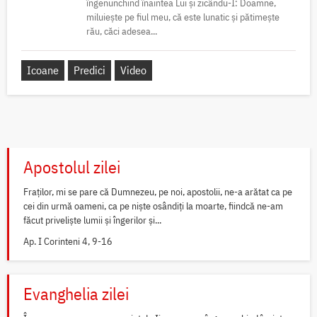
îngenunchind înaintea Lui și zicându-I: Doamne,
miluiește pe fiul meu, că este lunatic și pătimește
rău, căci adesea...
Icoane
Predici
Video
Apostolul zilei
Fraților, mi se pare că Dumnezeu, pe noi, apostolii, ne-a arătat ca pe
cei din urmă oameni, ca pe niște osândiți la moarte, fiindcă ne-am
făcut priveliște lumii și îngerilor și...
Ap. I Corinteni 4, 9-16
Evanghelia zilei