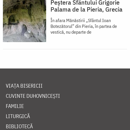
Peștera Sfântului Grigorie
Palama de la Pieria, Grecia
În afara Mănăstirii „Sfântul Ioan
Botezătorul” din Pieria, în partea de
vestică, nu departe de
VIAȚA BISERICII
CUVINTE DUHOVNICEȘTI
FAMILIE
LITURGICĂ
BIBLIOTECĂ