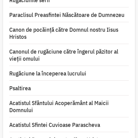
Rugăciunile serii
Paraclisul Preasfintei Născătoare de Dumnezeu
Canon de pocăință către Domnul nostru Iisus
Hristos
Canonul de rugăciune către îngerul păzitor al
vieții omului
Rugăciune la începerea lucrului
Psaltirea
Acatistul Sfântului Acoperământ al Maicii
Domnului
Acatistul Sfintei Cuvioase Parascheva