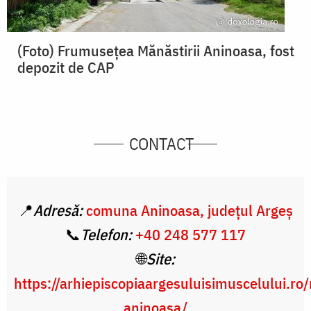
(Foto) Frumusețea Mănăstirii Aninoasa, fost
depozit de CAP
CONTACT
📍
Adresă:
comuna Aninoasa, județul Argeș
📞
Telefon:
+40 248 577 117
🌐
Site:
https://arhiepiscopiaargesuluisimuscelului.ro
aninoasa/