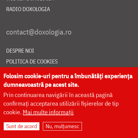
RADIO DOXOLOGIA
DESPRE NOI
POLITICA DE COOKIES
DONEAZĂ ONLINE PENTRU CATEDRALA NAȚIONALĂ
Folosim cookie-uri pentru a îmbunătăți experiența
dumneavoastră pe acest site.
Prin continuarea navigării în această pagină
LIVE
confirmați acceptarea utilizării fișierelor de tip
cookie.
Mai multe informații
Site dezvoltat de
DOXOLOGIA MEDIA
,
Sunt de acord
Nu, mulțumesc
Arhiepiscopia Iașilor | ©
doxologia.ro