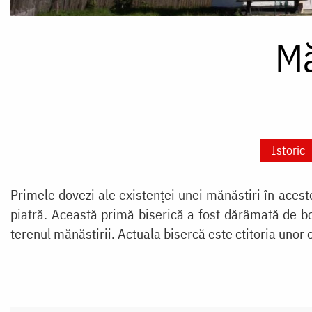
Mă
Istoric
Primele dovezi ale existenţei unei mănăstiri în acest
piatră. Această primă biserică a fost dărâmată de boi
terenul mănăstirii. Actuala bisercă este ctitoria unor 