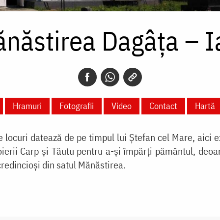
năstirea Dagâța – I
Hramuri
Fotografii
Video
Contact
Hartă
e locuri datează de pe timpul lui Ştefan cel Mare, aici 
erii Carp şi Tăutu pentru a-şi împărţi pământul, deoare
credincioşi din satul Mănăstirea.