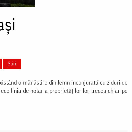
ași
Știri
existând o mănăstire din lemn înconjurată cu ziduri de
ce linia de hotar a proprietăţilor lor trecea chiar pe