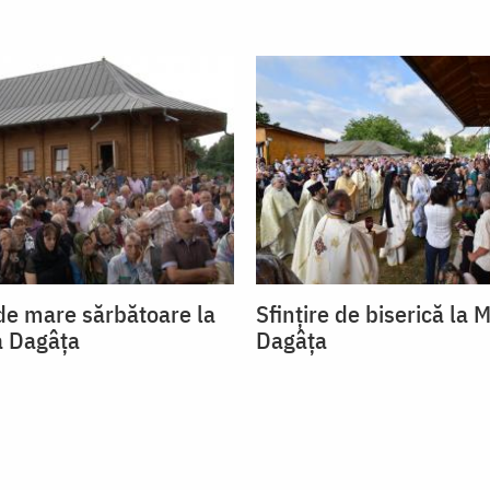
 de mare sărbătoare la
Sfințire de biserică la 
a Dagâța
Dagâța