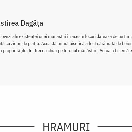
stirea Dagâța
ovezi ale existenţei unei mănăstiri în aceste locuri datează de pe timp
tă cu ziduri de piatră. Această primă biserică a fost dărâmată de boier
a proprietăţilor lor trecea chiar pe terenul mănăstirii. Actuala bisercă 
HRAMURI