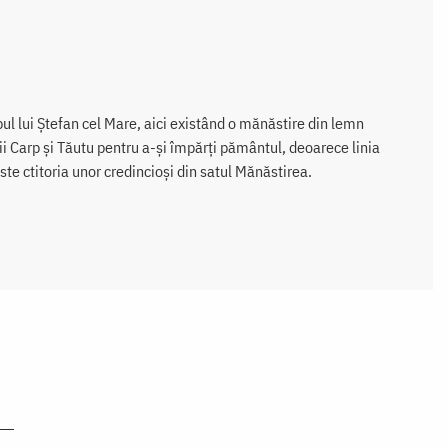
ul lui Ştefan cel Mare, aici existând o mănăstire din lemn
ii Carp şi Tăutu pentru a-şi împărţi pământul, deoarece linia
este ctitoria unor credincioşi din satul Mănăstirea.