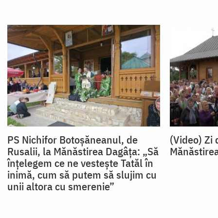
PS Nichifor Botoșăneanul, de
(Video) Zi
Rusalii, la Mănăstirea Dagâța: „Să
Mănăstire
înțelegem ce ne vestește Tatăl în
inimă, cum să putem să slujim cu
unii altora cu smerenie”