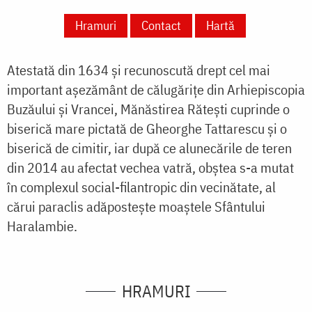
Hramuri
Contact
Hartă
Atestată din 1634 și recunoscută drept cel mai
important așezământ de călugărițe din
Arhiepiscopia
Buzăului și Vrancei
, Mănăstirea Rătești cuprinde o
biserică mare pictată de Gheorghe Tattarescu și o
biserică de cimitir, iar după ce alunecările de teren
din 2014 au afectat vechea vatră, obștea s-a mutat
în complexul social-filantropic din vecinătate, al
cărui paraclis adăpostește moaștele Sfântului
Haralambie.
HRAMURI