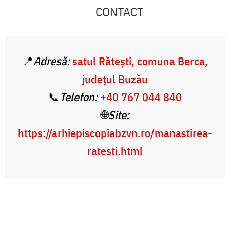
CONTACT
📍
Adresă:
satul Rătești, comuna Berca,
județul Buzău
📞
Telefon:
+40 767 044 840
🌐
Site:
https://arhiepiscopiabzvn.ro/manastirea-
ratesti.html