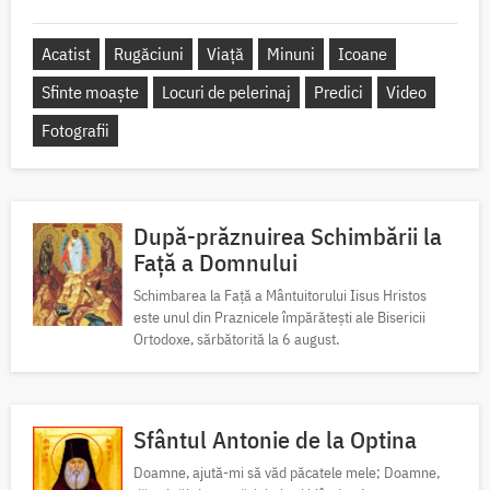
Acatist
Rugăciuni
Viață
Minuni
Icoane
Sfinte moaște
Locuri de pelerinaj
Predici
Video
Fotografii
După-prăznuirea Schimbării la
Față a Domnului
Schimbarea la Față a Mântuitorului Iisus Hristos
este unul din Praznicele împărătești ale Bisericii
Ortodoxe, sărbătorită la 6 august.
Sfântul Antonie de la Optina
Doamne, ajută-mi să văd păcatele mele; Doamne,