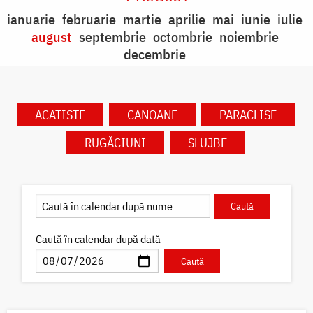
ianuarie
februarie
martie
aprilie
mai
iunie
iulie
august
septembrie
octombrie
noiembrie
decembrie
ACATISTE
CANOANE
PARACLISE
RUGĂCIUNI
SLUJBE
Caută în calendar după dată