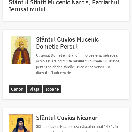
Sfântul Sfinţit Mucenic Narcis, Patriarhul
Ierusalimului
Sfântul Cuvios Mucenic
Dometie Persul
Cuviosul Dometie intrând într-o peșteră, petrecea
acolo săvârșind multe minuni cu numele lui Hristos,
pentru că dădea tămăduiri celor ce veneau la
dânsul și îi aducea de...
Canon
Viață
Icoane
Sfântul Cuvios Nicanor
Sfântul Cuvios Nicanor s-a născut în anul 1491, în