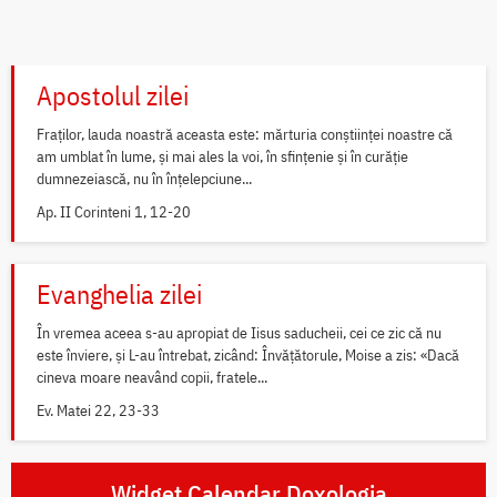
Apostolul zilei
Fraților, lauda noastră aceasta este: mărturia conștiinței noastre că
am umblat în lume, și mai ales la voi, în sfințenie și în curăție
dumnezeiască, nu în înțelepciune...
Ap. II Corinteni 1, 12-20
Evanghelia zilei
În vremea aceea s-au apropiat de Iisus saducheii, cei ce zic că nu
este înviere, și L-au întrebat, zicând: Învățătorule, Moise a zis: «Dacă
cineva moare neavând copii, fratele...
Ev. Matei 22, 23-33
Widget Calendar Doxologia