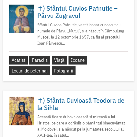
✝) Sfântul Cuvios Pafnutie –
Pârvu Zugravul
Sfântul Cuvios Pafnutie, vestit iconar cunoscut cu
numele de Pârvu „Mutul”, s-a născut în Câmpulung
Muscel, la 12 octombrie 1657, ca fiu al preotului
Ioan Pârvescu...
Acatist
Paraclis
Viață
Icoane
Locuri de pelerinaj
Fotografii
✝) Sfânta Cuvioasă Teodora de
la Sihla
Această floare duhovnicească și mireasă a lui
Hristos, pe care a odrăslit-o pământul binecuvântat
al Moldovei, s-a născut pe la jumătatea secolului al
XVII-lea, în satul...