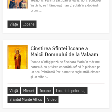
Tesalonic. Părinții săi, Ioan și Maria, doi credincioși
înstăriți, au întâmpinat mari greutăți în a dobândi
prunci....
Viață
Icoane
Cinstirea Sfintei Icoane a
Maicii Domnului de la Valaam
Icoana o înfățișează pe Fecioara Maria în mărime
naturală, cu privirea coborâtă, stând în picioare pe
un nor, îmbrăcată într-o mantie roșie strălucitoare
și un stihar...
Viață
Minuni
Icoane
Locuri de pelerinaj
Sfântul Munte Athos
Video