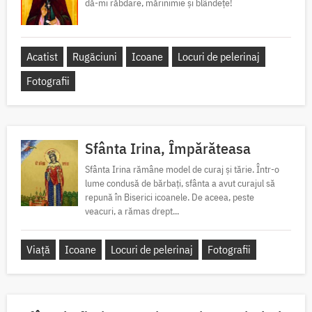
dă-mi răbdare, mărinimie şi blândeţe!
Acatist
Rugăciuni
Icoane
Locuri de pelerinaj
Fotografii
Sfânta Irina, Împărăteasa
Sfânta Irina rămâne model de curaj și tărie. Într-o
lume condusă de bărbați, sfânta a avut curajul să
repună în Biserici icoanele. De aceea, peste
veacuri, a rămas drept...
Viață
Icoane
Locuri de pelerinaj
Fotografii