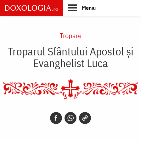
Skip
Meniu
to
main
Main
content
navigation
Tropare
Troparul Sfântului Apostol și
Evanghelist Luca