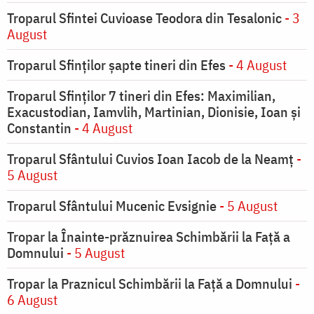
Troparul Sfintei Cuvioase Teodora din Tesalonic
- 3
August
Troparul Sfinţilor şapte tineri din Efes
- 4 August
Troparul Sfinţilor 7 tineri din Efes: Maximilian,
Exacustodian, Iamvlih, Martinian, Dionisie, Ioan şi
Constantin
- 4 August
Troparul Sfântului Cuvios Ioan Iacob de la Neamț
-
5 August
Troparul Sfântului Mucenic Evsignie
- 5 August
Tropar la Înainte-prăznuirea Schimbării la Faţă a
Domnului
- 5 August
Tropar la Praznicul Schimbării la Faţă a Domnului
-
6 August