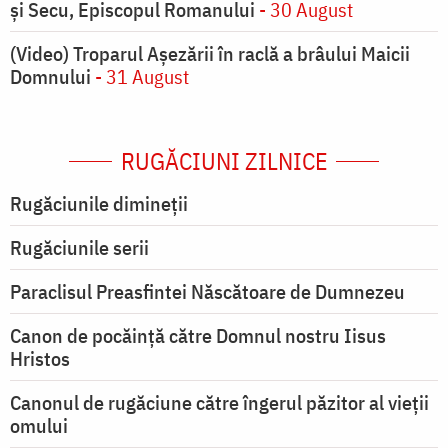
și Secu, Episcopul Romanului
- 30 August
(Video) Troparul Așezării în raclă a brâului Maicii
Domnului
- 31 August
RUGĂCIUNI ZILNICE
Rugăciunile dimineții
Rugăciunile serii
Paraclisul Preasfintei Născătoare de Dumnezeu
Canon de pocăință către Domnul nostru Iisus
Hristos
Canonul de rugăciune către îngerul păzitor al vieții
omului