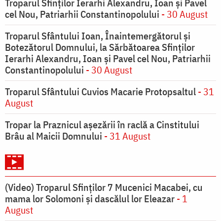
Troparul Sfinţilor Ierarhi Alexandru, Ioan şi Pavel
cel Nou, Patriarhii Constantinopolului
- 30 August
Troparul Sfântului Ioan, Înaintemergătorul şi
Botezătorul Domnului, la Sărbătoarea Sfinţilor
Ierarhi Alexandru, Ioan şi Pavel cel Nou, Patriarhii
Constantinopolului
- 30 August
Troparul Sfântului Cuvios Macarie Protopsaltul
- 31
August
Tropar la Praznicul aşezării în raclă a Cinstitului
Brâu al Maicii Domnului
- 31 August
(Video) Troparul Sfinților 7 Mucenici Macabei, cu
mama lor Solomoni și dascălul lor Eleazar
- 1
August