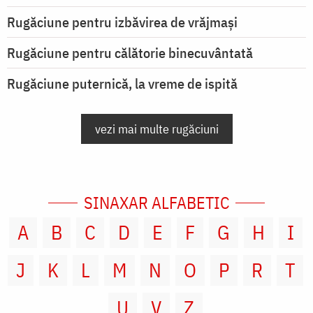
Rugăciune pentru izbăvirea de vrăjmași
Rugăciune pentru călătorie binecuvântată
Rugăciune puternică, la vreme de ispită
vezi mai multe rugăciuni
SINAXAR ALFABETIC
A
B
C
D
E
F
G
H
I
J
K
L
M
N
O
P
R
T
U
V
Z