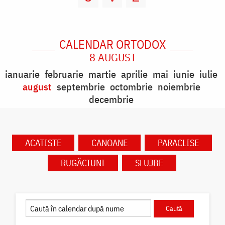
CALENDAR ORTODOX
8 AUGUST
ianuarie
februarie
martie
aprilie
mai
iunie
iulie
august
septembrie
octombrie
noiembrie
decembrie
ACATISTE
CANOANE
PARACLISE
RUGĂCIUNI
SLUJBE