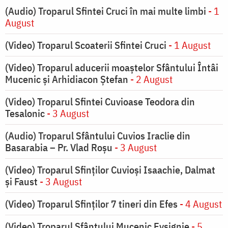
(Audio) Troparul Sfintei Cruci în mai multe limbi
- 1
August
(Video) Troparul Scoaterii Sfintei Cruci
- 1 August
(Video) Troparul aducerii moaștelor Sfântului Întâi
Mucenic și Arhidiacon Ștefan
- 2 August
(Video) Troparul Sfintei Cuvioase Teodora din
Tesalonic
- 3 August
(Audio) Troparul Sfântului Cuvios Iraclie din
Basarabia – Pr. Vlad Roșu
- 3 August
(Video) Troparul Sfinților Cuvioși Isaachie, Dalmat
și Faust
- 3 August
(Video) Troparul Sfinților 7 tineri din Efes
- 4 August
(Video) Troparul Sfântului Mucenic Evsignie
- 5