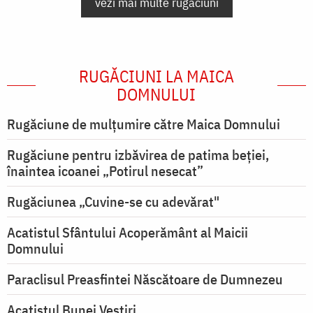
vezi mai multe rugăciuni
RUGĂCIUNI LA MAICA
DOMNULUI
Rugăciune de mulţumire către Maica Domnului
Rugăciune pentru izbăvirea de patima beției,
înaintea icoanei „Potirul nesecat”
Rugăciunea „Cuvine-se cu adevărat"
Acatistul Sfântului Acoperământ al Maicii
Domnului
Paraclisul Preasfintei Născătoare de Dumnezeu
Acatistul Bunei Vestiri