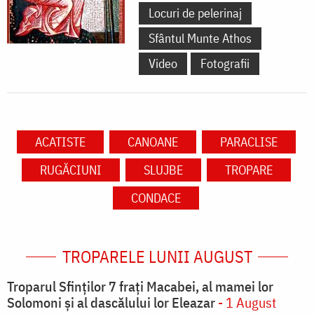
Locuri de pelerinaj
Sfântul Munte Athos
Video
Fotografii
ACATISTE
CANOANE
PARACLISE
RUGĂCIUNI
SLUJBE
TROPARE
CONDACE
TROPARELE LUNII AUGUST
Troparul Sfinţilor 7 fraţi Macabei, al mamei lor
Solomoni şi al dascălului lor Eleazar
- 1 August