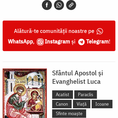
Alătură-te comunității noastre pe
WhatsApp
,
Instagram
și
Telegram
!
Sfântul Apostol și
Evanghelist Luca
Acatist
Paraclis
Canon
Viață
Icoane
Sfinte moaște