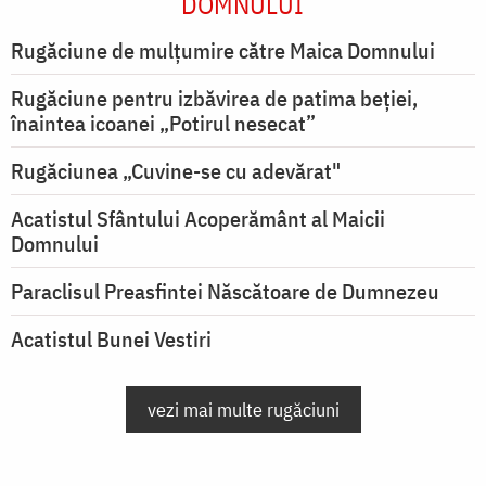
DOMNULUI
Rugăciune de mulţumire către Maica Domnului
Rugăciune pentru izbăvirea de patima beției,
înaintea icoanei „Potirul nesecat”
Rugăciunea „Cuvine-se cu adevărat"
Acatistul Sfântului Acoperământ al Maicii
Domnului
Paraclisul Preasfintei Născătoare de Dumnezeu
Acatistul Bunei Vestiri
vezi mai multe rugăciuni