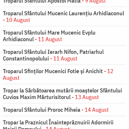
Troparul Sfântului Apostol Matia
- 9 August
Troparul Sfântului Mucenic Laurențiu Arhidiaconul
- 10 August
Troparul Sfântului Mare Mucenic Evplu
Arhidiaconul
- 11 August
Troparul Sfântului Ierarh Nifon, Patriarhul
Constantinopolului
- 11 August
Troparul Sfinţilor Mucenici Fotie şi Anichit
- 12
August
Tropar la Sărbătoarea mutării moaştelor Sfântului
Cuvios Maxim Mărturisitorul
- 13 August
Troparul Sfântului Proroc Miheia
- 14 August
Tropar la Praznicul Înainteprăznuirii Adormirii
Maicii Domnului
- 14 August