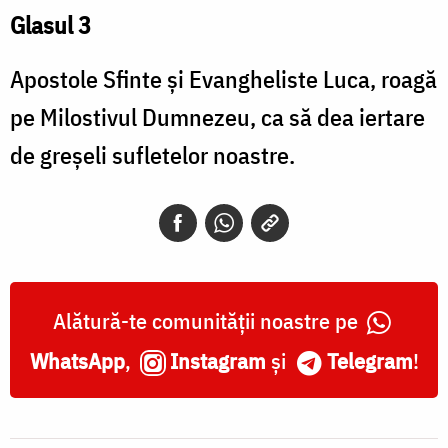
Glasul 3
Apostole Sfinte şi Evanghe­liste Luca, roagă
pe Milostivul Dumnezeu, ca să dea iertare
de greşeli sufletelor noastre.
Alătură-te comunității noastre pe
WhatsApp
,
Instagram
și
Telegram
!