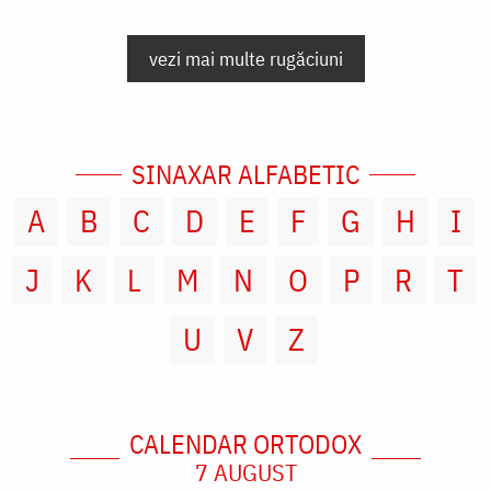
vezi mai multe rugăciuni
SINAXAR ALFABETIC
A
B
C
D
E
F
G
H
I
J
K
L
M
N
O
P
R
T
U
V
Z
CALENDAR ORTODOX
7 AUGUST