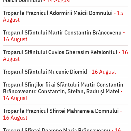
Tropar la Praznicul Adormirii Maicii Domnului
- 15
August
Troparul Sfântului Martir Constantin Brâncovenu
-
16 August
Troparul Sfântului Cuvios Gherasim Kefalonitul
- 16
August
Troparul Sfântului Mucenic Diomid
- 16 August
Troparul Sfinților fii ai Sfântului Martir Constantin
Brâncoveanu: Constantin, Ștefan, Radu și Matei
-
16 August
Tropar la Praznicul Sfintei Mahrame a Domnului
-
16 August
Troparul Sfintei Doamne Maria Brâncoveanu
- 16