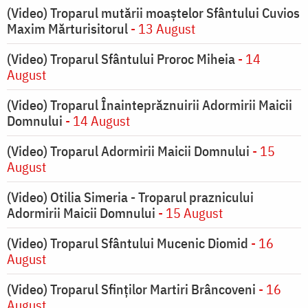
(Video) Troparul mutării moaștelor Sfântului Cuvios
Maxim Mărturisitorul
- 13 August
(Video) Troparul Sfântului Proroc Miheia
- 14
August
(Video) Troparul Înainteprăznuirii Adormirii Maicii
Domnului
- 14 August
(Video) Troparul Adormirii Maicii Domnului
- 15
August
(Video) Otilia Simeria - Troparul praznicului
Adormirii Maicii Domnului
- 15 August
(Video) Troparul Sfântului Mucenic Diomid
- 16
August
(Video) Troparul Sfinților Martiri Brâncoveni
- 16
August