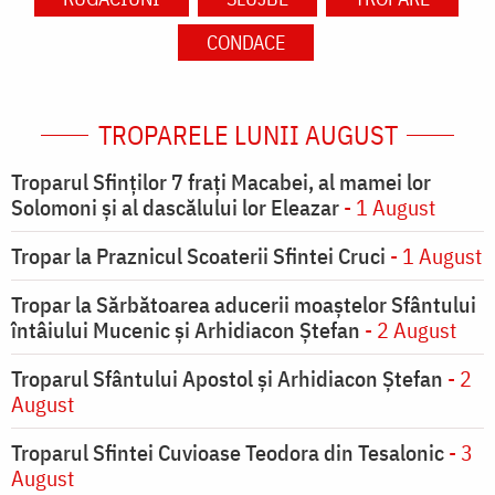
CONDACE
TROPARELE LUNII AUGUST
Troparul Sfinţilor 7 fraţi Macabei, al mamei lor
Solomoni şi al dascălului lor Eleazar
- 1 August
Tropar la Praznicul Scoaterii Sfintei Cruci
- 1 August
Tropar la Sărbătoarea aducerii moaştelor Sfântului
întâiului Mucenic şi Arhidiacon Ştefan
- 2 August
Troparul Sfântului Apostol și Arhidiacon Ștefan
- 2
August
Troparul Sfintei Cuvioase Teodora din Tesalonic
- 3
August