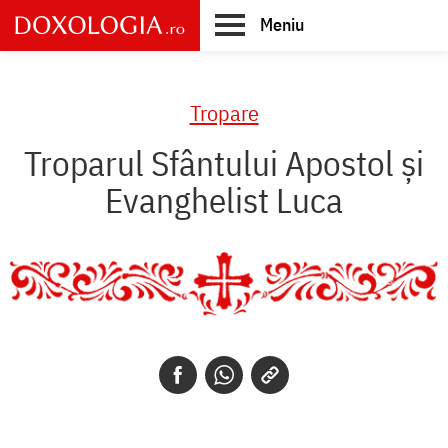
Skip
Meniu
to
main
Main
content
navigation
Tropare
Troparul Sfântului Apostol şi
Evanghelist Luca