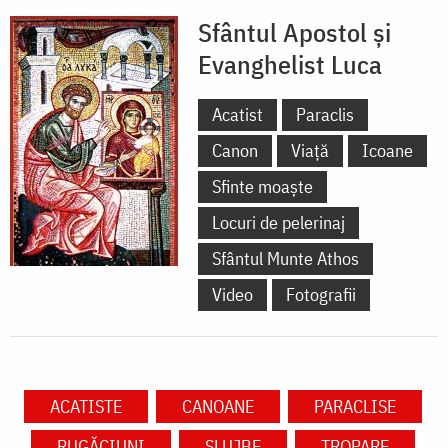
Sfântul Apostol și
Evanghelist Luca
Acatist
Paraclis
Canon
Viață
Icoane
Sfinte moaște
Locuri de pelerinaj
Sfântul Munte Athos
Video
Fotografii
ACATISTE
CANOANE
PARACLISE
RUGĂCIUNI
SLUJBE
TROPARE