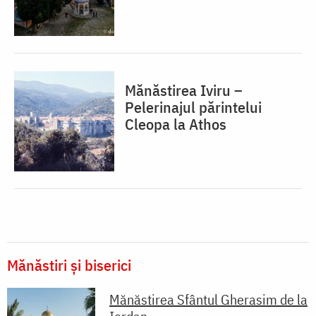
Mănăstirea Iviru –
Pelerinajul părintelui
Cleopa la Athos
Mănăstiri și biserici
Mănăstirea Sfântul Gherasim de la