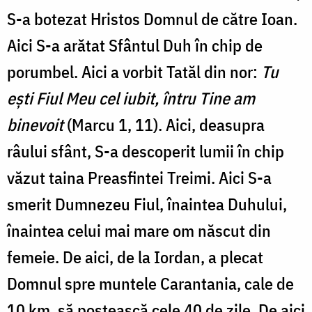
S-a botezat Hristos Domnul de către Ioan.
Aici S-a arătat Sfântul Duh în chip de
porumbel. Aici a vorbit Tatăl din nor:
Tu
ești Fiul Meu cel iubit, întru Tine am
binevoit
(Marcu 1, 11). Aici, deasupra
râului sfânt, S-a descoperit lumii în chip
văzut taina Preasfintei Treimi. Aici S-a
smerit Dumnezeu Fiul, înaintea Duhului,
înaintea celui mai mare om născut din
femeie. De aici, de la Iordan, a plecat
Domnul spre muntele Carantania, cale de
10 km, să postească cele 40 de zile. De aici