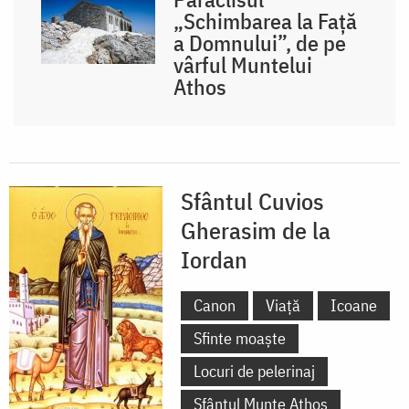
„Schimbarea la Față
a Domnului”, de pe
vârful Muntelui
Athos
Sfântul Cuvios
Gherasim de la
Iordan
Canon
Viață
Icoane
Sfinte moaște
Locuri de pelerinaj
Sfântul Munte Athos