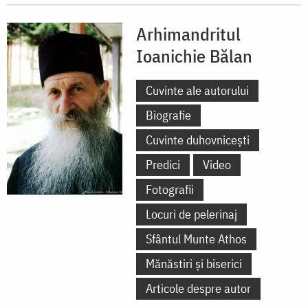
Arhimandritul
Ioanichie Bălan
Cuvinte ale autorului
Biografie
Cuvinte duhovnicești
Predici
Video
Fotografii
Locuri de pelerinaj
Sfântul Munte Athos
Mănăstiri și biserici
Articole despre autor