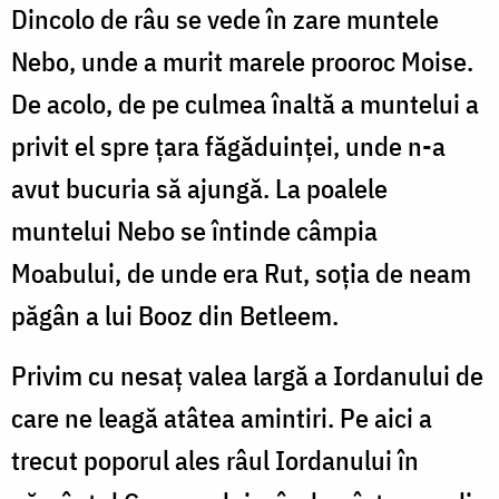
Dincolo de râu se vede în zare muntele
Nebo, unde a murit marele prooroc Moise.
De acolo, de pe culmea înaltă a muntelui a
privit el spre țara făgăduinței, unde n-a
avut bucuria să ajungă. La poalele
muntelui Nebo se întinde câmpia
Moabului, de unde era Rut, soția de neam
păgân a lui Booz din Betleem.
Privim cu nesaț valea largă a Iordanului de
care ne leagă atâtea amintiri. Pe aici a
trecut poporul ales râul Iordanului în