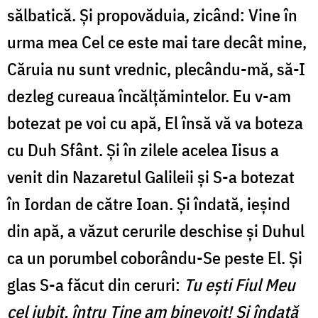
sălbatică. Și propovăduia, zicând: Vine în
urma mea Cel ce este mai tare decât mine,
Căruia nu sunt vrednic, plecându-mă, să-I
dezleg cureaua încălțămintelor. Eu v-am
botezat pe voi cu apă, El însă vă va boteza
cu Duh Sfânt. Și în zilele acelea Iisus a
venit din Nazaretul Galileii și S-a botezat
în Iordan de către Ioan. Și îndată, ieșind
din apă, a văzut cerurile deschise și Duhul
ca un porumbel coborându-Se peste El. Și
glas S-a făcut din ceruri:
Tu ești Fiul Meu
cel iubit, întru Tine am binevoit! Și îndată