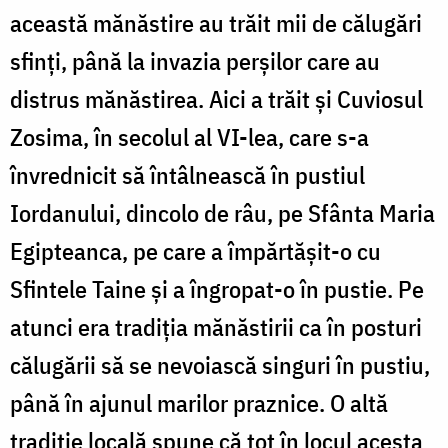
această mănăstire au trăit mii de călugări
sfinți, până la invazia perșilor care au
distrus mănăstirea. Aici a trăit și Cuviosul
Zosima, în secolul al VI-lea, care s-a
învrednicit să întâlnească în pustiul
Iordanului, dincolo de râu, pe Sfânta Maria
Egipteanca, pe care a împărtășit-o cu
Sfintele Taine și a îngropat-o în pustie. Pe
atunci era tradiția mănăstirii ca în posturi
călugării să se nevoiască singuri în pustiu,
până în ajunul marilor praznice. O altă
tradiție locală spune că tot în locul acesta