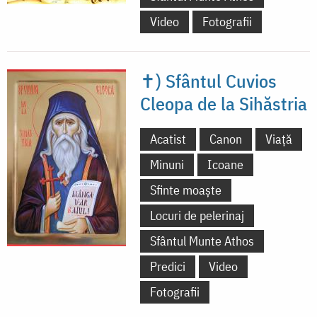
Video
Fotografii
✝) Sfântul Cuvios
Cleopa de la Sihăstria
Acatist
Canon
Viață
Minuni
Icoane
Sfinte moaște
Locuri de pelerinaj
Sfântul Munte Athos
Predici
Video
Fotografii