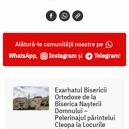
Alătură-te comunității noastre pe
WhatsApp
,
Instagram
și
Telegram
!
Exarhatul Bisericii
Ortodoxe de la
Biserica Nașterii
Domnului –
Pelerinajul părintelui
Cleopa la Locurile