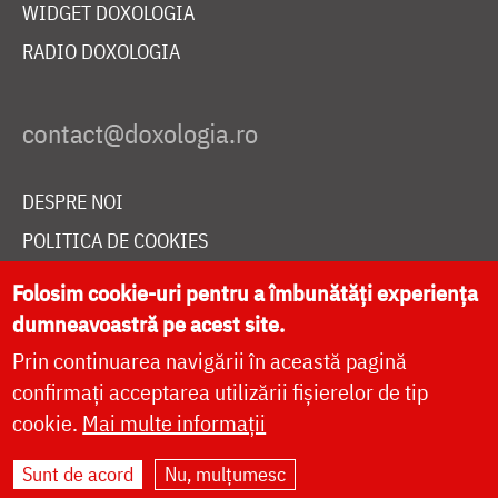
WIDGET DOXOLOGIA
RADIO DOXOLOGIA
DESPRE NOI
POLITICA DE COOKIES
DONEAZĂ ONLINE PENTRU CATEDRALA NAȚIONALĂ
Folosim cookie-uri pentru a îmbunătăți experiența
dumneavoastră pe acest site.
Prin continuarea navigării în această pagină
LIVE
confirmați acceptarea utilizării fișierelor de tip
cookie.
Mai multe informații
Site dezvoltat de
DOXOLOGIA MEDIA
,
Sunt de acord
Nu, mulțumesc