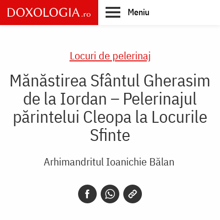
Skip
Meniu
to
main
Main
content
navigation
Locuri de pelerinaj
Mănăstirea Sfântul Gherasim
de la Iordan – Pelerinajul
părintelui Cleopa la Locurile
Sfinte
Arhimandritul Ioanichie Bălan