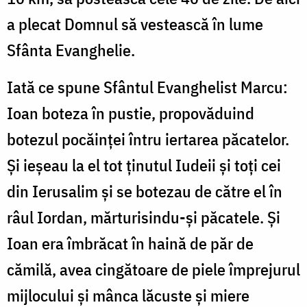
a plecat Domnul să vestească în lume
Sfânta Evanghelie.
Iată ce spune Sfântul Evanghelist Marcu:
Ioan boteza în pustie, propovăduind
botezul pocăinței întru iertarea păcatelor.
Și ieșeau la el tot ținutul Iudeii și toți cei
din Ierusalim și se botezau de către el în
râul Iordan, mărturisindu-și păcatele. Și
Ioan era îmbrăcat în haină de păr de
cămilă, avea cingătoare de piele împrejurul
mijlocului și mânca lăcuste și miere