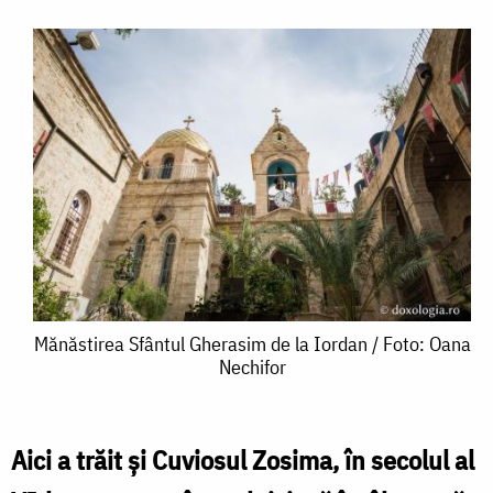
Mănăstirea
Mănăstirea Sfântul Gherasim de la Iordan / Foto: Oana
Nechifor
Sfântul
Gherasim
de
Aici a trăit și Cuviosul Zosima, în secolul al