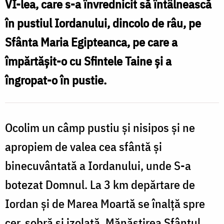
la
VI-lea, care s-a învrednicit să întâlnească
Iordan
în pustiul Iordanului, dincolo de râu, pe
/
Sfânta Maria Egipteanca, pe care a
Foto:
împărtășit-o cu Sfintele Taine și a
Oana
îngropat-o în pustie.
Nechifor
Ocolim un câmp pustiu și nisipos și ne
apropiem de valea cea sfântă și
binecuvântată a Iordanului, unde S-a
botezat Domnul. La 3 km depărtare de
Iordan și de Marea Moartă se înalță spre
cer, sobră și izolată, Mănăstirea Sfântul