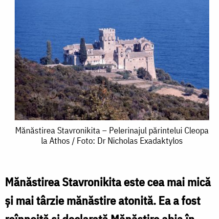
Mănăstirea
Mănăstirea Stavronikita – Pelerinajul părintelui Cleopa
la Athos / Foto: Dr Nicholas Exadaktylos
Stavronikita
–
Pelerinajul
Mănăstirea Stavronikita este cea mai mică
părintelui
şi mai târzie mănăstire atonită. Ea a fost
Cleopa
reînnoită şi declarată Mănăstire abia în