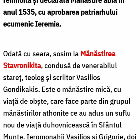
la
anul 1535, cu aprobarea patriarhului
Athos
ecumenic Ieremia.
/
Foto:
Dr
Odată cu seara, sosim la
Mănăstirea
Nicholas
Stavronikita
, condusă de venerabilul
Exadaktylos
stareţ, teolog şi scriitor Vasilios
Gondikakis. Este o mănăstire mică, cu
viaţă de obşte, care face parte din grupul
mănăstirilor athonite ce au adus un suflu
nou de viaţă duhovnicească în Sfântul
Munte. Ieromonahii Vasilios şi Grigorie, doi