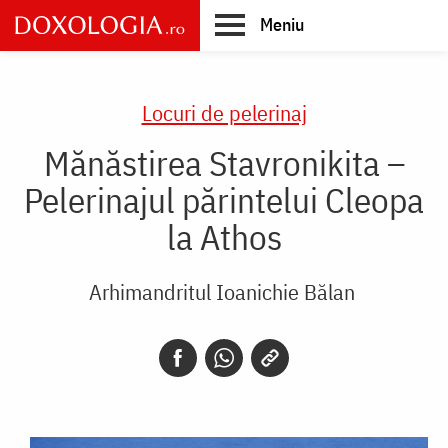
Skip
Meniu
to
main
Main
content
navigation
Locuri de pelerinaj
Mănăstirea Stavronikita –
Pelerinajul părintelui Cleopa
la Athos
Arhimandritul Ioanichie Bălan