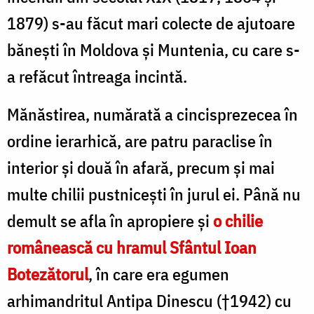
1879) s-au făcut mari colecte de ajutoare
băneşti în Moldova şi Munte­nia, cu care s-
a refăcut întreaga incintă.
Mănăstirea, numărată a cincisprezecea în
ordine ierarhică, are patru paraclise în
interior şi două în afară, precum şi mai
multe chilii pustniceşti în jurul ei. Până nu
demult se afla în apropiere şi
o chilie
românească cu hramul Sfântul Ioan
Botezătorul
, în care era egumen
arhimandritul Antipa Dinescu (†1942) cu