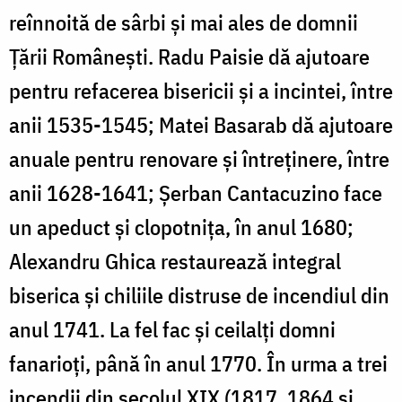
reînnoită de sârbi şi mai ales de domnii
Ţării Româneşti. Radu Paisie dă ajutoare
pentru refacerea bisericii şi a incintei, între
anii 1535-1545; Matei Basarab dă ajutoare
anuale pentru renovare şi întreţinere, între
anii 1628-1641; Şerban Cantacuzino face
un apeduct şi clopotniţa, în anul 1680;
Alexandru Ghica restaurează integral
biserica şi chiliile distruse de incendiul din
anul 1741. La fel fac şi ceilalţi domni
fanarioţi, până în anul 1770. În urma a trei
incendii din secolul XIX (1817, 1864 şi