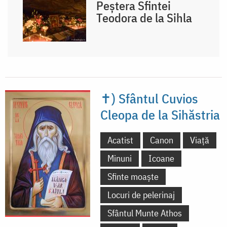
Peștera Sfintei
Teodora de la Sihla
✝) Sfântul Cuvios
Cleopa de la Sihăstria
Acatist
Canon
Viață
Minuni
Icoane
Sfinte moaște
Locuri de pelerinaj
Sfântul Munte Athos