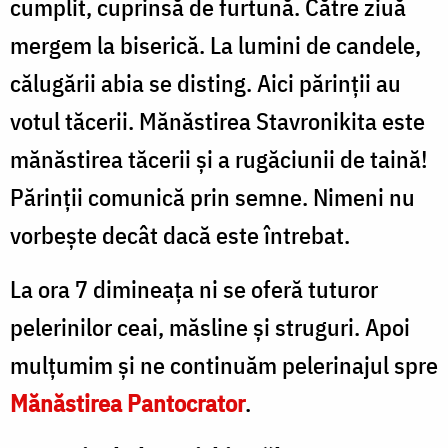
cumplit, cuprinsă de furtună. Către ziuă
mergem la biserică. La lumini de candele,
călugării abia se disting. Aici părinţii au
votul tăcerii. Mănăstirea Stavronikita este
mănăstirea tăcerii şi a ru­găciunii de taină!
Părinţii comunică prin semne. Nimeni nu
vorbeşte decât dacă este întrebat.
La ora 7 dimineaţa ni se oferă tuturor
pelerinilor ceai, măsline şi struguri. Apoi
mulţumim şi ne continuăm pelerinajul spre
Mănăstirea Pantocrator
.