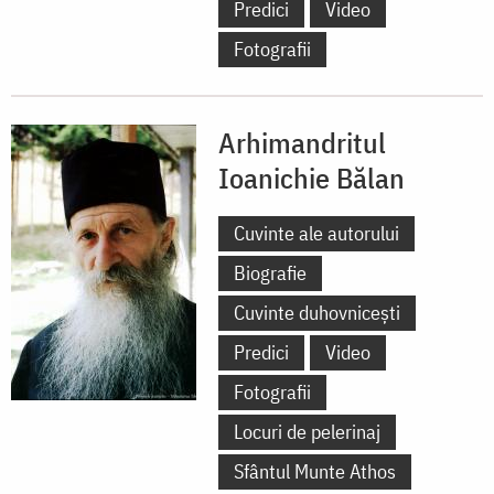
Predici
Video
Fotografii
Arhimandritul
Ioanichie Bălan
Cuvinte ale autorului
Biografie
Cuvinte duhovnicești
Predici
Video
Fotografii
Locuri de pelerinaj
Sfântul Munte Athos