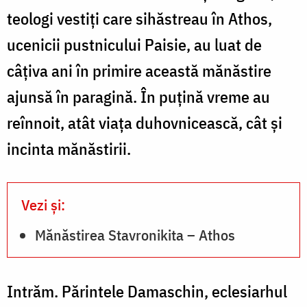
teologi vestiţi care sihăstreau în Athos,
ucenicii pustnicului Paisie, au luat de
câţiva ani în primire această mănăstire
ajunsă în paragină. În puţină vreme au
reînnoit, atât viaţa duhov­nicească, cât şi
incinta mănăstirii.
Vezi și:
Mănăstirea Stavronikita – Athos
Intrăm. Părintele Damaschin, eclesiarhul