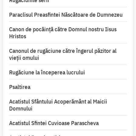
Rugăciunile serii
Paraclisul Preasfintei Născătoare de Dumnezeu
Canon de pocăință către Domnul nostru Iisus
Hristos
Canonul de rugăciune către îngerul păzitor al
vieții omului
Rugăciune la începerea lucrului
Psaltirea
Acatistul Sfântului Acoperământ al Maicii
Domnului
Acatistul Sfintei Cuvioase Parascheva