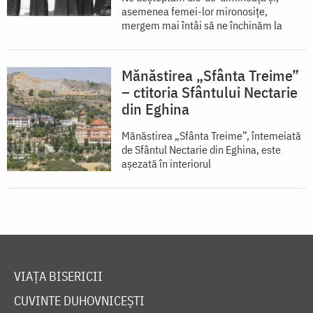
asemenea femei-lor mironosițe,
mergem mai întâi să ne închinăm la
Mănăstirea „Sfânta Treime”
– ctitoria Sfântului Nectarie
din Eghina
Mănăstirea „Sfânta Treime”, întemeiată
de Sfântul Nectarie din Eghina, este
aşezată în interiorul
VIAȚA BISERICII
CUVINTE DUHOVNICEȘTI