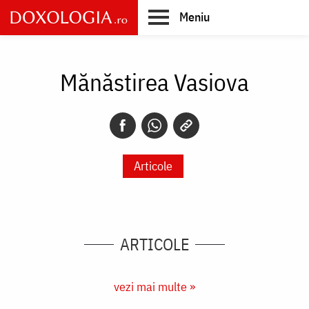
Skip
Meniu
to
main
Main
content
navigation
Mănăstirea Vasiova
Articole
ARTICOLE
vezi mai multe »