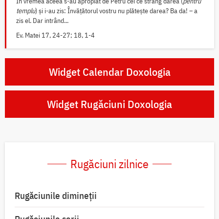
În vremea aceea s-au apropiat de Petru cei ce strâng darea (
pentru
templu
) și i-au zis: Învățătorul vostru nu plătește darea? Ba da! – a
zis el. Dar intrând...
Ev. Matei 17, 24-27; 18, 1-4
Widget Calendar Doxologia
Widget Rugăciuni Doxologia
Rugăciuni zilnice
Rugăciunile dimineții