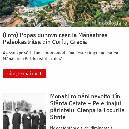
(Foto) Popas duhovnicesc la Mănăstirea
Paleokastritsa din Corfu, Grecia
Așezată pe vârful unui promontoriu înalt care străpunge marea,
Mănăstirea Palekoastritsa oferă
citește mai mult
Monahi români nevoitori în
Sfânta Cetate – Pelerinajul
părintelui Cleopa la Locurile
Sfinte
Ne deșteptăm dis-de-dimineață și,