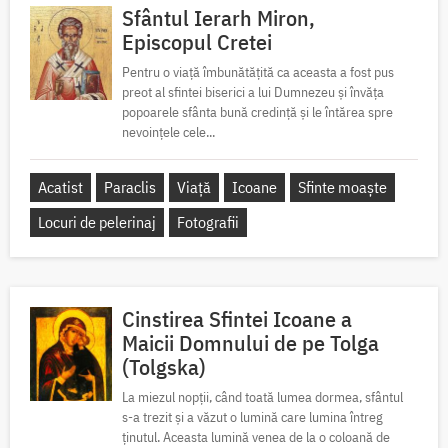
Sfântul Ierarh Miron,
Episcopul Cretei
Pentru o viață îmbunătățită ca aceasta a fost pus
preot al sfintei biserici a lui Dumnezeu și învăța
popoarele sfânta bună credință și le întărea spre
nevoințele cele...
Acatist
Paraclis
Viață
Icoane
Sfinte moaște
Locuri de pelerinaj
Fotografii
Cinstirea Sfintei Icoane a
Maicii Domnului de pe Tolga
(Tolgska)
La miezul nopții, când toată lumea dormea, sfântul
s-a trezit și a văzut o lumină care lumina întreg
ținutul. Aceasta lumină venea de la o coloană de