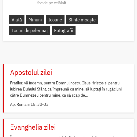
foc de pe celălalt...
Viață
Minuni
Icoane
Sfinte moaște
Locuri de pelerinaj
Fotografii
Apostolul zilei
Fraților, vă îndemn, pentru Domnul nostru Iisus Hristos și pentru
iubirea Duhului Sfânt, ca împreună cu mine, să luptați în rugăciuni
către Dumnezeu pentru mine, ca să scap de...
Ap. Romani 15, 30-33
Evanghelia zilei