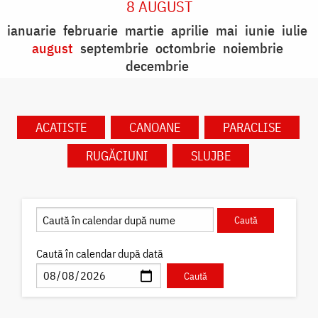
8 AUGUST
ianuarie
februarie
martie
aprilie
mai
iunie
iulie
august
septembrie
octombrie
noiembrie
decembrie
ACATISTE
CANOANE
PARACLISE
RUGĂCIUNI
SLUJBE
Caută în calendar după dată