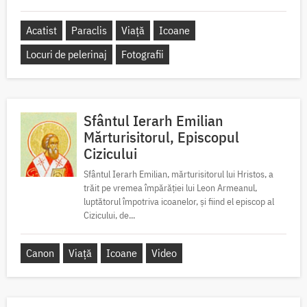
Acatist
Paraclis
Viață
Icoane
Locuri de pelerinaj
Fotografii
Sfântul Ierarh Emilian
Mărturisitorul, Episcopul
Cizicului
Sfântul Ierarh Emilian, mărturisitorul lui Hristos, a
trăit pe vremea împărăției lui Leon Armeanul,
luptătorul împotriva icoanelor, și fiind el episcop al
Cizicului, de...
Canon
Viață
Icoane
Video