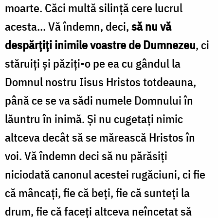
moarte. Căci multă silință cere lucrul
acesta… Vă îndemn, deci,
să nu vă
despărțiți inimile voastre de Dumnezeu
, ci
stăruiți și păziți-o pe ea cu gândul la
Domnul nostru Iisus Hristos totdeauna,
până ce se va sădi numele Domnului în
lăuntru în inimă. Și nu cugetați nimic
altceva decât să se mărească Hristos în
voi. Vă îndemn deci să nu părăsiți
niciodată canonul acestei rugăciuni, ci fie
că mâncați, fie că beți, fie că sunteți la
drum, fie că faceți altceva neîncetat să