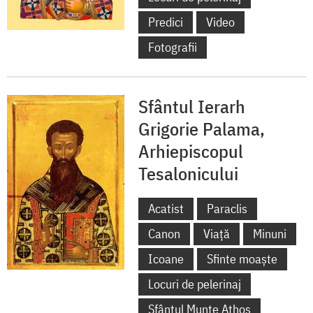
Predici
Video
Fotografii
Sfântul Ierarh
Grigorie Palama,
Arhiepiscopul
Tesalonicului
Acatist
Paraclis
Canon
Viață
Minuni
Icoane
Sfinte moaște
Locuri de pelerinaj
Sfântul Munte Athos