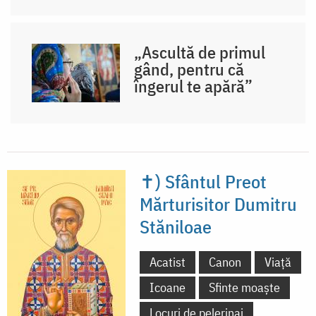
„Ascultă de primul
gând, pentru că
îngerul te apără”
✝) Sfântul Preot
Mărturisitor Dumitru
Stăniloae
Acatist
Canon
Viață
Icoane
Sfinte moaște
Locuri de pelerinaj