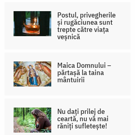
Postul, privegherile
și rugăciunea sunt
trepte către viața
veșnică
Maica Domnului –
părtașă la taina
mântuirii
Nu dați prilej de
ceartă, nu vă mai
răniți sufletește!