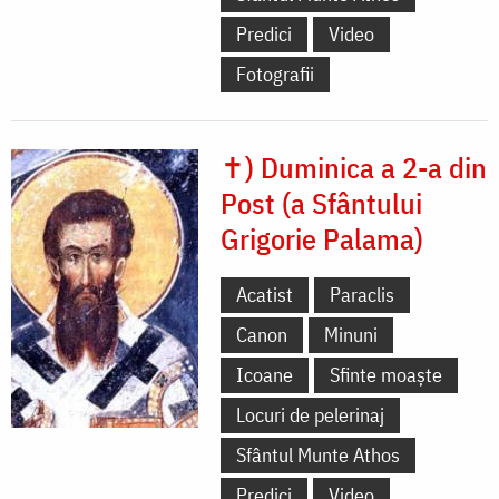
Predici
Video
Fotografii
✝) Duminica a 2-a din
Post (a Sfântului
Grigorie Palama)
Acatist
Paraclis
Canon
Minuni
Icoane
Sfinte moaște
Locuri de pelerinaj
Sfântul Munte Athos
Predici
Video