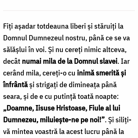
Fiți așadar totdeauna liberi și stăruiți la
Domnul Dumnezeul nostru, până ce se va
sălășlui în voi. Și nu cereți nimic altceva,
decât
numai mila de la Domnul slavei
. Iar
cerând mila, cereți-o cu
inimă smerită și
înfrântă
și strigați de dimineața până
seara, și de e cu putință toată noapte:
„Doamne, Iisuse Hristoase, Fiule al lui
Dumnezeu, miluiește-ne pe noi!”
. Și siliți-
vă mintea voastră la acest lucru până la