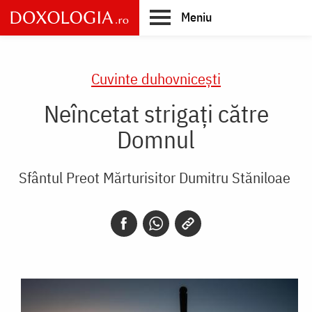
Skip
Meniu
to
main
Main
content
navigation
Cuvinte duhovnicești
Neîncetat strigați către
Domnul
Sfântul Preot Mărturisitor Dumitru Stăniloae