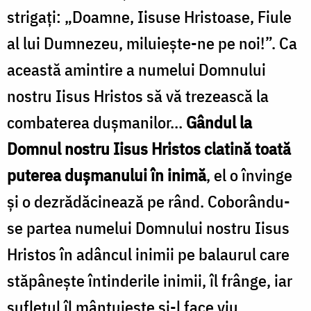
strigați: „Doamne, Iisuse Hristoase, Fiule
al lui Dumnezeu, miluiește-ne pe noi!”. Ca
această amintire a numelui Domnului
nostru Iisus Hristos să vă trezească la
combaterea dușmanilor…
Gândul la
Domnul nostru Iisus Hristos clatină toată
puterea dușmanului în inimă
, el o învinge
și o dezrădăcinează pe rând. Coborându-
se partea numelui Domnului nostru Iisus
Hristos în adâncul inimii pe balaurul care
stăpânește întinderile inimii, îl frânge, iar
sufletul îl mântuiește și-l face viu.