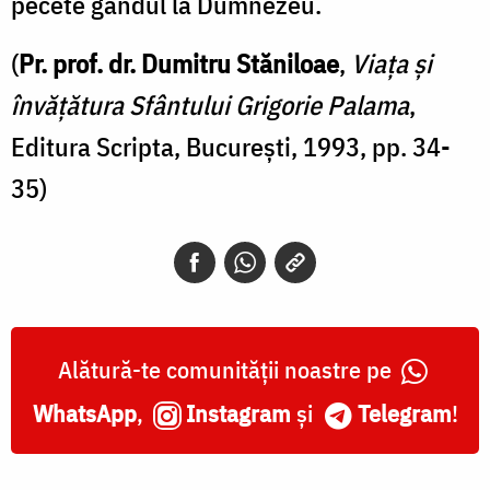
pecete gândul la Dumnezeu.
(
Pr. prof. dr. Dumitru Stăniloae
,
Viața și
învățătura Sfântului Grigorie Palama
,
Editura Scripta, București, 1993, pp. 34-
35)
Alătură-te comunității noastre pe
WhatsApp
,
Instagram
și
Telegram
!