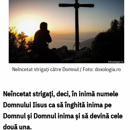
Neîncetat
Neîncetat strigați către Domnul / Foto: doxologia.ro
strigați
către
Neîncetat strigați, deci, în inimă numele
Domnul
Domnului Iisus ca să înghită inima pe
/
Domnul și Domnul inima și să devină cele
Foto:
două una.
doxologia.ro