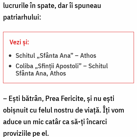
lucrurile în spate, dar îi spuneau
patriarhului:
Vezi și:
Schitul „Sfânta Ana” – Athos
Coliba „Sfinții Apostoli” – Schitul
Sfânta Ana, Athos
– Eşti bătrân, Prea Fericite, şi nu eşti
obişnuit cu felul nostru de viaţă. Îţi vom
aduce un mic catâr ca să-ţi încarci
proviziile pe el.