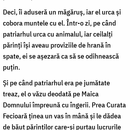
Deci, îi aduseră un măgăruş, iar el urca şi
cobora muntele cu el. Într-o zi, pe când
patriarhul urca cu animalul, iar ceilalţi
părinţi îşi aveau proviziile de hrană în
spate, ei se aşezară ca să se odihnească
puţin.
Şi pe când patriarhul era pe jumătate
treaz, el o văzu deodată pe Maica
Domnului împreună cu îngerii. Prea Curata
Fecioară ţinea un vas în mână şi le dădea
de băut părinţilor care-şi purtau lucrurile