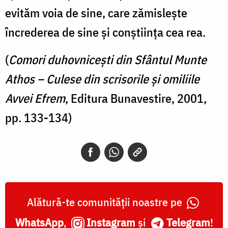
evităm voia de sine, care zămisleşte
încrederea de sine şi conştiinţa cea rea.
(
Comori duhovniceşti din Sfântul Munte
Athos – Culese din scrisorile şi omiliile
Avvei Efrem
, Editura Bunavestire, 2001,
pp. 133-134)
Alătură-te comunității noastre pe
WhatsApp
,
Instagram
și
Telegram
!