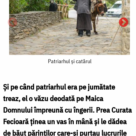
Patriarhul
Patriarhul şi catârul
şi
catârul
Şi pe când patriarhul era pe jumătate
P
treaz, el o văzu deodată pe Maica
ş
Domnului împreună cu îngerii. Prea Curata
c
Fecioară ţinea un vas în mână şi le dădea
de băut părinţilor care-şi purtau lucrurile