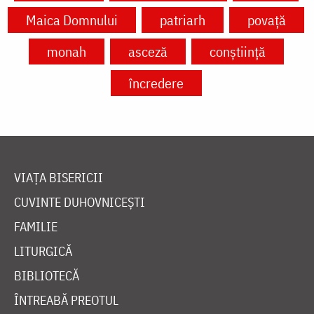
Maica Domnului
patriarh
povață
monah
asceză
conștiință
încredere
VIAȚA BISERICII
CUVINTE DUHOVNICEȘTI
FAMILIE
LITURGICĂ
BIBLIOTECĂ
ÎNTREABĂ PREOTUL