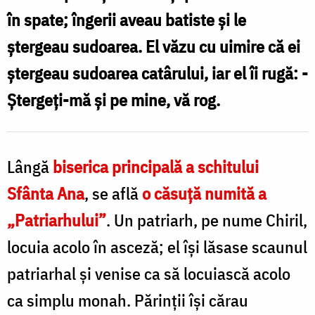
în spate; îngerii aveau batiste şi le
ştergeau sudoarea. El văzu cu uimire că ei
ştergeau sudoarea catârului, iar el îi rugă: -
Ştergeţi-mă şi pe mine, vă rog.
Lângă
biserica principală a schitului
Sfânta Ana
, se află
o căsuţă numită a
„Patriarhului”
. Un patriarh, pe nume Chiril,
locuia acolo în asceză; el îşi lăsase scaunul
patriarhal şi venise ca să locuiască acolo
ca simplu monah. Părinţii îşi cărau