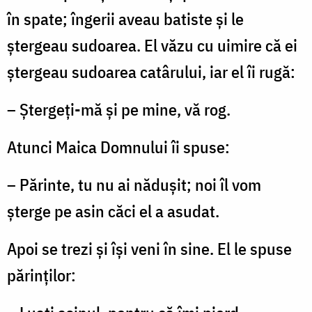
în spate; îngerii aveau batiste şi le
ştergeau sudoarea. El văzu cu uimire că ei
ştergeau sudoarea catârului, iar el îi rugă:
– Ştergeţi-mă şi pe mine, vă rog.
Atunci Maica Domnului îi spuse:
– Părinte, tu nu ai năduşit; noi îl vom
şterge pe asin căci el a asudat.
Apoi se trezi şi îşi veni în sine. El le spuse
părinţilor: