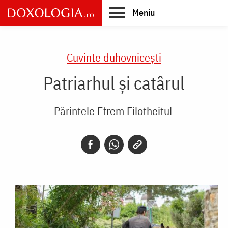
Skip
Meniu
to
main
Main
content
navigation
Cuvinte duhovnicești
Patriarhul şi catârul
Părintele Efrem Filotheitul