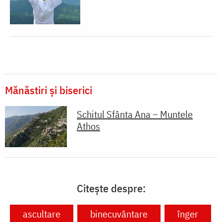
Mănăstiri și biserici
Schitul Sfânta Ana – Muntele
Athos
Citește despre:
ascultare
binecuvântare
înger