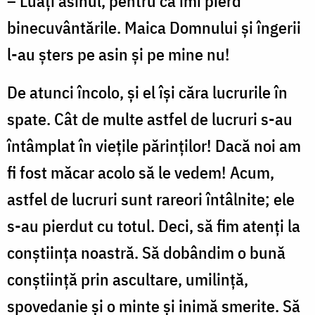
– Luaţi asinul, pentru că îmi pierd
binecuvântările. Maica Domnului şi îngerii
l-au şters pe asin şi pe mine nu!
De atunci încolo, şi el îşi căra lucrurile în
spate. Cât de multe astfel de lucruri s-au
întâmplat în vieţile părinţilor! Dacă noi am
fi fost măcar acolo să le vedem! Acum,
astfel de lucruri sunt rareori întâlnite; ele
s-au pierdut cu totul. Deci, să fim atenţi la
conştiinţa noastră. Să dobândim o bună
conştiinţă prin ascultare, umilinţă,
spovedanie şi o minte şi inimă smerite. Să