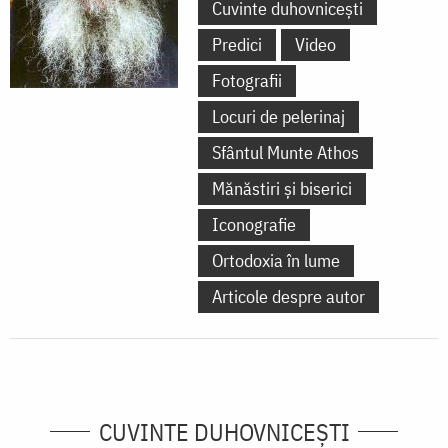
Cuvinte duhovnicești
Predici
Video
Fotografii
Locuri de pelerinaj
Sfântul Munte Athos
Mănăstiri și biserici
Iconografie
Ortodoxia în lume
Articole despre autor
CUVINTE DUHOVNICEȘTI