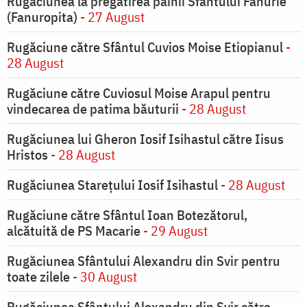
Rugăciunea la pregătirea pâinii Sfântului Fanurie
(Fanuropita)
- 27 August
Rugăciune către Sfântul Cuvios Moise Etiopianul
-
28 August
Rugăciune către Cuviosul Moise Arapul pentru
vindecarea de patima băuturii
- 28 August
Rugăciunea lui Gheron Iosif Isihastul către Iisus
Hristos
- 28 August
Rugăciunea Starețului Iosif Isihastul
- 28 August
Rugăciune către Sfântul Ioan Botezătorul,
alcătuită de PS Macarie
- 29 August
Rugăciunea Sfântului Alexandru din Svir pentru
toate zilele
- 30 August
Rugăciunea Sfântului Alexandru din Svir către