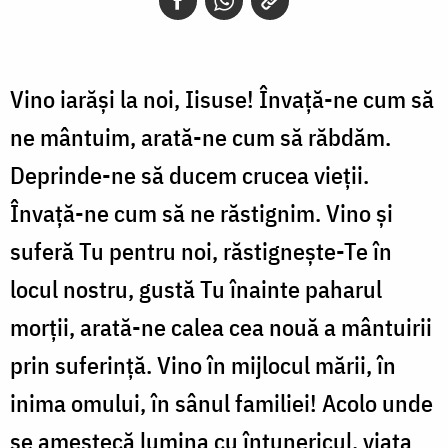
Vino iarăşi la noi, Iisuse! Învață-ne cum să
ne mântuim, arată-ne cum să răbdăm.
Deprinde-ne să ducem crucea vieții.
Învață-ne cum să ne răstignim. Vino şi
suferă Tu pentru noi, răstigneşte-Te în
locul nostru, gustă Tu înainte paharul
morții, arată-ne calea cea nouă a mântuirii
prin suferință. Vino în mijlocul mării, în
inima omului, în sânul familiei! Acolo unde
se amestecă lumina cu întunericul, viața