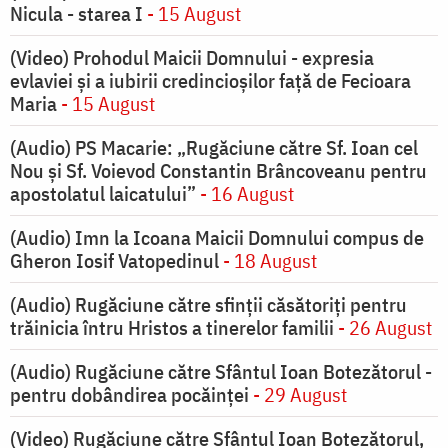
Nicula - starea I
- 15 August
(Video) Prohodul Maicii Domnului - expresia
evlaviei și a iubirii credincioșilor față de Fecioara
Maria
- 15 August
(Audio) PS Macarie: „Rugăciune către Sf. Ioan cel
Nou și Sf. Voievod Constantin Brâncoveanu pentru
apostolatul laicatului”
- 16 August
(Audio) Imn la Icoana Maicii Domnului compus de
Gheron Iosif Vatopedinul
- 18 August
(Audio) Rugăciune către sfinții căsătoriți pentru
trăinicia întru Hristos a tinerelor familii
- 26 August
(Audio) Rugăciune către Sfântul Ioan Botezătorul -
pentru dobândirea pocăinței
- 29 August
(Video) Rugăciune către Sfântul Ioan Botezătorul,