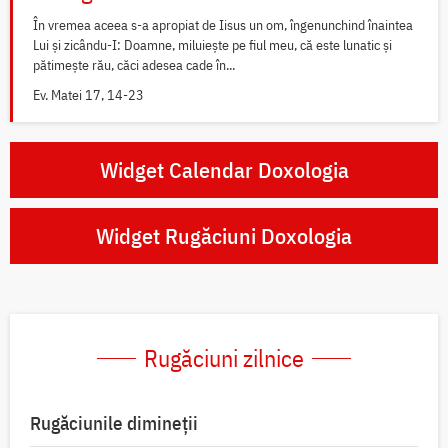
În vremea aceea s-a apropiat de Iisus un om, îngenunchind înaintea
Lui și zicându-I: Doamne, miluiește pe fiul meu, că este lunatic și
pătimește rău, căci adesea cade în...
Ev. Matei 17, 14-23
Widget Calendar Doxologia
Widget Rugăciuni Doxologia
Rugăciuni zilnice
Rugăciunile dimineții