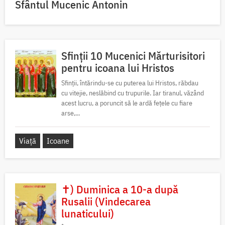
Sfântul Mucenic Antonin
Sfinții 10 Mucenici Mărturisitori
pentru icoana lui Hristos
Sfinții, întărindu-se cu puterea lui Hristos, răbdau
cu vitejie, neslăbind cu trupurile. Iar tiranul, văzând
acest lucru, a poruncit să le ardă fețele cu fiare
arse,...
Viață
Icoane
✝) Duminica a 10-a după
Rusalii (Vindecarea
lunaticului)