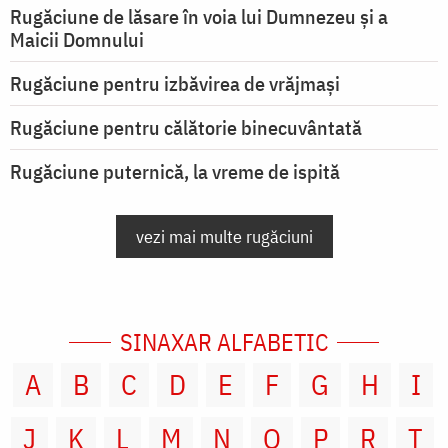
Rugăciune de lăsare în voia lui Dumnezeu şi a
Maicii Domnului
Rugăciune pentru izbăvirea de vrăjmași
Rugăciune pentru călătorie binecuvântată
Rugăciune puternică, la vreme de ispită
vezi mai multe rugăciuni
SINAXAR ALFABETIC
A
B
C
D
E
F
G
H
I
J
K
L
M
N
O
P
R
T