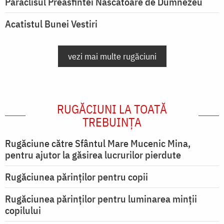
Paraclisul Preasfintei Născătoare de Dumnezeu
Acatistul Bunei Vestiri
vezi mai multe rugăciuni
RUGĂCIUNI LA TOATĂ
TREBUINȚA
Rugăciune către Sfântul Mare Mucenic Mina,
pentru ajutor la găsirea lucrurilor pierdute
Rugăciunea părinților pentru copii
Rugăciunea părinților pentru luminarea minţii
copilului