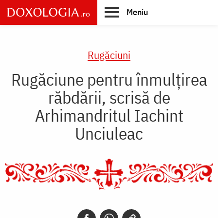
Skip
Meniu
to
main
Main
content
navigation
Rugăciuni
Rugăciune pentru înmulţirea
răbdării, scrisă de
Arhimandritul Iachint
Unciuleac