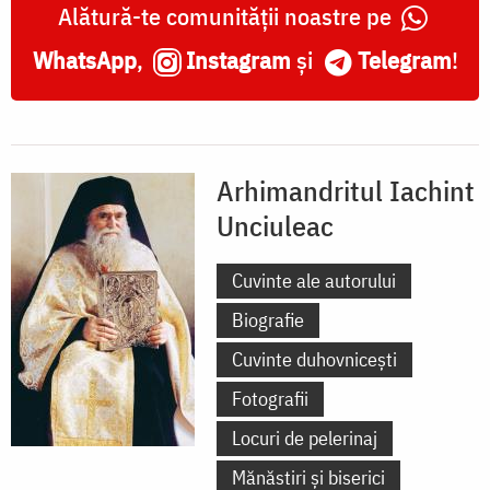
Alătură-te comunității noastre pe
WhatsApp
,
Instagram
și
Telegram
!
Arhimandritul Iachint
Unciuleac
Cuvinte ale autorului
Biografie
Cuvinte duhovnicești
Fotografii
Locuri de pelerinaj
Mănăstiri și biserici