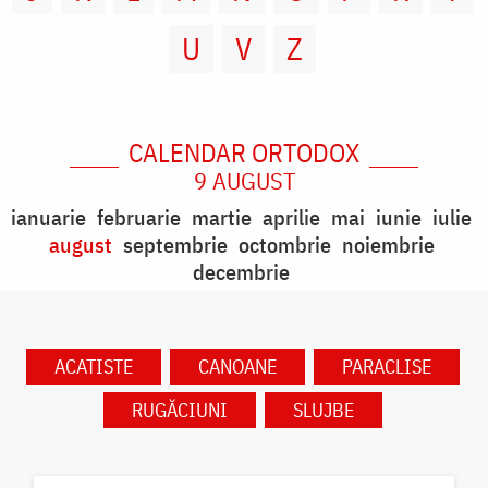
U
V
Z
CALENDAR ORTODOX
9 AUGUST
ianuarie
februarie
martie
aprilie
mai
iunie
iulie
august
septembrie
octombrie
noiembrie
decembrie
ACATISTE
CANOANE
PARACLISE
RUGĂCIUNI
SLUJBE