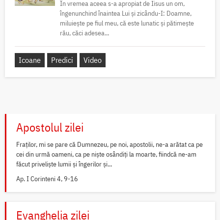
În vremea aceea s-a apropiat de Iisus un om,
îngenunchind înaintea Lui și zicându-I: Doamne,
miluiește pe fiul meu, că este lunatic și pătimește
rău, căci adesea...
Icoane
Predici
Video
Apostolul zilei
Fraților, mi se pare că Dumnezeu, pe noi, apostolii, ne-a arătat ca pe
cei din urmă oameni, ca pe niște osândiți la moarte, fiindcă ne-am
făcut priveliște lumii și îngerilor și...
Ap. I Corinteni 4, 9-16
Evanghelia zilei