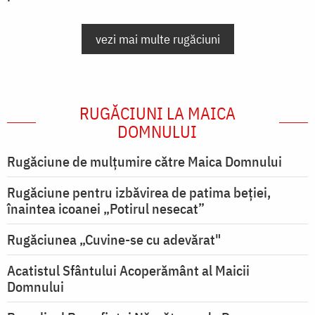
vezi mai multe rugăciuni
RUGĂCIUNI LA MAICA
DOMNULUI
Rugăciune de mulţumire către Maica Domnului
Rugăciune pentru izbăvirea de patima beției,
înaintea icoanei „Potirul nesecat”
Rugăciunea „Cuvine-se cu adevărat"
Acatistul Sfântului Acoperământ al Maicii
Domnului