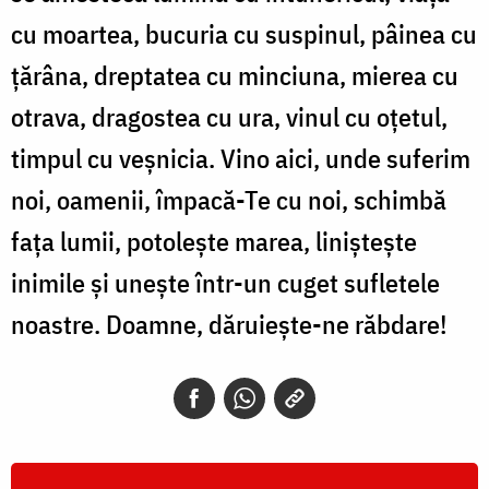
cu moartea, bucuria cu suspinul, pâinea cu
țărâna, dreptatea cu minciuna, mierea cu
otrava, dragostea cu ura, vinul cu oțetul,
timpul cu veşnicia. Vino aici, unde suferim
noi, oamenii, împacă-Te cu noi, schimbă
faţa lumii, potoleşte marea, linişteşte
inimile şi uneşte într-un cuget sufletele
noastre. Doamne, dăruiește-ne răbdare!