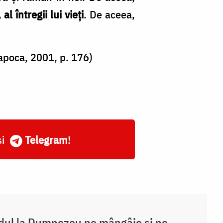
l întregii lui vieți
. De aceea,
apoca, 2001, p. 176)
și
Telegram
!
ul la Dumnezeu ne mângâie și ne