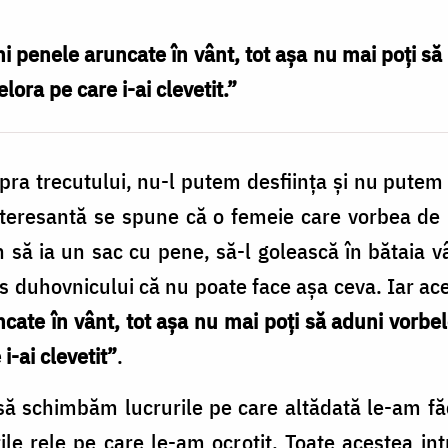
 penele aruncate în vânt, tot așa nu mai poți să 
lora pe care i-ai clevetit.”
ra trecutului, nu-l putem desființa și nu putem 
interesantă se spune că o femeie care vorbea de
n să ia un sac cu pene, să-l golească în bătaia v
s duhovnicului că nu poate face așa ceva. Iar ac
cate în vânt, tot așa nu mai poți să aduni vorbele
i-ai clevetit”
.
ă schimbăm lucrurile pe care altădată le-am făcu
le rele pe care le-am ocrotit. Toate acestea in