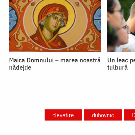
Maica Domnului – marea noastră
Un leac p
nădejde
tulbură
clevetire
duhovnic