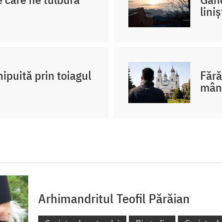
lini
ipuită prin toiagul
Fără
mân
Arhimandritul Teofil Părăian