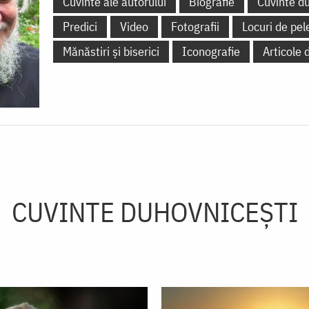
Cuvinte ale autorului
Biografie
Cuvinte d
Predici
Video
Fotografii
Locuri de pel
Mănăstiri și biserici
Iconografie
Articole 
CUVINTE DUHOVNICEȘTI