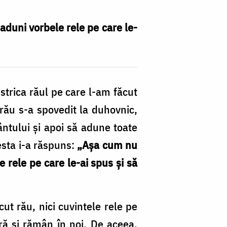
aduni vorbele rele pe care le-
strica răul pe care l-am făcut
 rău s-a spovedit la duhovnic,
ântului și apoi să adune toate
esta i-a răspuns:
„Așa cum nu
 rele pe care le-ai spus și să
t rău, nici cuvintele rele pe
tră și rămân în noi. De aceea,