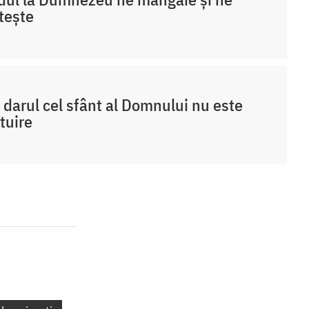
ștește
 darul cel sfânt al Domnului nu este
tuire