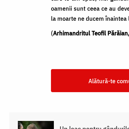
oamenii sunt ceea ce au deven
la moarte ne ducem înaintea 
(
Arhimandritul Teofil Părăian
Alătură-te comu
Un leac pentru gânduril