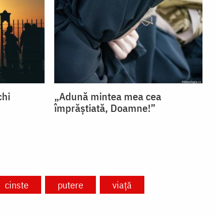
chi
„Adună mintea mea cea
împrăștiată, Doamne!”
cinste
putere
viață