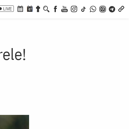
LIVE
07
rele!