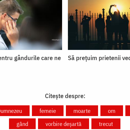
entru gândurile care ne
Să prețuim prietenii ve
Citește despre:
Dumnezeu
femeie
moarte
om
gând
vorbire deșartă
trecut