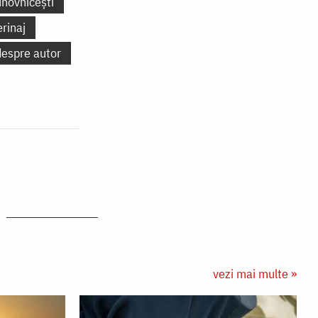
uhovnicești
erinaj
despre autor
vezi mai multe »