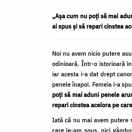
Cojocariu
„Așa cum nu poți să mai aduni
ai spus și să repari cinstea ace
Noi nu avem nicio putere asup
odinioară. Într-o istorioară 
iar acesta i-a dat drept cano
penele înapoi. Femeia i-a spu
poți să mai aduni penele arun
repari cinstea acelora pe care 
Iată că nu mai avem putere s
care le-am spus, nici gânduri