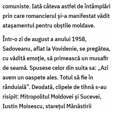
comuniste. Iată câteva astfel de întâmplări
prin care romancierul și-a manifestat vădit
atașamentul pentru obştile moldave.
Într-o zi de august a anului 1958,
Sadoveanu, aflat la Vovidenie, se pregătea,
cu vădită emoţie, să primească un musafir
de seamă. Spusese celor din suita sa: „Azi
avem un oaspete ales. Totul să fie în
rânduială”. Deodată, clipele de tihnă s-au
risipit: Mitropolitul Moldovei şi Sucevei,
Iustin Moisescu, starețul Mănăstirii