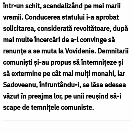
şi
într-un schit, scandalizând pe mai marii
Casă
vremii. Conducerea statului i-a aprobat
Memorială
solicitarea, considerată revoltătoare, după
a
mai multe încercări de a-l convinge să
Mitropolitului
renunțe a se muta la Vovidenie. Demnitarii
Visarion
comuniști și-au propus să întemnițeze și
Puiu
să extermine pe cât mai mulți monahi, iar
Sadoveanu, înfruntându-i, se lăsa adesea
văzut în preajma lor, pe unii reușind să-i
scape de temnițele comuniste.