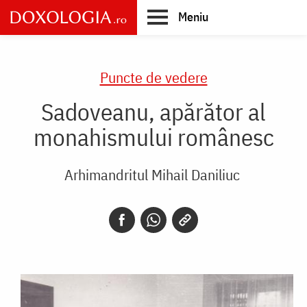
Skip
Meniu
to
main
Main
content
navigation
Puncte de vedere
Sadoveanu, apărător al
monahismului românesc
Arhimandritul Mihail Daniliuc