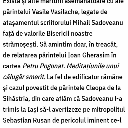
Există şi alte mărturii asemănătoare cu ale
părintelui Vasile Vasilache, legate de
ataşamentul scriitorului Mihail Sadoveanu
faţă de valorile Bisericii noastre
strămoşeşti. Să amintim doar, în treacăt,
de relatarea părintelui Ioan Gherasim în
cartea
Petru Pogonat. Meditaţiunile unui
călugăr smerit.
La fel de edificator rămâne
şi cazul povestit de părintele Cleopa de la
Sihăstria, din care aflăm că Sadoveanu l-a
trimis la Iaşi să-l avertizeze pe mitropolitul
Sebastian Rusan de pericolul iminent ce-l