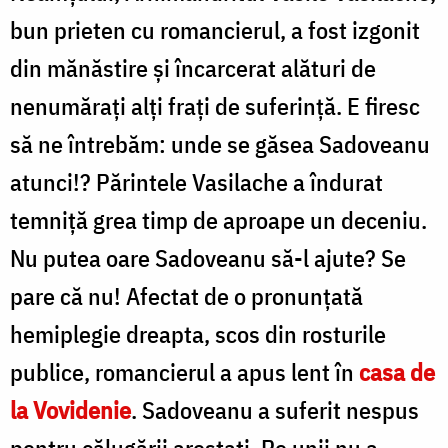
bun prieten cu romancierul, a fost izgonit
din mănăstire şi încarcerat alături de
nenumăraţi alţi fraţi de suferinţă. E firesc
să ne întrebăm: unde se găsea Sadoveanu
atunci!? Părintele Vasilache a îndurat
temniţă grea timp de aproape un deceniu.
Nu putea oare Sadoveanu să-l ajute? Se
pare că nu! Afectat de o pronunţată
hemiplegie dreapta, scos din rosturile
publice, romancierul a apus lent în
casa de
la Vovidenie
. Sadoveanu a suferit nespus
pentru călugării arestaţi. Pe unii nu a