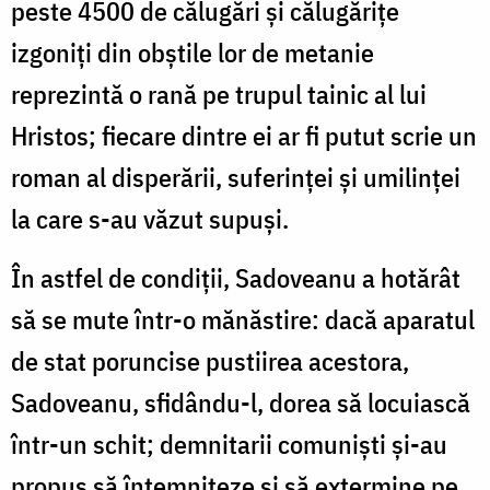
peste 4500 de călugări și călugărițe
izgoniți din obştile lor de metanie
reprezintă o rană pe trupul tainic al lui
Hristos; fiecare dintre ei ar fi putut scrie un
roman al disperării, suferinței și umilinței
la care s-au văzut supuși.
În astfel de condiții, Sadoveanu a hotărât
să se mute într-o mănăstire: dacă aparatul
de stat poruncise pustiirea acestora,
Sadoveanu, sfidându-l, dorea să locuiască
într-un schit; demnitarii comuniști și-au
propus să întemnițeze și să extermine pe