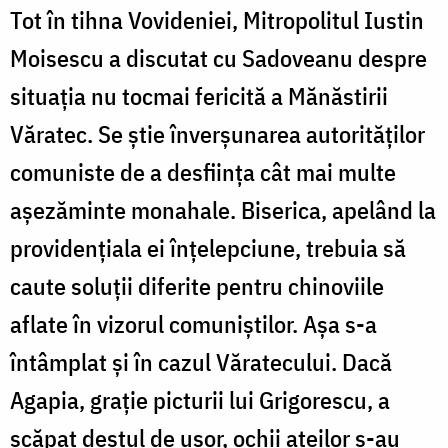
Tot în tihna Vovideniei, Mitropolitul Iustin
Moisescu a discutat cu Sadoveanu despre
situația nu tocmai fericită a Mănăstirii
Văratec. Se ştie înverşunarea autorităţilor
comuniste de a desfiinţa cât mai multe
aşezăminte monahale. Biserica, apelând la
providențiala ei înțelepciune, trebuia să
caute soluţii diferite pentru chinoviile
aflate în vizorul comuniștilor. Așa s-a
întâmplat şi în cazul Văratecului. Dacă
Agapia, graţie picturii lui Grigorescu, a
scăpat destul de ușor, ochii ateilor s-au