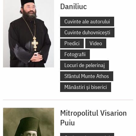
Daniliuc
Cuvinte ale autorului
Cuvinte duhovnicești
Predici
Video
Fotografii
Locuri de pelerinaj
Sfântul Munte Athos
Mănăstiri și biserici
Mitropolitul Visarion
Puiu