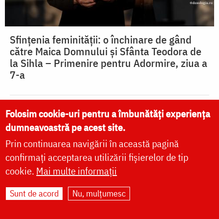
Sfințenia feminității: o închinare de gând
către Maica Domnului și Sfânta Teodora de
la Sihla – Primenire pentru Adormire, ziua a
7-a
Folosim cookie-uri pentru a îmbunătăți experiența
Vremelnica sexualitate și
dumneavoastră pe acest site.
rostul ei (I)
Prin continuarea navigării în această pagină
confirmați acceptarea utilizării fișierelor de tip
cookie.
Mai multe informații
Sunt de acord
Nu, mulțumesc
Sărbătorile lunii august,