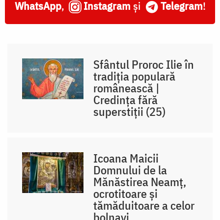
WhatsApp
,
Instagram
și
Telegram
!
Sfântul Proroc Ilie în
tradiția populară
românească |
Credința fără
superstiții (25)
Icoana Maicii
Domnului de la
Mănăstirea Neamț,
ocrotitoare și
tămăduitoare a celor
bolnavi