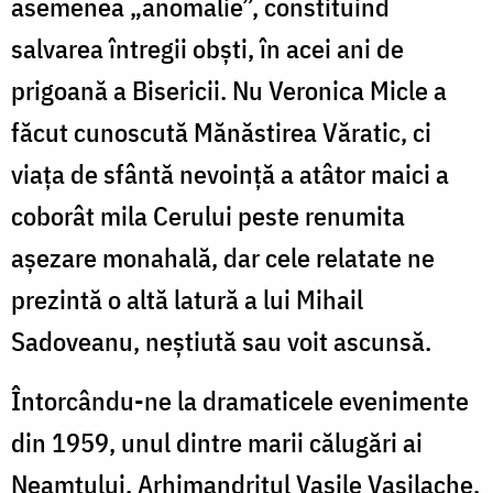
asemenea „anomalie”, constituind
salvarea întregii obşti, în acei ani de
prigoană a Bisericii. Nu Veronica Micle a
făcut cunoscută Mănăstirea Văratic, ci
viața de sfântă nevoinţă a atâtor maici a
coborât mila Cerului peste renumita
așezare monahală, dar cele relatate ne
prezintă o altă latură a lui Mihail
Sadoveanu, neștiută sau voit ascunsă.
Întorcându-ne la dramaticele evenimente
din 1959, unul dintre marii călugări ai
Neamțului, Arhimandritul Vasile Vasilache,