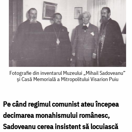
Fotografie
Fotografie din inventarul Muzeului „Mihail Sadoveanu”
şi Casă Memorială a Mitropolitului Visarion Puiu
din
inventarul
Muzeului
Pe când regimul comunist ateu începea
„Mihail
decimarea monahismului românesc,
Sadoveanu”
Sadoveanu cerea insistent să locuiască