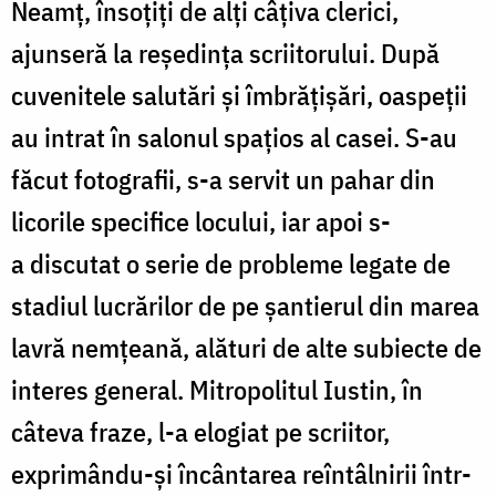
Neamţ, însoţiţi de alţi câţiva clerici,
ajunseră la reședința scriitorului. După
cuvenitele salutări şi îmbrăţişări, oaspeții
au intrat în salonul spaţios al casei. S-au
făcut fotografii, s-a servit un pahar din
licorile specifice locului, iar apoi s-
a discutat o serie de probleme legate de
stadiul lucrărilor de pe şantierul din marea
lavră nemțeană, alături de alte subiecte de
interes general. Mitropolitul Iustin, în
câteva fraze, l-a elogiat pe scriitor,
exprimându-şi încântarea reîntâlnirii într-