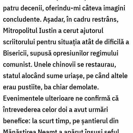
patru decenii, oferindu-mi câteva imagini
concludente. Așadar, în cadru restrâns,
Mitropolitul Iustin a cerut ajutorul
scriitorului pentru situaţia atât de dificilă a
Bisericii, supusă opresiunilor regimului
comunist. Unele chinovii se restaurau,
statul alocând sume uriașe, pe când altele
erau pustiite, ba chiar demolate.
Evenimentele ulterioare ne confirmă că
întrevederea celor doi a avut urmări
benefice: la scurt timp, pe şantierul din
Mănăstirea Neamţ a apărut însuşi şeful