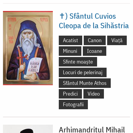
✝) Sfântul Cuvios
Cleopa de la Sihăstria
Acatist
Canon
Viață
Minuni
Icoane
Sfinte moaște
Locuri de pelerinaj
Sfântul Munte Athos
Predici
Video
Fotografii
Arhimandritul Mihail