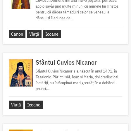
Cuviosul Dometie intrând într-o peșteră, petrecea
acolo săvârșind multe minuni cu numele lui Hristos,
pentru că dădea tămăduiri celor ce veneau la
dânsul și îi aducea de...
Canon
Viață
Icoane
Sfântul Cuvios Nicanor
Sfântul Cuvios Nicanor s-a născut în anul 1491, în
Tesalonic. Părinții săi, Ioan și Maria, doi credincioși
înstăriți, au întâmpinat mari greutăți în a dobândi
prunci....
Viață
Icoane