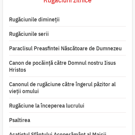
Rugăciunile dimineții
Rugăciunile serii
Paraclisul Preasfintei Născătoare de Dumnezeu
Canon de pocăință către Domnul nostru Iisus
Hristos
Canonul de rugăciune către îngerul păzitor al
vieții omului
Rugăciune la începerea lucrului
Psaltirea
Acatistul Sfântului Acoperământ al Maicii