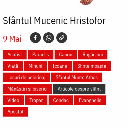
Sfântul Mucenic Hristofor
9 Mai
Acatist
Paraclis
Canon
Rugăciuni
Viață
Minuni
Icoane
Sfinte moaște
Locuri de pelerinaj
Sfântul Munte Athos
Mănăstiri și biserici
Articole despre sfânt
Video
Tropar
Condac
Evanghelie
Apostol