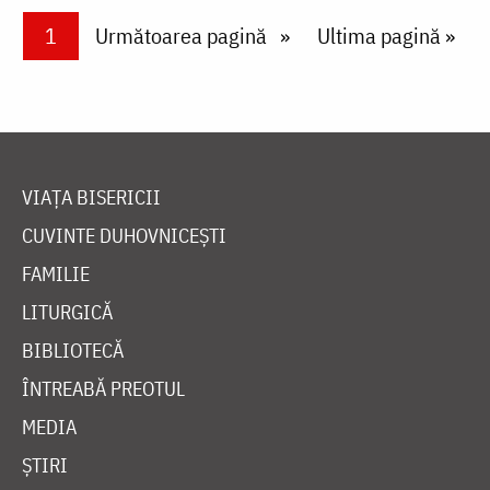
Paginare
Current page
1
Next page
Următoarea pagină
Last page
Ultima pagină »
VIAȚA BISERICII
CUVINTE DUHOVNICEȘTI
FAMILIE
LITURGICĂ
BIBLIOTECĂ
ÎNTREABĂ PREOTUL
MEDIA
ȘTIRI