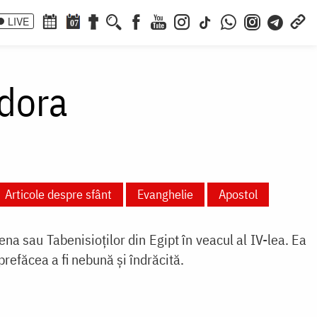
LIVE
07
idora
Articole despre sfânt
Evanghelie
Apostol
a sau Tabenisioților din Egipt în veacul al IV-lea. Ea
prefăcea a fi nebună și îndrăcită.