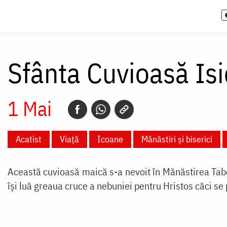
Sfânta Cuvioasă Is
1 Mai
Acatist
Viață
Icoane
Mănăstiri și biserici
Această cuvioasă maică s-a nevoit în Mănăstirea Taben
își luă greaua cruce a nebuniei pentru Hristos căci se 