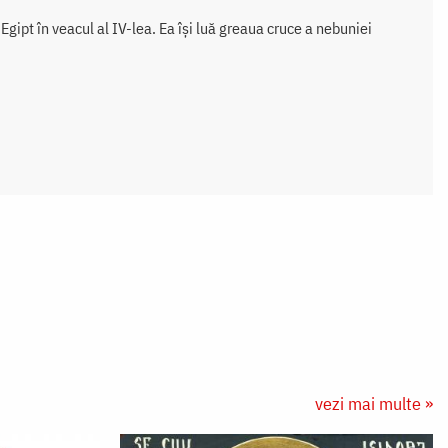
ipt în veacul al IV-lea. Ea își luă greaua cruce a nebuniei
vezi mai multe »