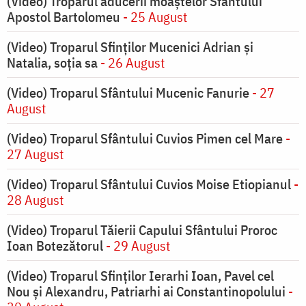
(Video) Troparul aducerii moaștelor Sfântului
Apostol Bartolomeu
- 25 August
(Video) Troparul Sfinților Mucenici Adrian și
Natalia, soția sa
- 26 August
(Video) Troparul Sfântului Mucenic Fanurie
- 27
August
(Video) Troparul Sfântului Cuvios Pimen cel Mare
-
27 August
(Video) Troparul Sfântului Cuvios Moise Etiopianul
-
28 August
(Video) Troparul Tăierii Capului Sfântului Proroc
Ioan Botezătorul
- 29 August
(Video) Troparul Sfinților Ierarhi Ioan, Pavel cel
Nou și Alexandru, Patriarhi ai Constantinopolului
-