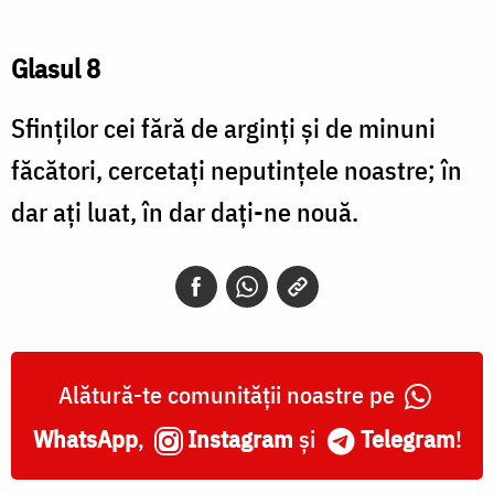
Glasul 8
Sfinţilor cei fără de arginţi şi de minuni
făcători, cercetaţi neputinţele noastre; în
dar aţi luat, în dar daţi-ne nouă.
Alătură-te comunității noastre pe
WhatsApp
,
Instagram
și
Telegram
!