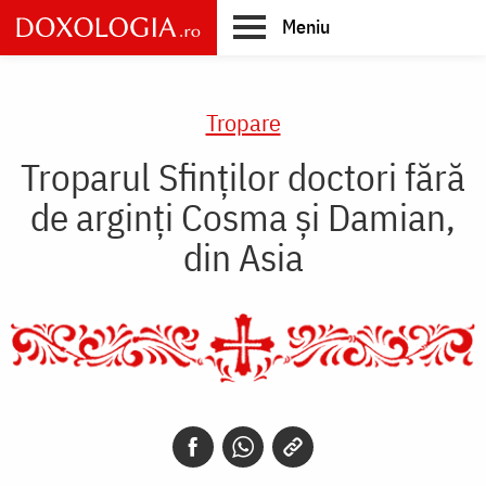
Skip
Meniu
to
main
Main
content
navigation
Tropare
Troparul Sfinţilor doctori fără
de arginţi Cosma şi Damian,
din Asia