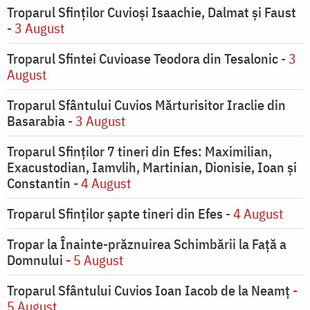
Troparul Sfinţilor Cuvioşi Isaachie, Dalmat şi Faust
- 3 August
Troparul Sfintei Cuvioase Teodora din Tesalonic
- 3
August
Troparul Sfântului Cuvios Mărturisitor Iraclie din
Basarabia
- 3 August
Troparul Sfinţilor 7 tineri din Efes: Maximilian,
Exacustodian, Iamvlih, Martinian, Dionisie, Ioan şi
Constantin
- 4 August
Troparul Sfinţilor şapte tineri din Efes
- 4 August
Tropar la Înainte-prăznuirea Schimbării la Faţă a
Domnului
- 5 August
Troparul Sfântului Cuvios Ioan Iacob de la Neamț
-
5 August