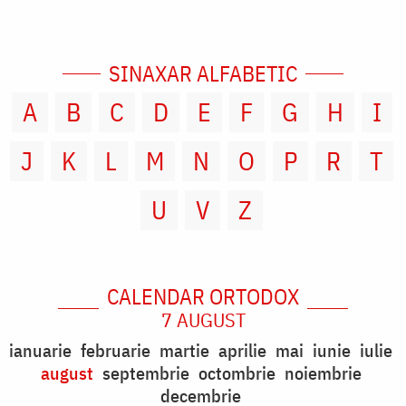
SINAXAR ALFABETIC
A
B
C
D
E
F
G
H
I
J
K
L
M
N
O
P
R
T
U
V
Z
CALENDAR ORTODOX
7 AUGUST
ianuarie
februarie
martie
aprilie
mai
iunie
iulie
august
septembrie
octombrie
noiembrie
decembrie