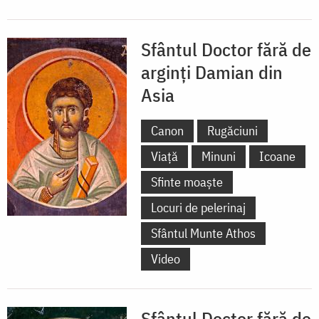
Sfântul Doctor fără de
arginți Damian din
Asia
Canon
Rugăciuni
Viață
Minuni
Icoane
Sfinte moaște
Locuri de pelerinaj
Sfântul Munte Athos
Video
Sfântul Doctor fără de