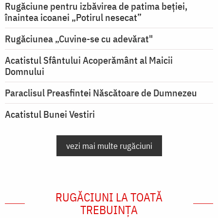
Rugăciune pentru izbăvirea de patima beției,
înaintea icoanei „Potirul nesecat”
Rugăciunea „Cuvine-se cu adevărat"
Acatistul Sfântului Acoperământ al Maicii
Domnului
Paraclisul Preasfintei Născătoare de Dumnezeu
Acatistul Bunei Vestiri
vezi mai multe rugăciuni
RUGĂCIUNI LA TOATĂ
TREBUINȚA