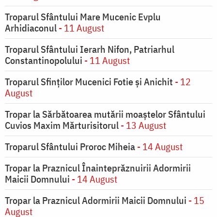
Troparul Sfântului Mare Mucenic Evplu
Arhidiaconul
- 11 August
Troparul Sfântului Ierarh Nifon, Patriarhul
Constantinopolului
- 11 August
Troparul Sfinţilor Mucenici Fotie şi Anichit
- 12
August
Tropar la Sărbătoarea mutării moaştelor Sfântului
Cuvios Maxim Mărturisitorul
- 13 August
Troparul Sfântului Proroc Miheia
- 14 August
Tropar la Praznicul Înainteprăznuirii Adormirii
Maicii Domnului
- 14 August
Tropar la Praznicul Adormirii Maicii Domnului
- 15
August