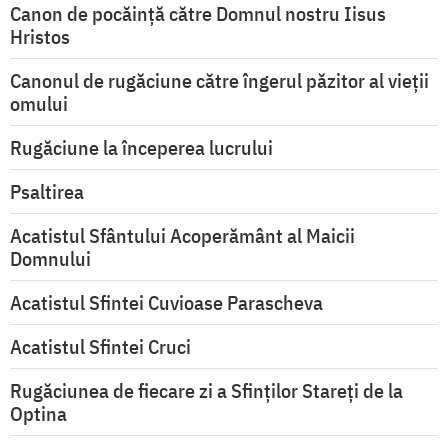
Canon de pocăință către Domnul nostru Iisus
Hristos
Canonul de rugăciune către îngerul păzitor al vieții
omului
Rugăciune la începerea lucrului
Psaltirea
Acatistul Sfântului Acoperământ al Maicii
Domnului
Acatistul Sfintei Cuvioase Parascheva
Acatistul Sfintei Cruci
Rugăciunea de fiecare zi a Sfinților Stareți de la
Optina