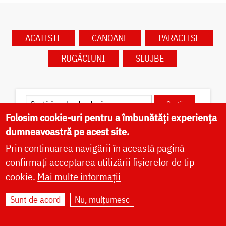
ACATISTE
CANOANE
PARACLISE
RUGĂCIUNI
SLUJBE
Folosim cookie-uri pentru a îmbunătăți experiența
Caută în calendar după dată
dumneavoastră pe acest site.
Prin continuarea navigării în această pagină
confirmați acceptarea utilizării fișierelor de tip
cookie.
Mai multe informații
✝) Sfântul Cuvios Pafnutie –
Sunt de acord
Nu, mulțumesc
Pârvu Zugravul
Sfântul Cuvios Pafnutie, vestit iconar cunoscut cu