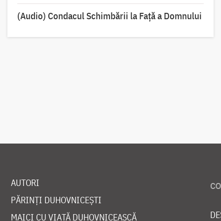
(Audio) Condacul Schimbării la Față a Domnului
AUTORI
PĂRINȚI DUHOVNICEȘTI
DE
MAICI CU VIAȚĂ DUHOVNICEASCĂ