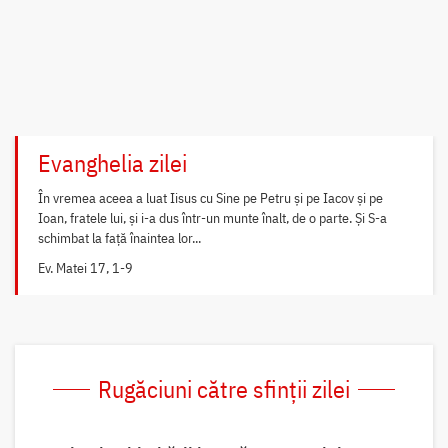
Evanghelia zilei
În vremea aceea a luat Iisus cu Sine pe Petru și pe Iacov și pe
Ioan, fratele lui, și i-a dus într-un munte înalt, de o parte. Și S-a
schimbat la față înaintea lor...
Ev. Matei 17, 1-9
Rugăciuni către sfinții zilei