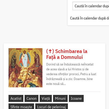
Caută în calendar după d
(✝) Schimbarea la
Față a Domnului
Dorind să se îndulcească neîncetat
de acea slavă a lui Hristos și de
vederea sfinților proroci, Petru a luat
îndrăzneală și a zis: Doamne, bine
este nouă să...
Acatist
Canon
Viață
Minuni
Icoane
Sfinte moaște
Locuri de pelerinaj