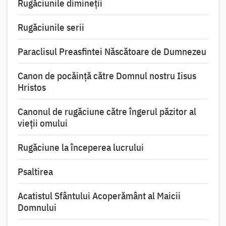
Rugăciunile dimineții
Rugăciunile serii
Paraclisul Preasfintei Născătoare de Dumnezeu
Canon de pocăință către Domnul nostru Iisus
Hristos
Canonul de rugăciune către îngerul păzitor al
vieții omului
Rugăciune la începerea lucrului
Psaltirea
Acatistul Sfântului Acoperământ al Maicii
Domnului