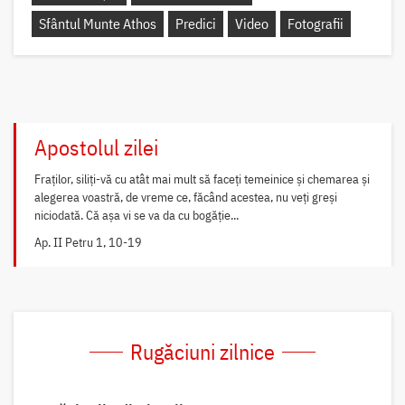
Sfântul Munte Athos
Predici
Video
Fotografii
Apostolul zilei
Fraților, siliți-vă cu atât mai mult să faceți temeinice și chemarea și
alegerea voastră, de vreme ce, făcând acestea, nu veți greși
niciodată. Că așa vi se va da cu bogăție...
Ap. II Petru 1, 10-19
Rugăciuni zilnice