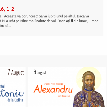
16, 1-2
i: Aceasta vă poruncesc: Să vă iubiți unul pe altul. Dacă vă
că M-a urât pe Mine mai înainte de voi. Dacă ați fi din lume, lumea
tru că...