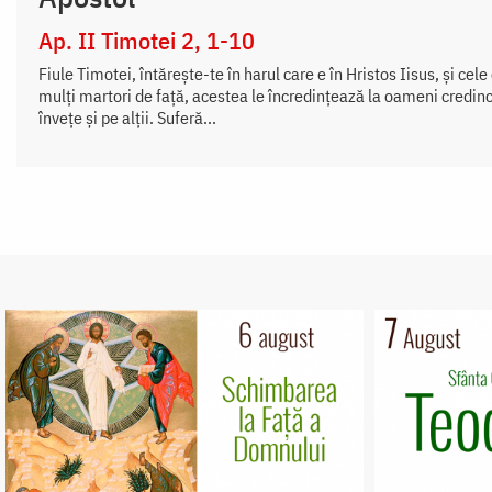
Ap. II Timotei 2, 1-10
Fiule Timotei, întăreşte-te în harul care e în Hristos Iisus, şi cele
mulţi martori de faţă, acestea le încredinţează la oameni credincio
înveţe şi pe alţii. Suferă...