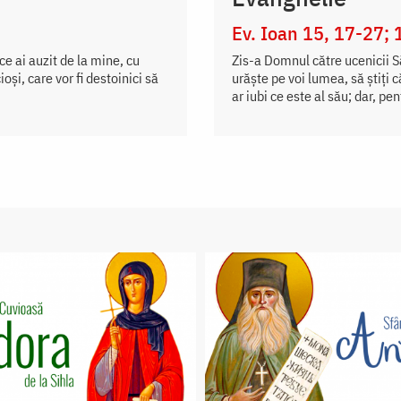
Ev. Ioan 15, 17-27; 
 ce ai auzit de la mine, cu
Zis-a Domnul către ucenicii Să
şi, care vor fi destoinici să
urăște pe voi lumea, să știți 
ar iubi ce este al său; dar, pen