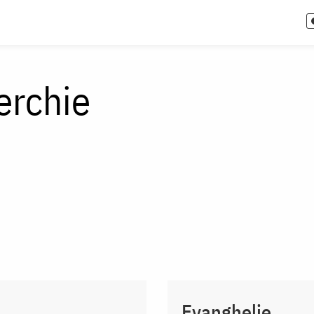
erchie
Evanghelie