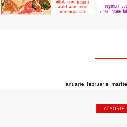
ianuarie
februarie
martie
ACATISTE