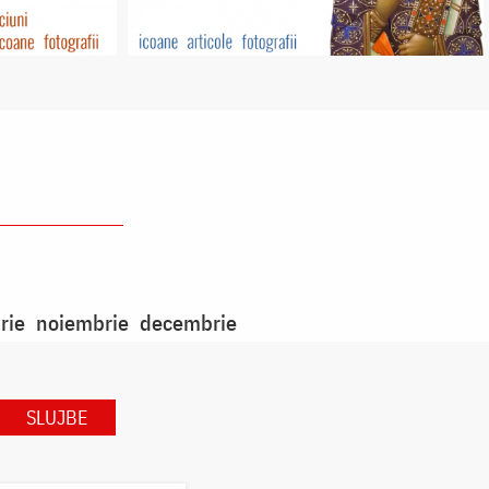
rie
noiembrie
decembrie
SLUJBE