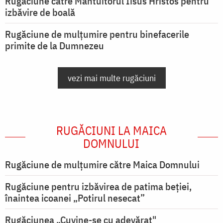
Rugăciune către Mântuitorul Iisus Hristos pentru
izbăvire de boală
Rugăciune de mulțumire pentru binefacerile
primite de la Dumnezeu
vezi mai multe rugăciuni
RUGĂCIUNI LA MAICA
DOMNULUI
Rugăciune de mulţumire către Maica Domnului
Rugăciune pentru izbăvirea de patima beției,
înaintea icoanei „Potirul nesecat”
Rugăciunea „Cuvine-se cu adevărat"