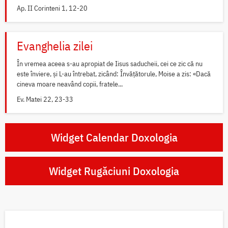
Ap. II Corinteni 1, 12-20
Evanghelia zilei
În vremea aceea s-au apropiat de Iisus saducheii, cei ce zic că nu
este înviere, și L-au întrebat, zicând: Învățătorule, Moise a zis: «Dacă
cineva moare neavând copii, fratele...
Ev. Matei 22, 23-33
Widget Calendar Doxologia
Widget Rugăciuni Doxologia