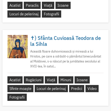
Acatist
Paraclis
Viață
Icoane
Locuri de pelerinaj
Fotografii
✝) Sfânta Cuvioasă Teodora de
la Sihla
Această floare duhovnicească și mireasă a lui
Hristos, pe care a odrăslit-o pământul binecuvântat
al Moldovei, s-a născut pe la jumătatea secolului al
XVII-lea, în satul...
Acatist
Rugăciuni
Viață
Minuni
Icoane
Sfinte moaște
Locuri de pelerinaj
Predici
Video
Fotografii