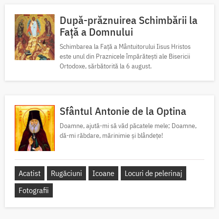
După-prăznuirea Schimbării la
Față a Domnului
Schimbarea la Față a Mântuitorului Iisus Hristos
este unul din Praznicele împărătești ale Bisericii
Ortodoxe, sărbătorită la 6 august.
Sfântul Antonie de la Optina
Doamne, ajută-mi să văd păcatele mele; Doamne,
dă-mi răbdare, mărinimie şi blândeţe!
Acatist
Rugăciuni
Icoane
Locuri de pelerinaj
Fotografii