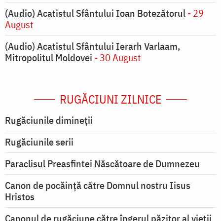
(Audio) Acatistul Sfântului Ioan Botezătorul
- 29
August
(Audio) Acatistul Sfântului Ierarh Varlaam,
Mitropolitul Moldovei
- 30 August
RUGĂCIUNI ZILNICE
Rugăciunile dimineții
Rugăciunile serii
Paraclisul Preasfintei Născătoare de Dumnezeu
Canon de pocăință către Domnul nostru Iisus
Hristos
Canonul de rugăciune către îngerul păzitor al vieții