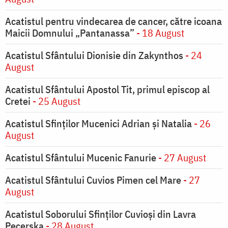
Acatistul pentru vindecarea de cancer, către icoana
Maicii Domnului „Pantanassa”
- 18 August
Acatistul Sfântului Dionisie din Zakynthos
- 24
August
Acatistul Sfântului Apostol Tit, primul episcop al
Cretei
- 25 August
Acatistul Sfinților Mucenici Adrian și Natalia
- 26
August
Acatistul Sfântului Mucenic Fanurie
- 27 August
Acatistul Sfântului Cuvios Pimen cel Mare
- 27
August
Acatistul Soborului Sfinților Cuvioși din Lavra
Pecerska
- 28 August