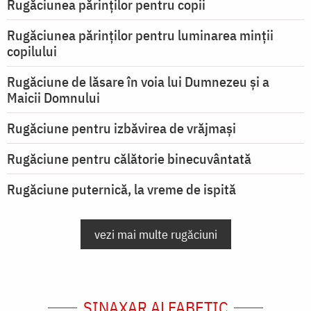
Rugăciunea părinților pentru copii
Rugăciunea părinților pentru luminarea minţii
copilului
Rugăciune de lăsare în voia lui Dumnezeu şi a
Maicii Domnului
Rugăciune pentru izbăvirea de vrăjmași
Rugăciune pentru călătorie binecuvântată
Rugăciune puternică, la vreme de ispită
vezi mai multe rugăciuni
SINAXAR ALFABETIC