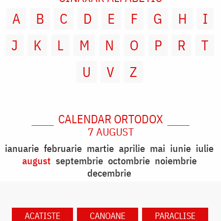
A
B
C
D
E
F
G
H
I
J
K
L
M
N
O
P
R
T
U
V
Z
CALENDAR ORTODOX
7 AUGUST
ianuarie
februarie
martie
aprilie
mai
iunie
iulie
august
septembrie
octombrie
noiembrie
decembrie
ACATISTE
CANOANE
PARACLISE