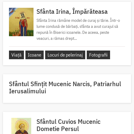
Sfânta Irina, Împărăteasa
Sfânta Irina rămâne model de curaj și tărie. Într-o
lume condusă de bărbați, sfânta a avut curajul să
repună în Biserici icoanele. De aceea, peste
veacuri, a rămas drept...
Viață
Icoane
Locuri de pelerinaj
Fotografii
Sfântul Sfinţit Mucenic Narcis, Patriarhul
Ierusalimului
Sfântul Cuvios Mucenic
Dometie Persul