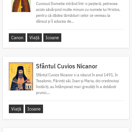
Cuviosul Dometie intrând într-o peșteră, petrecea
acolo săvârșind multe minuni cu numele lui Hristos,
pentru că dădea tămăduiri celor ce veneau la
dânsul și îi aducea de...
Canon
Viață
Icoane
Sfântul Cuvios Nicanor
Sfântul Cuvios Nicanor s-a născut în anul 1491, în
Tesalonic. Părinții săi, Ioan și Maria, doi credincioși
înstăriți, au întâmpinat mari greutăți în a dobândi
prunci....
Viață
Icoane