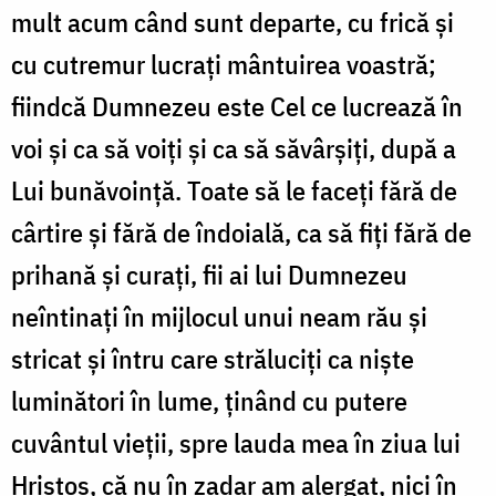
mult acum când sunt departe, cu frică și
cu cutremur lucrați mântuirea voastră;
fiindcă Dumnezeu este Cel ce lucrează în
voi și ca să voiți și ca să săvârșiți, după a
Lui bunăvoință. Toate să le faceți fără de
cârtire și fără de îndoială, ca să fiți fără de
prihană și curați, fii ai lui Dumnezeu
neîntinați în mijlocul unui neam rău și
stricat și întru care străluciți ca niște
luminători în lume, ținând cu putere
cuvântul vieții, spre lauda mea în ziua lui
Hristos, că nu în zadar am alergat, nici în