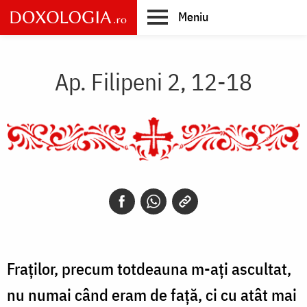
Skip
Meniu
to
main
Main
content
navigation
Ap. Filipeni 2, 12-18
Fraților, precum totdeauna m-ați ascultat,
nu numai când eram de față, ci cu atât mai