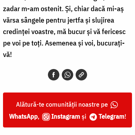
zadar m-am ostenit. Și, chiar dacă mi-aș
vărsa sângele pentru jertfa și slujirea
credinței voastre, mă bucur și vă fericesc
pe voi pe toți. Asemenea și voi, bucurați-
vă!
Alătură-te comunității noastre pe
WhatsApp
,
Instagram
și
Telegram
!