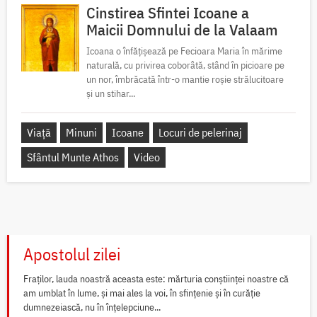
Cinstirea Sfintei Icoane a
Maicii Domnului de la Valaam
Icoana o înfățișează pe Fecioara Maria în mărime
naturală, cu privirea coborâtă, stând în picioare pe
un nor, îmbrăcată într-o mantie roșie strălucitoare
și un stihar...
Viață
Minuni
Icoane
Locuri de pelerinaj
Sfântul Munte Athos
Video
Apostolul zilei
Fraților, lauda noastră aceasta este: mărturia conștiinței noastre că
am umblat în lume, și mai ales la voi, în sfințenie și în curăție
dumnezeiască, nu în înțelepciune...