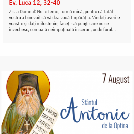
Ev. Luca 12, 32-40
Zis-a Domnul: Nu te teme, turmă mică, pentru că Tatăl
vostru a binevoit să vă dea vouă Împărăția. Vindeți averile
voastre și dați milostenie; faceți-vă pungi care nu se
învechesc, comoară neîmpuținată în ceruri, unde furul...