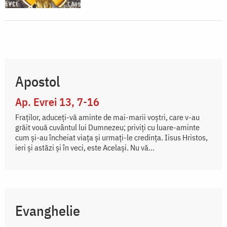
Apostol
Ap. Evrei 13, 7-16
Fraţilor, aduceţi-vă aminte de mai-marii voştri, care v-au
grăit vouă cuvântul lui Dumnezeu; priviţi cu luare-aminte
cum şi-au încheiat viaţa şi urmaţi-le credinţa. Iisus Hristos,
ieri şi astăzi şi în veci, este Acelaşi. Nu vă...
Evanghelie