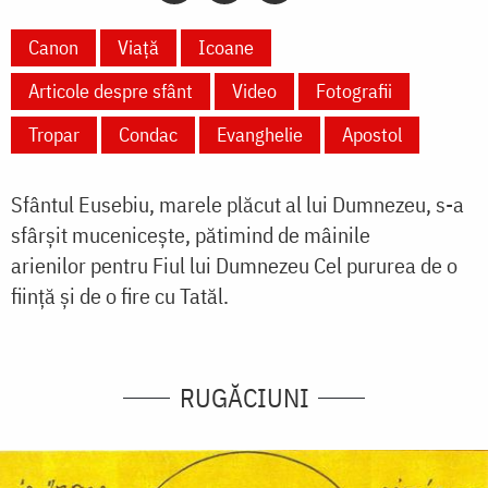
Canon
Viață
Icoane
Articole despre sfânt
Video
Fotografii
Tropar
Condac
Evanghelie
Apostol
Sfântul Eusebiu, marele plăcut al lui Dumnezeu, s-a
sfârșit mucenicește, pătimind de mâinile
arienilor pentru Fiul lui Dumnezeu Cel pururea de o
ființă și de o fire cu Tatăl.
RUGĂCIUNI