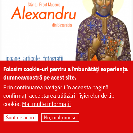
Folosim cookie-uri pentru a îmbunătăți experiența
dumneavoastră pe acest site.
Prin continuarea navigării în această pagină
confirmați acceptarea utilizării fișierelor de tip
cookie.
Mai multe informații
Sunt de acord
Nu, mulțumesc