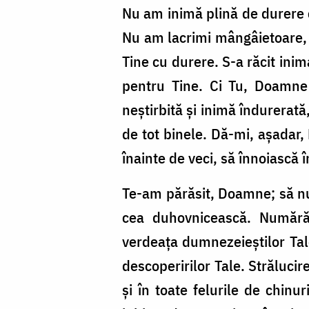
Nu am inimă plină de durere ca
Nu am lacrimi mângâie­toa­re,
Tine cu durere. S-a răcit inim
pentru Tine. Ci Tu, Doamne Ii
neștirbită și inimă îndu­rerată
de tot binele. Dă-mi, așadar,
înainte de veci, să înnoiască î
Te-am părăsit, Doam­ne; să nu
cea duhov­nicească. Numără
verdeața dumnezeieștilor Tale 
descoperiri­lor Tale. Strălu­c
și în toate felurile de chinu