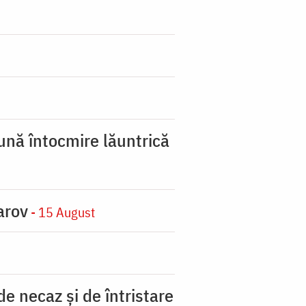
ună întocmire lăuntrică
arov
- 15 August
 necaz şi de întristare