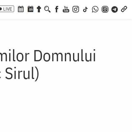
LIVE
09
milor Domnului
 Sirul)