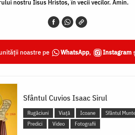
lui nos­tru Iisus Hristos, în vecii vecilor. Amin.
nității noastre pe
WhatsApp
,
Instagram
Sfântul Cuvios Isaac Sirul
Rugăciuni
Viață
Icoane
Sfântul Munt
Predici
Video
Fotografii