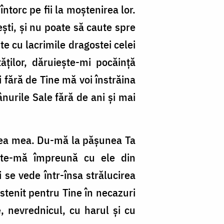
torc pe fii la moște­nirea lor.
ști, și nu poate să caute spre
e cu lacrimile dra­gostei celei
ăților, dă­ruiește-mi pocăință
i fără de Tine mă voi în­străina
nurile Sale fără de ani și mai
tarea mea. Du-mă la pășunea Ta
ește-mă împreună cu ele din
 se vede într-însa strălu­cirea
stenit pentru Tine în ne­cazuri
e, nevrednicul, cu harul și cu