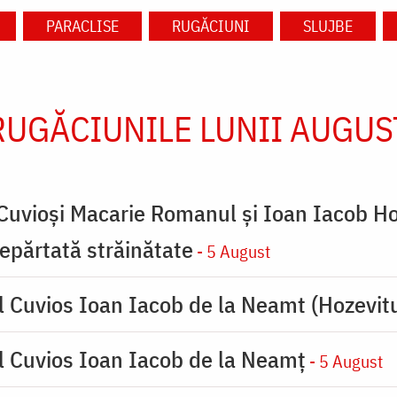
PARACLISE
RUGĂCIUNI
SLUJBE
RUGĂCIUNILE LUNII AUGUS
 Cuvioși Macarie Romanul și Ioan Iacob Ho
 depărtată străinătate
- 5 August
l Cuvios Ioan Iacob de la Neamt (Hozevitu
l Cuvios Ioan Iacob de la Neamț
- 5 August