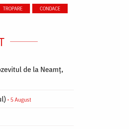
TROPARE
CONDACE
T
zevitul de la Neamț,
l)
- 5 August