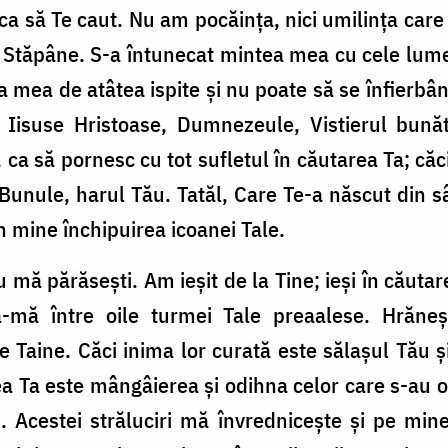
 să Te caut. Nu am pocăința, nici umilința care în
 Stăpâne. S-a întunecat mintea mea cu cele lume
a mea de atâtea ispite și nu poate să se înfier­bânt
suse Hris­toase, Dumne­ze­ule, Vistie­rul bu­nă­t
, ca să pornesc cu tot sufletul în cău­tarea Ta; căc
 Bunule, harul Tău. Tatăl, Care Te-a născut din sâ
n mine închi­­puirea icoanei Tale.
 mă părăsești. Am ieșit de la Tine; ieși în cău
-mă între oile turmei Tale prea­alese. Hră­n
Taine. Căci inima lor curată este să­lașul Tău și
irea Ta este mângâierea și odihna celor care s-au o
ri. Acestei străluciri mă învrednicește și pe min