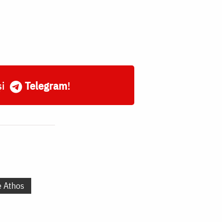
și
Telegram
!
e Athos