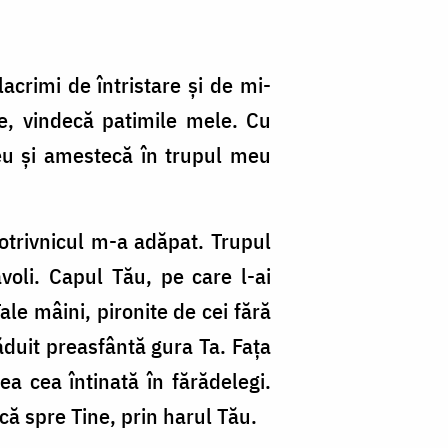
acrimi de întristare și de mi­
ale, vindecă patimile mele. Cu
u și a­mes­tecă în trupul meu
otriv­nicul m-a adăpat. Trupul
voli. Capul Tău, pe care l-ai
le mâini, piro­nite de cei fără
duit preasfântă gu­ra Ta. Fața
a cea întinată în fă­ră­delegi.
că spre Tine, prin ha­rul Tău.