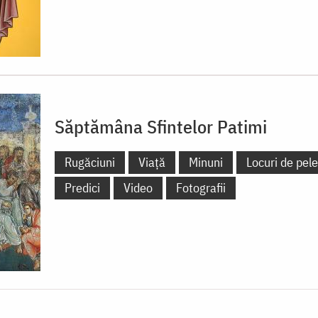
Săptămâna Sfintelor Patimi
Rugăciuni
Viață
Minuni
Locuri de pele
Predici
Video
Fotografii