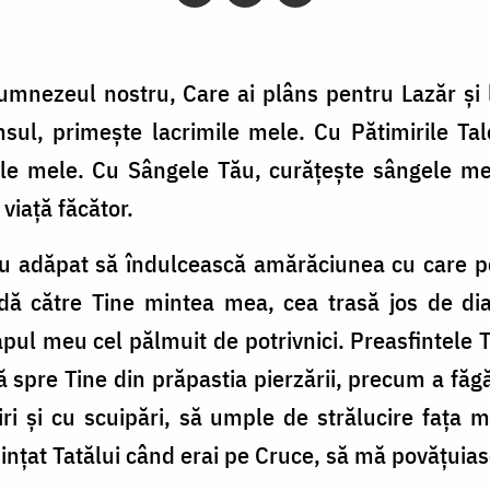
ne­zeul nostru, Care ai plâns pentru La­zăr și l
nsul, pri­mește lacrimile mele. Cu Pătimirile T
ile mele. Cu Sân­gele Tău, curățește sângele me
viață făcător.
au adăpat să în­dulcească amărăciunea cu care p
dă către Tine mintea mea, cea trasă jos de dia
pul meu cel pălmuit de po­trivnici. Preasfintele Ta
 spre Tine din prăpastia pier­zării, precum a făgă
ri și cu scuipări, să umple de strălucire fața me
­dințat Tatălui când erai pe Cruce, să mă povățuias