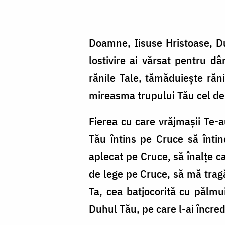
Doamne, Iisuse Hristoase, Dum
lostivire ai vărsat pentru dâ
rănile Tale, tămăduiește răn
mireasma tru­pului Tău cel de 
Fie­rea cu care vrăjmașii Te-
Tău întins pe Cruce să întin
aplecat pe Cruce, să înalțe ca
de lege pe Cruce, să mă tragă
Ta, cea batjocorită cu păl­mui
Duhul Tău, pe care l-ai în­cre