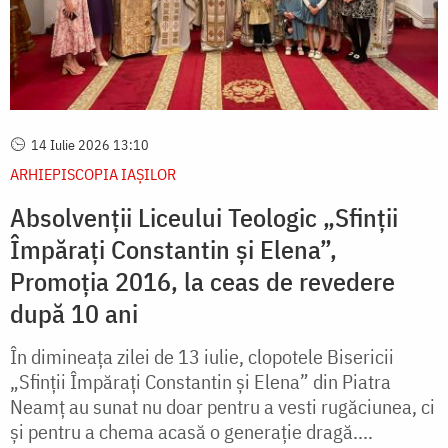
14 Iulie 2026 13:10
ARHIEPISCOPIA IAŞILOR
Absolvenții Liceului Teologic „Sfinții
Împărați Constantin și Elena”,
Promoția 2016, la ceas de revedere
după 10 ani
În dimineața zilei de 13 iulie, clopotele Bisericii
„Sfinții Împărați Constantin și Elena” din Piatra
Neamț au sunat nu doar pentru a vesti rugăciunea, ci
și pentru a chema acasă o generație dragă....