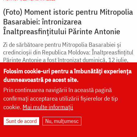
(Foto) Moment istoric pentru Mitropolia
Basarabiei: întronizarea
Înaltpreasfințitului Părinte Antonie
Zi de sărbătoare pentru Mitropolia Basarabiei și
credincioșii din Republica Moldova: Înaltpreasfințitul
Părinte Antonie a fost întronizat duminică, 12 iulie,
în demnitatea de Arhiepiscop al...
Folosim cookie-uri pentru a îmbunătăți experiența
dumneavoastră pe acest site.
Prin continuarea navigării în această pagină
citește mai mult
confirmați acceptarea utilizării fișierelor de tip
cookie.
Mai multe informații
Sunt de acord
Nu, mulțumesc