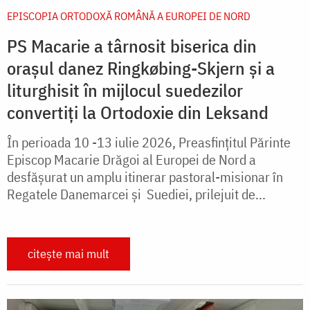
EPISCOPIA ORTODOXĂ ROMÂNĂ A EUROPEI DE NORD
PS Macarie a târnosit biserica din
orașul danez Ringkøbing-Skjern și a
liturghisit în mijlocul suedezilor
convertiți la Ortodoxie din Leksand
În perioada 10 -13 iulie 2026, Preasfințitul Părinte
Episcop Macarie Drăgoi al Europei de Nord a
desfășurat un amplu itinerar pastoral-misionar în
Regatele Danemarcei și Suediei, prilejuit de...
citește mai mult