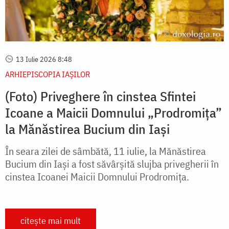
13 Iulie 2026 8:48
ARHIEPISCOPIA IAŞILOR
(Foto) Priveghere în cinstea Sfintei
Icoane a Maicii Domnului „Prodromița”
la Mănăstirea Bucium din Iași
În seara zilei de sâmbătă, 11 iulie, la Mănăstirea
Bucium din Iași a fost săvârșită slujba privegherii în
cinstea Icoanei Maicii Domnului Prodromița.
citește mai mult