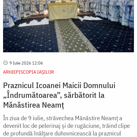
9 Iulie 2026 12:06
ARHIEPISCOPIA IAŞILOR
Praznicul Icoanei Maicii Domnului
„Îndrumătoarea”, sărbătorit la
Mănăstirea Neamț
În ziua de 9 iulie, străvechea Mănăstire Neamț a
devenit loc de pelerinaj și de rugăciune, trăind clipe
de profundă înălțare duhovnicească la praznicul