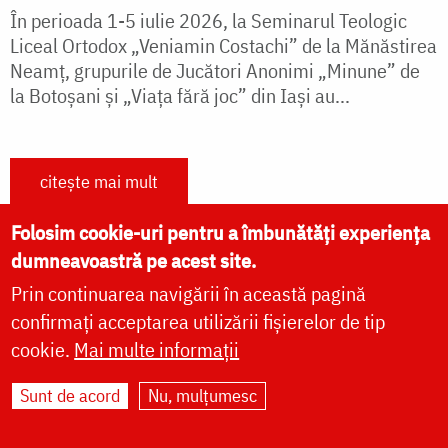
În perioada 1-5 iulie 2026, la Seminarul Teologic
Liceal Ortodox „Veniamin Costachi” de la Mănăstirea
Neamț, grupurile de Jucători Anonimi „Minune” de
la Botoșani și „Viața fără joc” din Iași au...
citește mai mult
Folosim cookie-uri pentru a îmbunătăți experiența
dumneavoastră pe acest site.
Prin continuarea navigării în această pagină
confirmați acceptarea utilizării fișierelor de tip
cookie.
Mai multe informații
Sunt de acord
Nu, mulțumesc