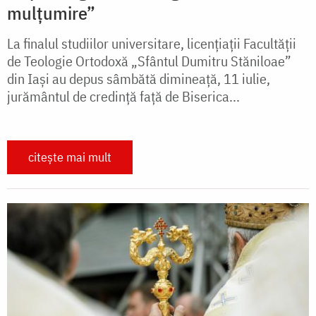
mulțumire”
La finalul studiilor universitare, licențiații Facultății
de Teologie Ortodoxă „Sfântul Dumitru Stăniloae”
din Iași au depus sâmbătă dimineață, 11 iulie,
jurământul de credință față de Biserica...
citește mai mult