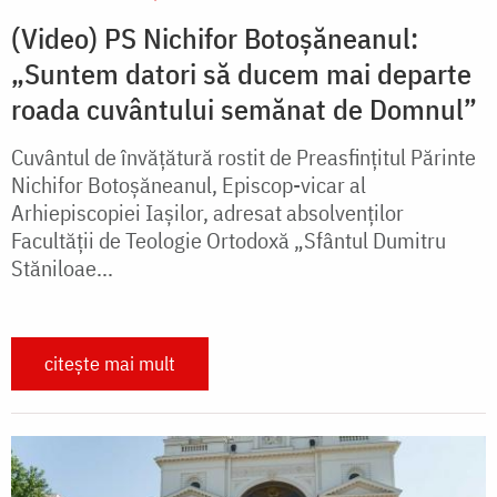
(Video) PS Nichifor Botoșăneanul:
„Suntem datori să ducem mai departe
roada cuvântului semănat de Domnul”
Cuvântul de învățătură rostit de Preasfințitul Părinte
Nichifor Botoșăneanul, Episcop-vicar al
Arhiepiscopiei Iașilor, adresat absolvenților
Facultății de Teologie Ortodoxă „Sfântul Dumitru
Stăniloae...
citește mai mult